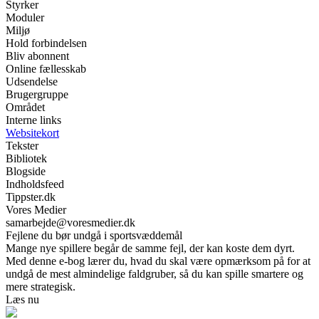
Styrker
Moduler
Miljø
Hold forbindelsen
Bliv abonnent
Online fællesskab
Udsendelse
Brugergruppe
Området
Interne links
Websitekort
Tekster
Bibliotek
Blogside
Indholdsfeed
Tippster.dk
Vores Medier
samarbejde@voresmedier.dk
Fejlene du bør undgå i sportsvæddemål
Mange nye spillere begår de samme fejl, der kan koste dem dyrt.
Med denne e-bog lærer du, hvad du skal være opmærksom på for at
undgå de mest almindelige faldgruber, så du kan spille smartere og
mere strategisk.
Læs nu