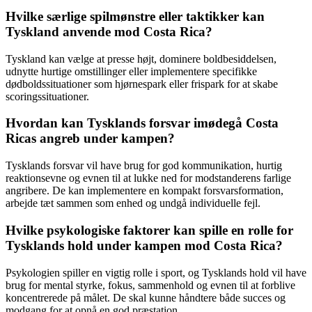
Hvilke særlige spilmønstre eller taktikker kan
Tyskland anvende mod Costa Rica?
Tyskland kan vælge at presse højt, dominere boldbesiddelsen,
udnytte hurtige omstillinger eller implementere specifikke
dødboldssituationer som hjørnespark eller frispark for at skabe
scoringssituationer.
Hvordan kan Tysklands forsvar imødegå Costa
Ricas angreb under kampen?
Tysklands forsvar vil have brug for god kommunikation, hurtig
reaktionsevne og evnen til at lukke ned for modstanderens farlige
angribere. De kan implementere en kompakt forsvarsformation,
arbejde tæt sammen som enhed og undgå individuelle fejl.
Hvilke psykologiske faktorer kan spille en rolle for
Tysklands hold under kampen mod Costa Rica?
Psykologien spiller en vigtig rolle i sport, og Tysklands hold vil have
brug for mental styrke, fokus, sammenhold og evnen til at forblive
koncentrerede på målet. De skal kunne håndtere både succes og
modgang for at opnå en god præstation.