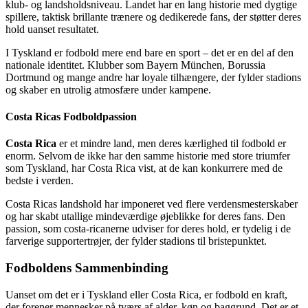
klub- og landsholdsniveau. Landet har en lang historie med dygtige
spillere, taktisk brillante trænere og dedikerede fans, der støtter deres
hold uanset resultatet.
I Tyskland er fodbold mere end bare en sport – det er en del af den
nationale identitet. Klubber som Bayern München, Borussia
Dortmund og mange andre har loyale tilhængere, der fylder stadions
og skaber en utrolig atmosfære under kampene.
Costa Ricas Fodboldpassion
Costa Rica
er et mindre land, men deres kærlighed til fodbold er
enorm. Selvom de ikke har den samme historie med store triumfer
som Tyskland, har Costa Rica vist, at de kan konkurrere med de
bedste i verden.
Costa Ricas landshold har imponeret ved flere verdensmesterskaber
og har skabt utallige mindeværdige øjeblikke for deres fans. Den
passion, som costa-ricanerne udviser for deres hold, er tydelig i de
farverige supportertrøjer, der fylder stadions til bristepunktet.
Fodboldens Sammenbinding
Uanset om det er i Tyskland eller Costa Rica, er fodbold en kraft,
der forener mennesker på tværs af alder, køn og baggrund. Det er et