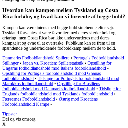
Hvordan kan kampen mellem Tyskland og Costa
Rica forløbe, og hvad kan vi forvente af begge hold?
Kampen kan være intens med begge hold stræbende efter sejr.
Tyskland forventes at være favoritter med deres stærke hold og
erfaring, men Costa Rica bør ikke undervurderes med deres
kampgejst og evne til at overraske. Publikum kan se frem til en
spændende og underholdende fodboldkamp mellem de to hold.
Danmarks Fodboldlandshold Spillere
•
Portugals Fodboldlandshold
Stillinger
•
Japan vs. Kroatien: Spillerstatistik
•
Opstilling for
Ungarns fodboldlandshold mod Italiens fodboldlandshold
•
Opstilling for Portugals fodboldlandshold mod Ghanas
fodboldlandshold
•
Tidslinje for Portugals fodboldlandshold mod
Marokkos fodboldlandshold
•
Opstilling for Brasiliens
fodboldlandshold mod Danmarks fodboldlandshold
•
Tidslinje for
Englands fodboldlandshold mod Tysklands fodboldlandshold
•
Færøernes Fodboldlandshold
•
Østrig mod Kroatiens
Fodboldlandshold Kampe
•
Tippster
Del og vis omsorg
X