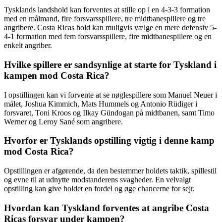
Tysklands landshold kan forventes at stille op i en 4-3-3 formation
med en målmand, fire forsvarsspillere, tre midtbanespillere og tre
angribere. Costa Ricas hold kan muligvis vælge en mere defensiv 5-
4-1 formation med fem forsvarsspillere, fire midtbanespillere og en
enkelt angriber.
Hvilke spillere er sandsynlige at starte for Tyskland i
kampen mod Costa Rica?
I opstillingen kan vi forvente at se nøglespillere som Manuel Neuer i
målet, Joshua Kimmich, Mats Hummels og Antonio Rüdiger i
forsvaret, Toni Kroos og Ilkay Gündogan på midtbanen, samt Timo
Werner og Leroy Sané som angribere.
Hvorfor er Tysklands opstilling vigtig i denne kamp
mod Costa Rica?
Opstillingen er afgørende, da den bestemmer holdets taktik, spillestil
og evne til at udnytte modstanderens svagheder. En velvalgt
opstilling kan give holdet en fordel og øge chancerne for sejr.
Hvordan kan Tyskland forventes at angribe Costa
Ricas forsvar under kampen?