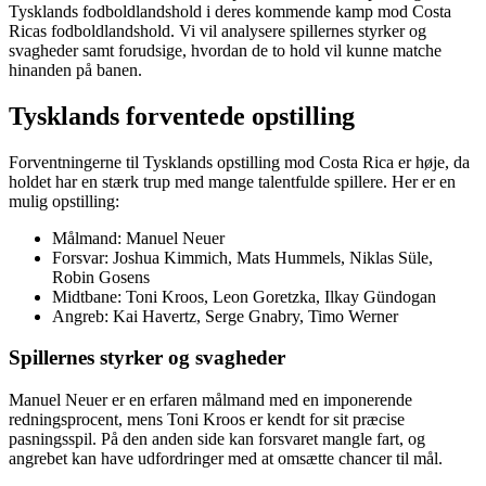
Tysklands fodboldlandshold i deres kommende kamp mod Costa
Ricas fodboldlandshold. Vi vil analysere spillernes styrker og
svagheder samt forudsige, hvordan de to hold vil kunne matche
hinanden på banen.
Tysklands forventede opstilling
Forventningerne til Tysklands opstilling mod Costa Rica er høje, da
holdet har en stærk trup med mange talentfulde spillere. Her er en
mulig opstilling:
Målmand: Manuel Neuer
Forsvar: Joshua Kimmich, Mats Hummels, Niklas Süle,
Robin Gosens
Midtbane: Toni Kroos, Leon Goretzka, Ilkay Gündogan
Angreb: Kai Havertz, Serge Gnabry, Timo Werner
Spillernes styrker og svagheder
Manuel Neuer er en erfaren målmand med en imponerende
redningsprocent, mens Toni Kroos er kendt for sit præcise
pasningsspil. På den anden side kan forsvaret mangle fart, og
angrebet kan have udfordringer med at omsætte chancer til mål.