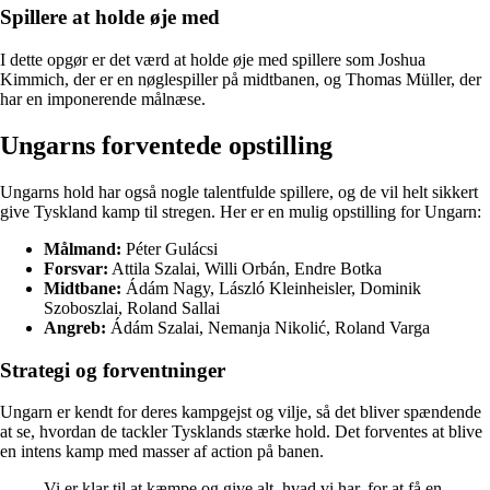
Spillere at holde øje med
I dette opgør er det værd at holde øje med spillere som Joshua
Kimmich, der er en nøglespiller på midtbanen, og Thomas Müller, der
har en imponerende målnæse.
Ungarns forventede opstilling
Ungarns hold har også nogle talentfulde spillere, og de vil helt sikkert
give Tyskland kamp til stregen. Her er en mulig opstilling for Ungarn:
Målmand:
Péter Gulácsi
Forsvar:
Attila Szalai, Willi Orbán, Endre Botka
Midtbane:
Ádám Nagy, László Kleinheisler, Dominik
Szoboszlai, Roland Sallai
Angreb:
Ádám Szalai, Nemanja Nikolić, Roland Varga
Strategi og forventninger
Ungarn er kendt for deres kampgejst og vilje, så det bliver spændende
at se, hvordan de tackler Tysklands stærke hold. Det forventes at blive
en intens kamp med masser af action på banen.
Vi er klar til at kæmpe og give alt, hvad vi har, for at få en