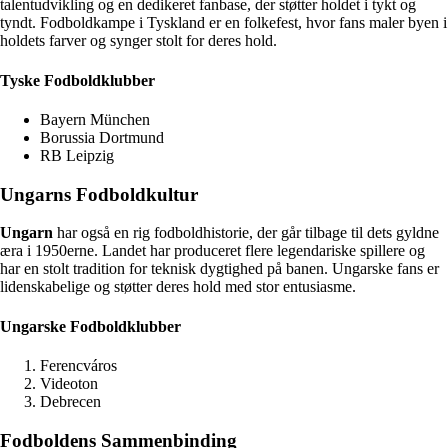
talentudvikling og en dedikeret fanbase, der støtter holdet i tykt og
tyndt. Fodboldkampe i Tyskland er en folkefest, hvor fans maler byen i
holdets farver og synger stolt for deres hold.
Tyske Fodboldklubber
Bayern München
Borussia Dortmund
RB Leipzig
Ungarns Fodboldkultur
Ungarn
har også en rig fodboldhistorie, der går tilbage til dets gyldne
æra i 1950erne. Landet har produceret flere legendariske spillere og
har en stolt tradition for teknisk dygtighed på banen. Ungarske fans er
lidenskabelige og støtter deres hold med stor entusiasme.
Ungarske Fodboldklubber
Ferencváros
Videoton
Debrecen
Fodboldens Sammenbinding