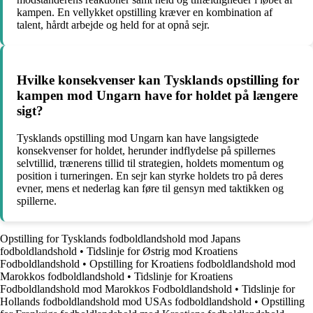
kampen. En vellykket opstilling kræver en kombination af
talent, hårdt arbejde og held for at opnå sejr.
Hvilke konsekvenser kan Tysklands opstilling for
kampen mod Ungarn have for holdet på længere
sigt?
Tysklands opstilling mod Ungarn kan have langsigtede
konsekvenser for holdet, herunder indflydelse på spillernes
selvtillid, trænerens tillid til strategien, holdets momentum og
position i turneringen. En sejr kan styrke holdets tro på deres
evner, mens et nederlag kan føre til gensyn med taktikken og
spillerne.
Opstilling for Tysklands fodboldlandshold mod Japans
fodboldlandshold
•
Tidslinje for Østrig mod Kroatiens
Fodboldlandshold
•
Opstilling for Kroatiens fodboldlandshold mod
Marokkos fodboldlandshold
•
Tidslinje for Kroatiens
Fodboldlandshold mod Marokkos Fodboldlandshold
•
Tidslinje for
Hollands fodboldlandshold mod USAs fodboldlandshold
•
Opstilling