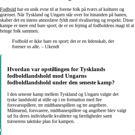
Fodbold
har en unik evne til at forene folk på tværs af kulturer og
grænser. Når Tyskland og Ungarn står over for hinanden på banen,
skaber det en intens atmosfære fyldt med rivalisering og respekt. Disse
kampe er mere end bare sport; de er en fejring af fodboldens magt til at
bringe folk sammen.
Fodbold er ikke bare en sport; det er en lidenskab, der
forener os alle. – Ukendt
Hvordan var opstillingen for Tysklands
fodboldlandshold mod Ungarns
fodboldlandshold under den seneste kamp?
I den seneste kamp mellem Tyskland og Ungarn valgte det
tyske landshold at stille op i en formation med fire
forsvarsspillere, tre midtbanespillere og tre angribere.
Målmænd, forsvarere, midtbanespillere og angribere blev valgt
ud fra deres individuelle kvaliteter og færdigheder samt
trænerens taktiske plan for kampen.