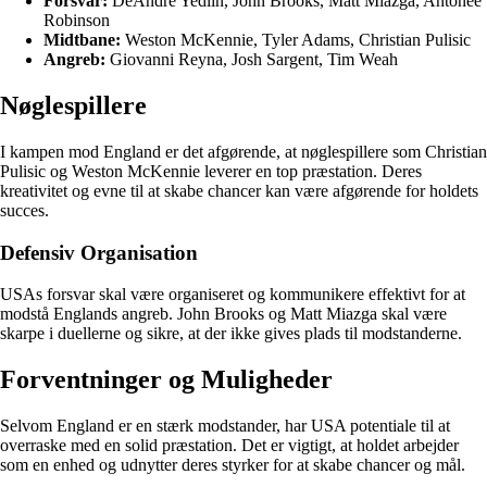
Forsvar:
DeAndre Yedlin, John Brooks, Matt Miazga, Antonee
Robinson
Midtbane:
Weston McKennie, Tyler Adams, Christian Pulisic
Angreb:
Giovanni Reyna, Josh Sargent, Tim Weah
Nøglespillere
I kampen mod England er det afgørende, at nøglespillere som Christian
Pulisic og Weston McKennie leverer en top præstation. Deres
kreativitet og evne til at skabe chancer kan være afgørende for holdets
succes.
Defensiv Organisation
USAs forsvar skal være organiseret og kommunikere effektivt for at
modstå Englands angreb. John Brooks og Matt Miazga skal være
skarpe i duellerne og sikre, at der ikke gives plads til modstanderne.
Forventninger og Muligheder
Selvom England er en stærk modstander, har USA potentiale til at
overraske med en solid præstation. Det er vigtigt, at holdet arbejder
som en enhed og udnytter deres styrker for at skabe chancer og mål.