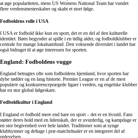
at øge populariteten, mens US Womens National Team har vundet
flere verdensmesterskaber og skabt et stort følge.
Fodboldens rolle i USA
I USA er fodbold ikke kun en sport, det er en del af den kulturelle
identitet. Børn begynder at spille i en tidlig alder, og fodboldklubber er
centrale for mange lokalsamfund. Den voksende diversitet i landet har
også bidraget til at øge interessen for sporten.
England: Fodboldens vugge
England betragtes ofte som fodboldens hjemland, hvor sporten har
dybe rødder og en lang historie. Premier League er en af de mest
populære og konkurrenceprægede ligaer i verden, og engelske klubber
har en stor global følgeskare.
Fodboldkultur i England
I England er fodbold mere end bare en sport – det er en livsstil. Fans
støtter deres hold med en lidenskab, der er uvurderlig, og kampdage er
en stor begivenhed over hele landet. Traditioner som at synge
klubhymner og deltage i præ-matchritualer er en integreret del af
oplevelsen.