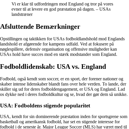
Vi er klar til udfordringen mod England og tror på vores
evner til at levere en god præstation på dagen. – USAs
landstræner
Afsluttende Bemærkninger
Opstillingen og taktikken for USAs fodboldlandshold mod Englands
landshold er afgørende for kampens udfald. Ved at fokusere på
nøglespillere, defensiv organisation og offensive muligheder kan
USAs hold have succes mod en stærk modstander som England.
Fodboldlidenskab: USA vs. England
Fodbold, også kendt som soccer, er en sport, der forener nationer og
skaber intense lidenskaber blandt fans over hele verden. To lande, der
skiller sig ud for deres fodboldengagement, er USA og England. Lad
os dykke ned i deres fodboldkultur og se, hvad der gør dem så unikke.
USA: Fodboldens stigende popularitet
USA, kendt for sin dominerende præstation inden for sportsgrene som
basketball og amerikansk fodbold, har set en stigende interesse for
fodbold i de seneste år. Major League Soccer (MLS) har været med til