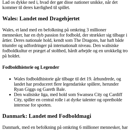
Lad os dykke ned i, hvad der gør disse nationer unikke, når det
kommer til deres kærlighed til spillet.
Wales: Landet med Dragehjertet
Wales, et land med en befolkning på omkring 3 millioner
mennesker, har en dyb passion for fodbold, der strækker sig tilbage i
årtier. Deres nationale hold, kendt som The Dragons, har haft både
triumfer og udfordringer på internationalt niveau. Den walisiske
fodboldkultur er præget af stolthed, hårdt arbejde og en urokkelig tro
på holdet.
Fodboldhistorie og Legender
Wales fodboldhistorie går tilbage til det 19. århundrede, og
landet har produceret flere legendariske spillere, herunder
Ryan Giggs og Gareth Bale.
Den walisiske liga, med hold som Swansea City og Cardiff
City, spiller en central rolle i at dyrke talenter og opretholde
interesse for sporten.
Danmark: Landet med Fodboldmagi
Danmark, med en befolkning på omkring 6 millioner mennesker, har