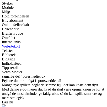
Styrker
Moduler
Miljø
Hold forbindelsen
Bliv abonnent
Online fællesskab
Udsendelse
Brugergruppe
Området
Interne links
Websitekort
Tekster
Bibliotek
Blogside
Indholdsfeed
Tippster.dk
Vores Medier
samarbejde@voresmedier.dk
Fejlene du bør undgå i sportsvæddemål
Mange nye spillere begår de samme fejl, der kan koste dem dyrt.
Med denne e-bog lærer du, hvad du skal være opmærksom på for at
undgå de mest almindelige faldgruber, så du kan spille smartere og
mere strategisk.
Læs nu