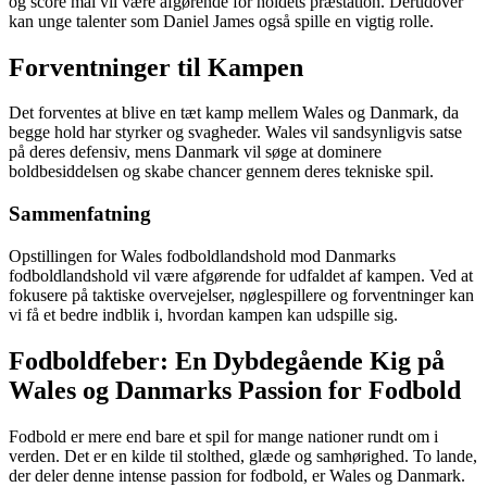
og score mål vil være afgørende for holdets præstation. Derudover
kan unge talenter som Daniel James også spille en vigtig rolle.
Forventninger til Kampen
Det forventes at blive en tæt kamp mellem Wales og Danmark, da
begge hold har styrker og svagheder. Wales vil sandsynligvis satse
på deres defensiv, mens Danmark vil søge at dominere
boldbesiddelsen og skabe chancer gennem deres tekniske spil.
Sammenfatning
Opstillingen for Wales fodboldlandshold mod Danmarks
fodboldlandshold vil være afgørende for udfaldet af kampen. Ved at
fokusere på taktiske overvejelser, nøglespillere og forventninger kan
vi få et bedre indblik i, hvordan kampen kan udspille sig.
Fodboldfeber: En Dybdegående Kig på
Wales og Danmarks Passion for Fodbold
Fodbold er mere end bare et spil for mange nationer rundt om i
verden. Det er en kilde til stolthed, glæde og samhørighed. To lande,
der deler denne intense passion for fodbold, er Wales og Danmark.