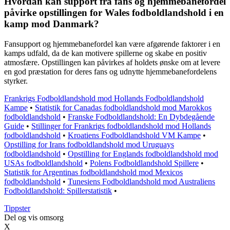
Hvordan kan support fra fans og hjemmebanefordel
påvirke opstillingen for Wales fodboldlandshold i en
kamp mod Danmark?
Fansupport og hjemmebanefordel kan være afgørende faktorer i en
kamps udfald, da de kan motivere spillerne og skabe en positiv
atmosfære. Opstillingen kan påvirkes af holdets ønske om at levere
en god præstation for deres fans og udnytte hjemmebanefordelens
styrker.
Frankrigs Fodboldlandshold mod Hollands Fodboldlandshold
Kampe
•
Statistik for Canadas fodboldlandshold mod Marokkos
fodboldlandshold
•
Franske Fodboldlandshold: En Dybdegående
Guide
•
Stillinger for Frankrigs fodboldlandshold mod Hollands
fodboldlandshold
•
Kroatiens Fodboldlandshold VM Kampe
•
Opstilling for Irans fodboldlandshold mod Uruguays
fodboldlandshold
•
Opstilling for Englands fodboldlandshold mod
USAs fodboldlandshold
•
Polens Fodboldlandshold Spillere
•
Statistik for Argentinas fodboldlandshold mod Mexicos
fodboldlandshold
•
Tunesiens Fodboldlandshold mod Australiens
Fodboldlandshold: Spillerstatistik
•
Tippster
Del og vis omsorg
X