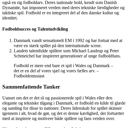
også en rig fodboldarv. Deres nationale hold, kendt som Danish
Dynamite, har imponeret verden med deres tekniske færdigheder og
taktiske spil. Fodbold er en integreret del af den danske kultur og
identitet.
Fodboldsucces og Talentudvikling
Danmark vandt sensationelt EM i 1992 og har fortsat med at
være en stærk spiller på den internationale scene.
Landets talentfulde spillere som Michael Laudrup og Peter
Schmeichel har inspireret generationer af unge fodboldfans.
Fodbold er mere end bare et spil i Wales og Danmark –
det er en del af vores sjæl og vores fælles arv. –
Fodboldentusiast
Sammenfattende Tanker
Uanset om det er det rå og passionerede spil i Wales eller den
elegante og tekniske tilgang i Danmark, er fodbold en kilde til glæde
og samling for disse to nationer. Deres lidenskab for spillet skinner
igennem i alt, hvad de gør, og det er denne kærlighed, der fortsætter
med at inspirere og motivere både spillere og fans verden over.