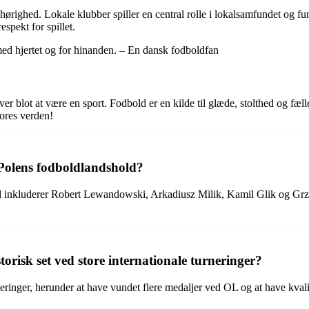
ighed. Lokale klubber spiller en central rolle i lokalsamfundet og fun
spekt for spillet.
med hjertet og for hinanden. – En dansk fodboldfan
 blot at være en sport. Fodbold er en kilde til glæde, stolthed og fælle
vores verden!
 Polens fodboldlandshold?
d inkluderer Robert Lewandowski, Arkadiusz Milik, Kamil Glik og Grze
orisk set ved store internationale turneringer?
neringer, herunder at have vundet flere medaljer ved OL og at have kvali