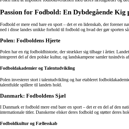
Passion for Fodbold: En Dybdegående Kig 
Fodbold er mere end bare en sport – det er en lidenskab, der forener na
ned i disse landes unikke forhold til fodbold og hvad der gør sporten så
Polen: Fodboldens Hjerte
Polen har en rig fodboldhistorie, der strækker sig tilbage i årtier. La
integreret del af den polske kultur, og landskampene samler tusindvis a
Fodboldakademier og Talentudvikling
Polen investerer stort i talentudvikling og har etableret fodboldakademi
talentfulde spillere til landets hold.
Danmark: Fodboldens Sjæl
I Danmark er fodbold mere end bare en sport – det er en del af den na
internationale titler. Danskerne elsker deres fodbold og støtter deres h
Fodboldkultur og Fællesskab