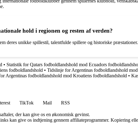
g internationale fodboldklubber gennem spillernes klubhold, venskabska
ne.
ationale hold i regionen og resten af verden?
 deres unikke spillestil, talentfulde spillere og historiske præstationer
ld
•
Statistik for Qatars fodboldlandshold mod Ecuadors fodboldlandsho
giens fodboldlandshold
•
Tidslinje for Argentinas fodboldlandshold mod
k for Argentinas fodboldlandshold mod Kroatiens fodboldlandshold
•
Kas
terest
TikTok
Mail
RSS
saftaler, der kan give os en økonomisk gevinst.
 links kan give os indtjening gennem affiliateprogrammer. Kopiering elle