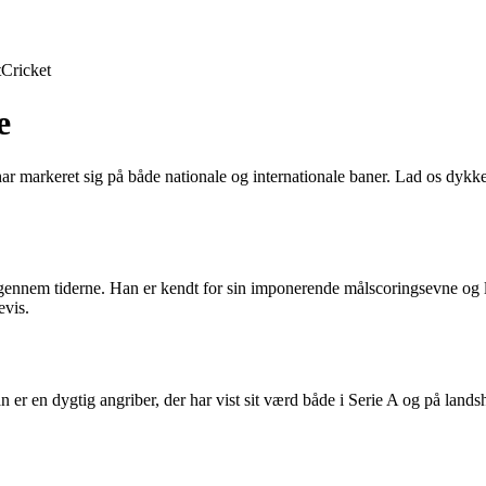
t
Cricket
e
 har markeret sig på både nationale og internationale baner. Lad os dyk
gennem tiderne. Han er kendt for sin imponerende målscoringsevne og 
evis.
r en dygtig angriber, der har vist sit værd både i Serie A og på landsho