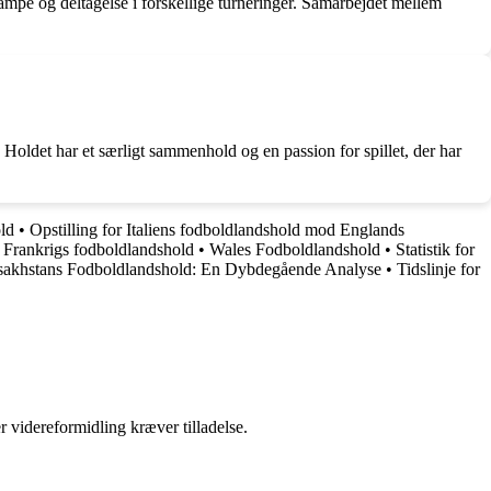
mpe og deltagelse i forskellige turneringer. Samarbejdet mellem
. Holdet har et særligt sammenhold og en passion for spillet, der har
ld
•
Opstilling for Italiens fodboldlandshold mod Englands
 Frankrigs fodboldlandshold
•
Wales Fodboldlandshold
•
Statistik for
akhstans Fodboldlandshold: En Dybdegående Analyse
•
Tidslinje for
r videreformidling kræver tilladelse.