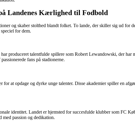
på Landenes Kærlighed til Fodbold
tioner og skaber stolthed blandt folket. To lande, der skiller sig ud fo
 speciel for dem.
ndet har produceret talentfulde spillere som Robert Lewandowski, der har
f passionerede fans på stadionerne.
er for at opdage og dyrke unge talenter. Disse akademier spiller en afgør
tionale identitet. Landet er hjemsted for succesfulde klubber som FC 
old med passion og dedikation.