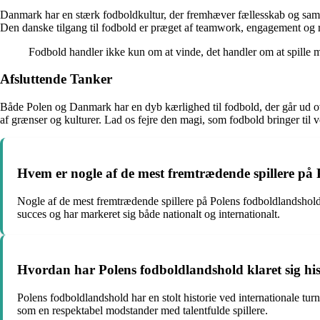
Danmark har en stærk fodboldkultur, der fremhæver fællesskab og samhør
Den danske tilgang til fodbold er præget af teamwork, engagement og re
Fodbold handler ikke kun om at vinde, det handler om at spille 
Afsluttende Tanker
Både Polen og Danmark har en dyb kærlighed til fodbold, der går ud over
af grænser og kulturer. Lad os fejre den magi, som fodbold bringer til 
Hvem er nogle af de mest fremtrædende spillere på
Nogle af de mest fremtrædende spillere på Polens fodboldlandshol
succes og har markeret sig både nationalt og internationalt.
Hvordan har Polens fodboldlandshold klaret sig hist
Polens fodboldlandshold har en stolt historie ved internationale tur
som en respektabel modstander med talentfulde spillere.