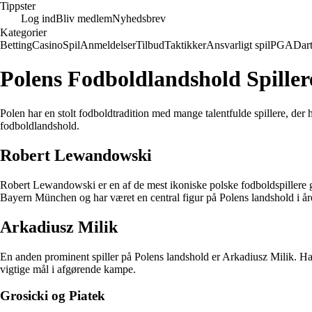
Tippster
Log ind
Bliv medlem
Nyhedsbrev
Kategorier
Betting
Casino
Spil
Anmeldelser
Tilbud
Taktikker
Ansvarligt spil
PGA
Dar
Polens Fodboldlandshold Spiller
Polen har en stolt fodboldtradition med mange talentfulde spillere, der
fodboldlandshold.
Robert Lewandowski
Robert Lewandowski er en af de mest ikoniske polske fodboldspillere 
Bayern München og har været en central figur på Polens landshold i år
Arkadiusz Milik
En anden prominent spiller på Polens landshold er Arkadiusz Milik. Han e
vigtige mål i afgørende kampe.
Grosicki og Piatek