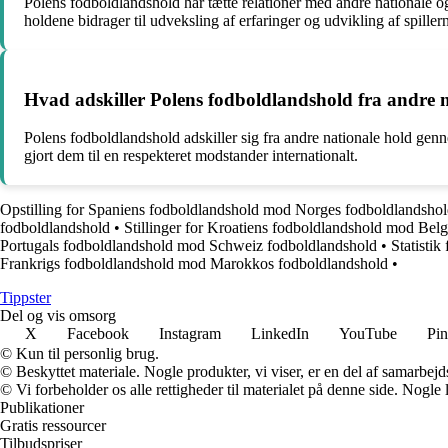
Polens fodboldlandshold har tætte relationer med andre nationale o
holdene bidrager til udveksling af erfaringer og udvikling af spiller
Hvad adskiller Polens fodboldlandshold fra andre n
Polens fodboldlandshold adskiller sig fra andre nationale hold gennem
gjort dem til en respekteret modstander internationalt.
Opstilling for Spaniens fodboldlandshold mod Norges fodboldlandsho
fodboldlandshold
•
Stillinger for Kroatiens fodboldlandshold mod Bel
Portugals fodboldlandshold mod Schweiz fodboldlandshold
•
Statisti
Frankrigs fodboldlandshold mod Marokkos fodboldlandshold
•
Tippster
Del og vis omsorg
X
Facebook
Instagram
LinkedIn
YouTube
Pin
© Kun til personlig brug.
© Beskyttet materiale. Nogle produkter, vi viser, er en del af samarbejd
© Vi forbeholder os alle rettigheder til materialet på denne side. Nogle
Publikationer
Gratis ressourcer
Tilbudspriser