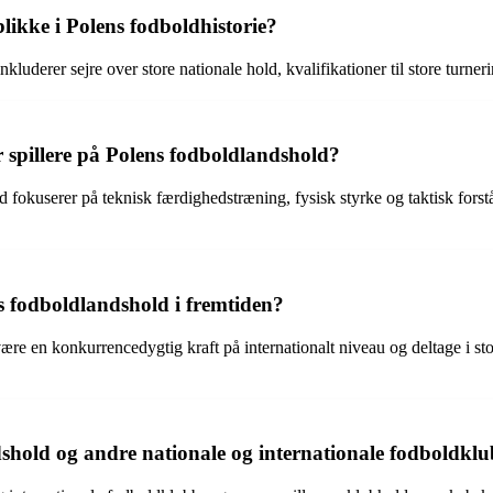
ikke i Polens fodboldhistorie?
luderer sejre over store nationale hold, kvalifikationer til store turner
spillere på Polens fodboldlandshold?
 fokuserer på teknisk færdighedstræning, fysisk styrke og taktisk fors
ns fodboldlandshold i fremtiden?
være en konkurrencedygtig kraft på internationalt niveau og deltage i sto
shold og andre nationale og internationale fodboldkl