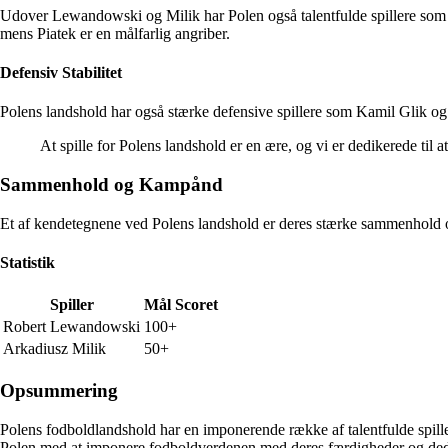
Udover Lewandowski og Milik har Polen også talentfulde spillere som K
mens Piatek er en målfarlig angriber.
Defensiv Stabilitet
Polens landshold har også stærke defensive spillere som Kamil Glik og J
At spille for Polens landshold er en ære, og vi er dedikerede ti
Sammenhold og Kampånd
Et af kendetegnene ved Polens landshold er deres stærke sammenhold o
Statistik
Spiller
Mål Scoret
Robert Lewandowski
100+
Arkadiusz Milik
50+
Opsummering
Polens fodboldlandshold har en imponerende række af talentfulde spille
Polen med at imponere fodboldverdenen med deres færdigheder og ded