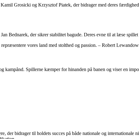
amil Grosicki og Krzysztof Piatek, der bidrager med deres færdigheder 
an Bednarek, der sikrer stabilitet bagude. Deres evne til at læse spill
l at repræsentere vores land med stolthed og passion. – Robert Lewandow
g kampånd. Spillerne kæmper for hinanden på banen og viser en impone
re, der bidrager til holdets succes på både nationale og internationale
ikation.