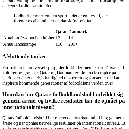
talentudvikling og infrastruktur for at sikre, at sporten fortsat spiller
en central rolle i samfundet.
Fodbold er mere end en sport – det er en livsstil, der
forener os alle, udtaler en dansk fodboldfan.
Qatar
Danmark
Antal professionelle klubber
12
14
Antal landskampe
150+
200+
Afsluttende tanker
Fodbold er en universel sprog, der forbinder mennesker på tværs af
kulturer og grænser. Qatar og Danmark er blot to eksempler på
lande, der deler en dyb kærlighed til sporten og fortsætter med at
inspirere kommende generationer af fodboldfans verden over.
Hvordan har Qatars fodboldlandshold udviklet sig
gennem årene, og hvilke resultater har de opnået på
internationalt niveau?
Qatars fodboldlandshold har oplevet en markant udvikling gennem
årene og har opnået betydelige resultater på internationalt niveau. Et
af deres største øjeblikke var sejren i Asien Cup 2019, hvor holdet