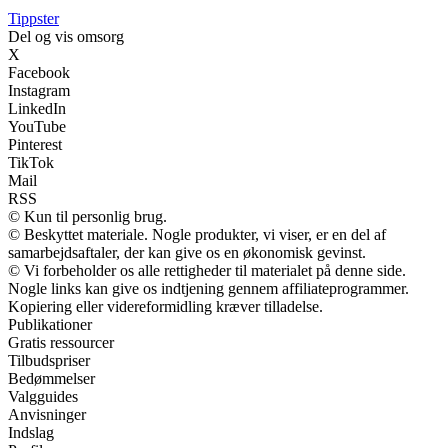
Tippster
Del og vis omsorg
X
Facebook
Instagram
LinkedIn
YouTube
Pinterest
TikTok
Mail
RSS
© Kun til personlig brug.
© Beskyttet materiale. Nogle produkter, vi viser, er en del af
samarbejdsaftaler, der kan give os en økonomisk gevinst.
© Vi forbeholder os alle rettigheder til materialet på denne side.
Nogle links kan give os indtjening gennem affiliateprogrammer.
Kopiering eller videreformidling kræver tilladelse.
Publikationer
Gratis ressourcer
Tilbudspriser
Bedømmelser
Valgguides
Anvisninger
Indslag