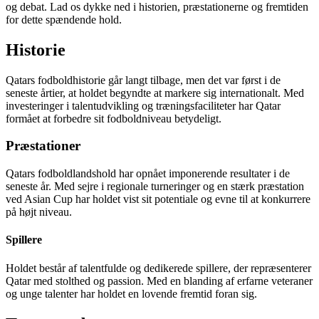
og debat. Lad os dykke ned i historien, præstationerne og fremtiden
for dette spændende hold.
Historie
Qatars fodboldhistorie går langt tilbage, men det var først i de
seneste årtier, at holdet begyndte at markere sig internationalt. Med
investeringer i talentudvikling og træningsfaciliteter har Qatar
formået at forbedre sit fodboldniveau betydeligt.
Præstationer
Qatars fodboldlandshold har opnået imponerende resultater i de
seneste år. Med sejre i regionale turneringer og en stærk præstation
ved Asian Cup har holdet vist sit potentiale og evne til at konkurrere
på højt niveau.
Spillere
Holdet består af talentfulde og dedikerede spillere, der repræsenterer
Qatar med stolthed og passion. Med en blanding af erfarne veteraner
og unge talenter har holdet en lovende fremtid foran sig.