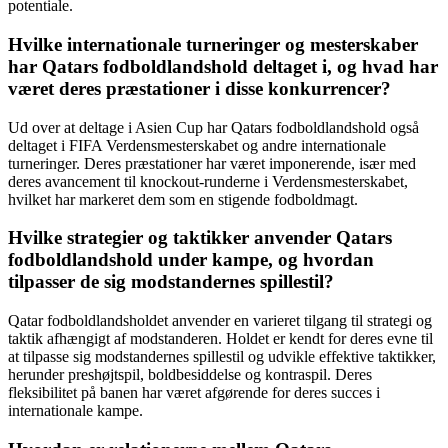
potentiale.
Hvilke internationale turneringer og mesterskaber
har Qatars fodboldlandshold deltaget i, og hvad har
været deres præstationer i disse konkurrencer?
Ud over at deltage i Asien Cup har Qatars fodboldlandshold også
deltaget i FIFA Verdensmesterskabet og andre internationale
turneringer. Deres præstationer har været imponerende, især med
deres avancement til knockout-runderne i Verdensmesterskabet,
hvilket har markeret dem som en stigende fodboldmagt.
Hvilke strategier og taktikker anvender Qatars
fodboldlandshold under kampe, og hvordan
tilpasser de sig modstandernes spillestil?
Qatar fodboldlandsholdet anvender en varieret tilgang til strategi og
taktik afhængigt af modstanderen. Holdet er kendt for deres evne til
at tilpasse sig modstandernes spillestil og udvikle effektive taktikker,
herunder preshøjtspil, boldbesiddelse og kontraspil. Deres
fleksibilitet på banen har været afgørende for deres succes i
internationale kampe.