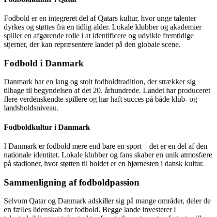
Fodbold er en integreret del af Qatars kultur, hvor unge talenter
dyrkes og støttes fra en tidlig alder. Lokale klubber og akademier
spiller en afgørende rolle i at identificere og udvikle fremtidige
stjerner, der kan repræsentere landet på den globale scene.
Fodbold i Danmark
Danmark har en lang og stolt fodboldtradition, der strækker sig
tilbage til begyndelsen af det 20. århundrede. Landet har produceret
flere verdenskendte spillere og har haft succes på både klub- og
landsholdsniveau.
Fodboldkultur i Danmark
I Danmark er fodbold mere end bare en sport – det er en del af den
nationale identitet. Lokale klubber og fans skaber en unik atmosfære
på stadioner, hvor støtten til holdet er en hjørnesten i dansk kultur.
Sammenligning af fodboldpassion
Selvom Qatar og Danmark adskiller sig på mange områder, deler de
en fælles lidenskab for fodbold. Begge lande investerer i