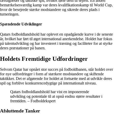
færdigheder og taktiske spil, hvilket førte dem til sejren. En anden
bemærkelsesværdig kamp var deres kvalifikationskamp til World Cup,
hvor de besejrede stærke modstandere og sikrede deres plads i
turneringen.
Spændende Udviklinger
Qatars fodboldlandshold har oplevet en opadgående kurve i de seneste
år, hvilket har ført til øget international anerkendelse. Holdet har fokus
på talentudvikling og har investeret i træning og faciliteter for at styrke
deres præstationer på banen.
Holdets Fremtidige Udfordringer
Selvom Qatar har opnået stor succes på fodboldbanen, står holdet over
for nye udfordringer i form af stærkere modstandere og skiftende
taktikker. Det er afgørende for holdet at fortsætte med at udvikle deres
spil og forblive konkurrencedygtige på internationalt niveau.
Qatars fodboldlandshold har vist en imponerende
udvikling og potentiale til at opnå endnu større resultater i
fremtiden. – Fodboldekspert
Afsluttende Tanker