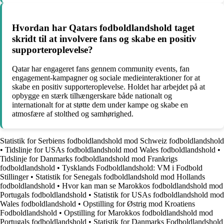
Hvordan har Qatars fodboldlandshold taget
skridt til at involvere fans og skabe en positiv
supporteroplevelse?
Qatar har engageret fans gennem community events, fan
engagement-kampagner og sociale medieinteraktioner for at
skabe en positiv supporteroplevelse. Holdet har arbejdet på at
opbygge en stærk tilhængerskare både nationalt og
internationalt for at støtte dem under kampe og skabe en
atmosfære af stolthed og samhørighed.
Statistik for Serbiens fodboldlandshold mod Schweiz fodboldlandshold
•
Tidslinje for USAs fodboldlandshold mod Wales fodboldlandshold
•
Tidslinje for Danmarks fodboldlandshold mod Frankrigs
fodboldlandshold
•
Tysklands Fodboldlandshold: VM i Fodbold
Stillinger
•
Statistik for Senegals fodboldlandshold mod Hollands
fodboldlandshold
•
Hvor kan man se Marokkos fodboldlandshold mod
Portugals fodboldlandshold
•
Statistik for USAs fodboldlandshold mod
Wales fodboldlandshold
•
Opstilling for Østrig mod Kroatiens
Fodboldlandshold
•
Opstilling for Marokkos fodboldlandshold mod
Portugals fodboldlandshold
•
Statistik for Danmarks Fodboldlandshold