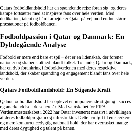
Qatars fodboldlandshold har en spændende rejse foran sig, og deres
kampe fortsætter med at inspirere fans over hele verden. Med
dedikation, talent og hårdt arbejde er Qatar på vej mod endnu større
præstationer på fodboldbanen.
Fodboldpassion i Qatar og Danmark: En
Dybdegående Analyse
Fodbold er mere end bare et spil – det er en lidenskab, der forener
nationer og skaber stolthed blandt folket. To lande, Qatar og Danmark,
har en dyb forankring i fodboldverdenen med deres respektive
landshold, der skaber spænding og engagement blandt fans over hele
verden.
Qatars Fodboldlandshold: En Stigende Kraft
Qatars fodboldlandshold har oplevet en imponerende stigning i succes
og anerkendelse i de senere år. Med værtskabet for FIFA
Verdensmesterskabet i 2022 har Qatar investeret massivt i udviklingen
af deres fodboldprogram og infrastruktur. Dette har ført til en stærkere
og mere konkurrencedygtig nationalt hold, der har overrasket mange
med deres dygtighed og talent på banen.