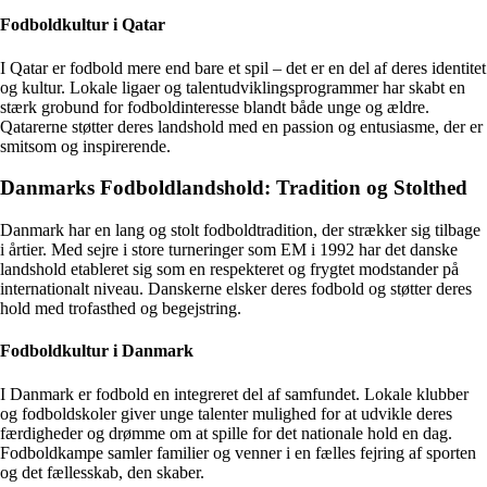
Fodboldkultur i Qatar
I Qatar er fodbold mere end bare et spil – det er en del af deres identitet
og kultur. Lokale ligaer og talentudviklingsprogrammer har skabt en
stærk grobund for fodboldinteresse blandt både unge og ældre.
Qatarerne støtter deres landshold med en passion og entusiasme, der er
smitsom og inspirerende.
Danmarks Fodboldlandshold: Tradition og Stolthed
Danmark har en lang og stolt fodboldtradition, der strækker sig tilbage
i årtier. Med sejre i store turneringer som EM i 1992 har det danske
landshold etableret sig som en respekteret og frygtet modstander på
internationalt niveau. Danskerne elsker deres fodbold og støtter deres
hold med trofasthed og begejstring.
Fodboldkultur i Danmark
I Danmark er fodbold en integreret del af samfundet. Lokale klubber
og fodboldskoler giver unge talenter mulighed for at udvikle deres
færdigheder og drømme om at spille for det nationale hold en dag.
Fodboldkampe samler familier og venner i en fælles fejring af sporten
og det fællesskab, den skaber.