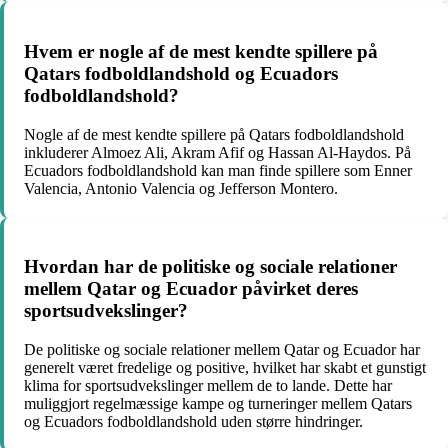
Hvem er nogle af de mest kendte spillere på
Qatars fodboldlandshold og Ecuadors
fodboldlandshold?
Nogle af de mest kendte spillere på Qatars fodboldlandshold
inkluderer Almoez Ali, Akram Afif og Hassan Al-Haydos. På
Ecuadors fodboldlandshold kan man finde spillere som Enner
Valencia, Antonio Valencia og Jefferson Montero.
Hvordan har de politiske og sociale relationer
mellem Qatar og Ecuador påvirket deres
sportsudvekslinger?
De politiske og sociale relationer mellem Qatar og Ecuador har
generelt været fredelige og positive, hvilket har skabt et gunstigt
klima for sportsudvekslinger mellem de to lande. Dette har
muliggjort regelmæssige kampe og turneringer mellem Qatars
og Ecuadors fodboldlandshold uden større hindringer.