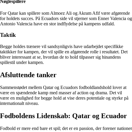
Nøglespillere
For Qatar kan spillere som Almoez Ali og Akram Afif være afgørende
for holdets succes. På Ecuadors side vil stjerner som Enner Valencia og
Antonio Valencia have en stor indflydelse på kampens udfald.
Taktik
Begge holdes trænere vil sandsynligvis have udarbejdet specifikke
taktikker for kampen, der vil spille en afgørende rolle i resultatet. Det
bliver interessant at se, hvordan de to hold tilpasser sig hinandens
spillestil under kampen.
Afsluttende tanker
Sammenstødet mellem Qatar og Ecuadors fodboldlandshold lover at
være en spændende kamp med masser af action og drama. Det vil
være en mulighed for begge hold at vise deres potentiale og styrke på
internationalt niveau.
Fodboldens Lidenskab: Qatar og Ecuador
Fodbold er mere end bare et spil; det er en passion, der forener nationer