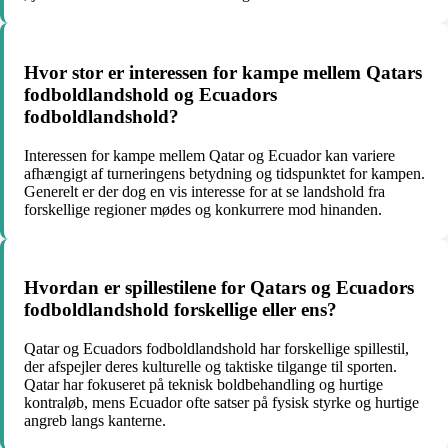
Hvor stor er interessen for kampe mellem Qatars
fodboldlandshold og Ecuadors
fodboldlandshold?
Interessen for kampe mellem Qatar og Ecuador kan variere
afhængigt af turneringens betydning og tidspunktet for kampen.
Generelt er der dog en vis interesse for at se landshold fra
forskellige regioner mødes og konkurrere mod hinanden.
Hvordan er spillestilene for Qatars og Ecuadors
fodboldlandshold forskellige eller ens?
Qatar og Ecuadors fodboldlandshold har forskellige spillestil,
der afspejler deres kulturelle og taktiske tilgange til sporten.
Qatar har fokuseret på teknisk boldbehandling og hurtige
kontraløb, mens Ecuador ofte satser på fysisk styrke og hurtige
angreb langs kanterne.