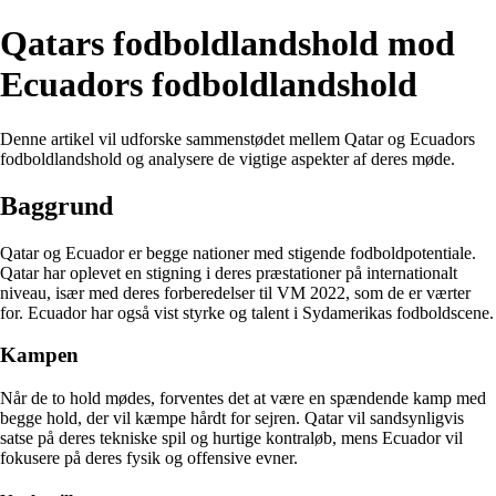
Qatars fodboldlandshold mod
Ecuadors fodboldlandshold
Denne artikel vil udforske sammenstødet mellem Qatar og Ecuadors
fodboldlandshold og analysere de vigtige aspekter af deres møde.
Baggrund
Qatar og Ecuador er begge nationer med stigende fodboldpotentiale.
Qatar har oplevet en stigning i deres præstationer på internationalt
niveau, især med deres forberedelser til VM 2022, som de er værter
for. Ecuador har også vist styrke og talent i Sydamerikas fodboldscene.
Kampen
Når de to hold mødes, forventes det at være en spændende kamp med
begge hold, der vil kæmpe hårdt for sejren. Qatar vil sandsynligvis
satse på deres tekniske spil og hurtige kontraløb, mens Ecuador vil
fokusere på deres fysik og offensive evner.