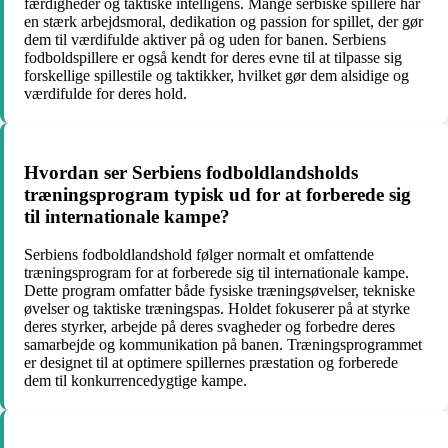
færdigheder og taktiske intelligens. Mange serbiske spillere har
en stærk arbejdsmoral, dedikation og passion for spillet, der gør
dem til værdifulde aktiver på og uden for banen. Serbiens
fodboldspillere er også kendt for deres evne til at tilpasse sig
forskellige spillestile og taktikker, hvilket gør dem alsidige og
værdifulde for deres hold.
Hvordan ser Serbiens fodboldlandsholds
træningsprogram typisk ud for at forberede sig
til internationale kampe?
Serbiens fodboldlandshold følger normalt et omfattende
træningsprogram for at forberede sig til internationale kampe.
Dette program omfatter både fysiske træningsøvelser, tekniske
øvelser og taktiske træningspas. Holdet fokuserer på at styrke
deres styrker, arbejde på deres svagheder og forbedre deres
samarbejde og kommunikation på banen. Træningsprogrammet
er designet til at optimere spillernes præstation og forberede
dem til konkurrencedygtige kampe.