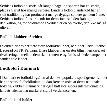
Serbiens fodboldhistorie går langt tilbage, og sporten har en særlig
plads i hjertet hos mange serbere. Landets fodboldlandshold har en
stolt tradition og har produceret mange dygtige spillere gennem årene.
Serbiens fodboldfans er kendt for deres intense lidenskab og
dedikation, og fodboldkampe i Serbien er en oplevelse, der ikke må gå
glip af.
Fodboldklubber i Serbien
I Serbien findes der flere store fodboldklubber, herunder Røde Stjerne
Beograd og FK Partizan. Disse klubber har en stor tilhængerskare, og
rivaliseringen mellem dem skaber intense og følelsesladede kampe, der
samler hele landet.
Fodbold i Danmark
I Danmark er fodbold også en af de mest populære sportsgrene. Landet
har en stærk fodboldkultur, og danskere er stolte af deres nationale
hold og klubber. Danmark har også haft stor succes internationalt, og
landets talenter har markeret sig på verdensscenen.
Fodboldlandsholdet