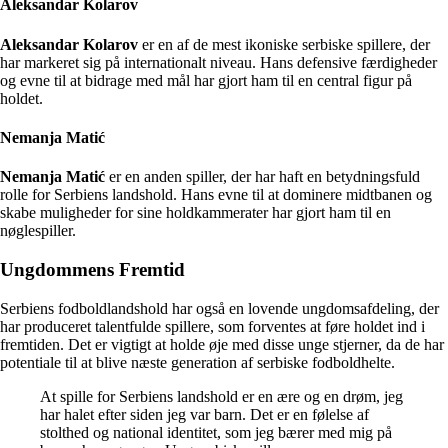
Aleksandar Kolarov
Aleksandar Kolarov
er en af de mest ikoniske serbiske spillere, der
har markeret sig på internationalt niveau. Hans defensive færdigheder
og evne til at bidrage med mål har gjort ham til en central figur på
holdet.
Nemanja Matić
Nemanja Matić
er en anden spiller, der har haft en betydningsfuld
rolle for Serbiens landshold. Hans evne til at dominere midtbanen og
skabe muligheder for sine holdkammerater har gjort ham til en
nøglespiller.
Ungdommens Fremtid
Serbiens fodboldlandshold har også en lovende ungdomsafdeling, der
har produceret talentfulde spillere, som forventes at føre holdet ind i
fremtiden. Det er vigtigt at holde øje med disse unge stjerner, da de har
potentiale til at blive næste generation af serbiske fodboldhelte.
At spille for Serbiens landshold er en ære og en drøm, jeg
har halet efter siden jeg var barn. Det er en følelse af
stolthed og national identitet, som jeg bærer med mig på