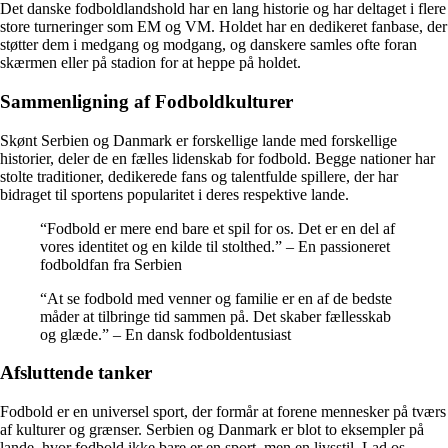
Det danske fodboldlandshold har en lang historie og har deltaget i flere
store turneringer som EM og VM. Holdet har en dedikeret fanbase, der
støtter dem i medgang og modgang, og danskere samles ofte foran
skærmen eller på stadion for at heppe på holdet.
Sammenligning af Fodboldkulturer
Skønt Serbien og Danmark er forskellige lande med forskellige
historier, deler de en fælles lidenskab for fodbold. Begge nationer har
stolte traditioner, dedikerede fans og talentfulde spillere, der har
bidraget til sportens popularitet i deres respektive lande.
“Fodbold er mere end bare et spil for os. Det er en del af
vores identitet og en kilde til stolthed.” – En passioneret
fodboldfan fra Serbien
“At se fodbold med venner og familie er en af de bedste
måder at tilbringe tid sammen på. Det skaber fællesskab
og glæde.” – En dansk fodboldentusiast
Afsluttende tanker
Fodbold er en universel sport, der formår at forene mennesker på tværs
af kulturer og grænser. Serbien og Danmark er blot to eksempler på
lande, hvor fodbold ikke bare er en sport, men en livsstil. Lad os