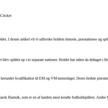
t
Cricket
. I denne artikel vil vi udforske holdets historie, præstationer og spil
lev splittet op i to separate nationer. Holdet har siden da deltaget i fle
herunder kvalifikation til EM og VM-turneringer. Deres bedste præstat
Marek Hamsik, som er en af landets mest kendte fodboldspillere. Andre 