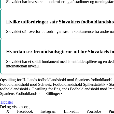
Slovakiet har investeret i modernisering af stadioner og træningsfacil
Hvilke udfordringer står Slovakiets fodboldlandsho
Slovakiet står overfor udfordringer såsom konkurrence fra andre nat
Hvordan ser fremtidsudsigterne ud for Slovakiets 
Slovakiet har et solidt fundament med talentfulde spillere og en ded
internationalt niveau.
Opstilling for Hollands fodboldlandshold mod Spaniens fodboldlandsh
Fodboldlandshold mod Schweiz Fodboldlandshold Spillerstatistik
•
Sta
fodboldlandshold
•
Opstilling for Englands Fodboldlandshold mod Ira
Spaniens Fodboldlandshold Stillinger
•
Tippster
Del og vis omsorg
X
Facebook
Instagram
LinkedIn
YouTube
Pin