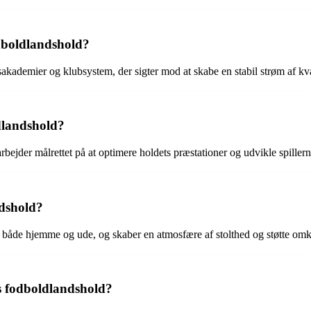
dboldlandshold?
kademier og klubsystem, der sigter mod at skabe en stabil strøm af kvali
dlandshold?
ejder målrettet på at optimere holdets præstationer og udvikle spillerne
ndshold?
det både hjemme og ude, og skaber en atmosfære af stolthed og støtte om
s fodboldlandshold?