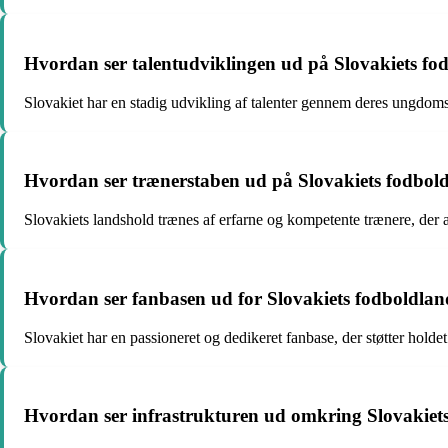
Hvordan ser talentudviklingen ud på Slovakiets fo
Slovakiet har en stadig udvikling af talenter gennem deres ungdomsa
Hvordan ser trænerstaben ud på Slovakiets fodbol
Slovakiets landshold trænes af erfarne og kompetente trænere, der arb
Hvordan ser fanbasen ud for Slovakiets fodboldla
Slovakiet har en passioneret og dedikeret fanbase, der støtter hol
Hvordan ser infrastrukturen ud omkring Slovakiet