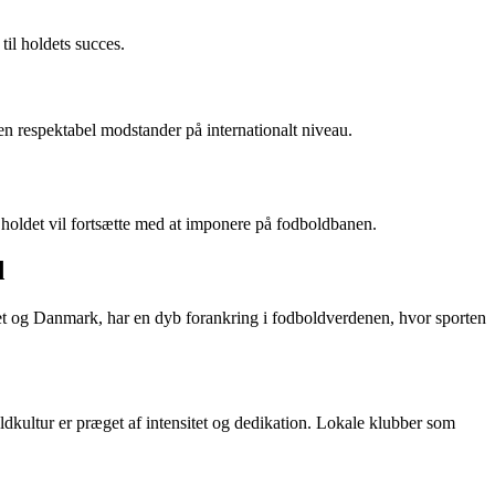
til holdets succes.
 en respektabel modstander på internationalt niveau.
at holdet vil fortsætte med at imponere på fodboldbanen.
d
kiet og Danmark, har en dyb forankring i fodboldverdenen, hvor sporten
ldkultur er præget af intensitet og dedikation. Lokale klubber som