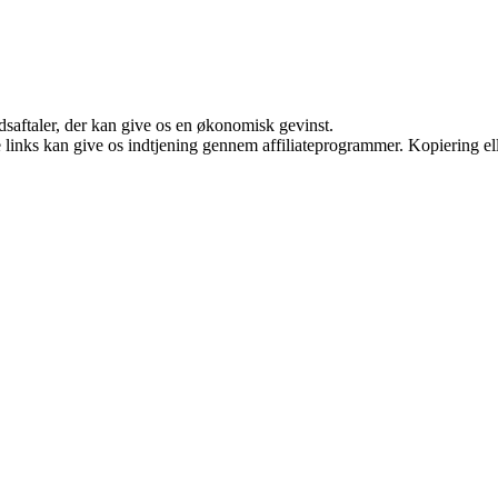
jdsaftaler, der kan give os en økonomisk gevinst.
le links kan give os indtjening gennem affiliateprogrammer. Kopiering ell