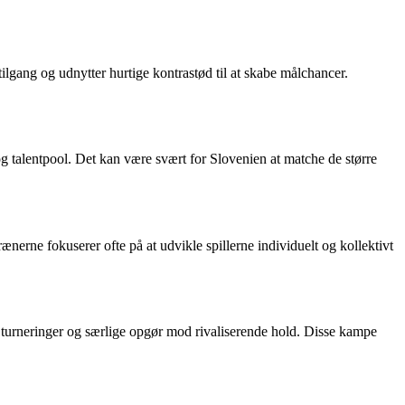
tilgang og udnytter hurtige kontrastød til at skabe målchancer.
og talentpool. Det kan være svært for Slovenien at matche de større
ænerne fokuserer ofte på at udvikle spillerne individuelt og kollektivt
?
 turneringer og særlige opgør mod rivaliserende hold. Disse kampe