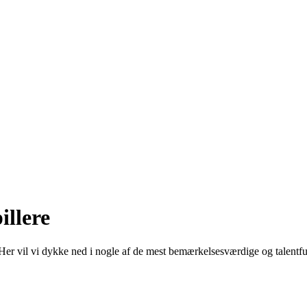
illere
er vil vi dykke ned i nogle af de mest bemærkelsesværdige og talentfuld