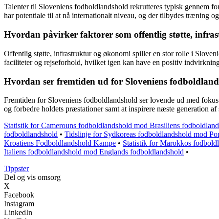
Talenter til Sloveniens fodboldlandshold rekrutteres typisk gennem fo
har potentiale til at nå internationalt niveau, og der tilbydes træning 
Hvordan påvirker faktorer som offentlig støtte, infr
Offentlig støtte, infrastruktur og økonomi spiller en stor rolle i Slove
faciliteter og rejseforhold, hvilket igen kan have en positiv indvirkning
Hvordan ser fremtiden ud for Sloveniens fodboldland
Fremtiden for Sloveniens fodboldlandshold ser lovende ud med fokus på
og forbedre holdets præstationer samt at inspirere næste generation af
Statistik for Camerouns fodboldlandshold mod Brasiliens fodboldlan
fodboldlandshold
•
Tidslinje for Sydkoreas fodboldlandshold mod Po
Kroatiens Fodboldlandshold Kampe
•
Statistik for Marokkos fodbol
Italiens fodboldlandshold mod Englands fodboldlandshold
•
Tippster
Del og vis omsorg
X
Facebook
Instagram
LinkedIn