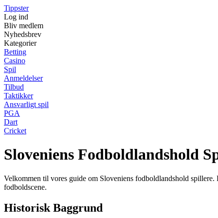
Tippster
Log ind
Bliv medlem
Nyhedsbrev
Kategorier
Betting
Casino
Spil
Anmeldelser
Tilbud
Taktikker
Ansvarligt spil
PGA
Dart
Cricket
Sloveniens Fodboldlandshold Sp
Velkommen til vores guide om Sloveniens fodboldlandshold spillere. H
fodboldscene.
Historisk Baggrund