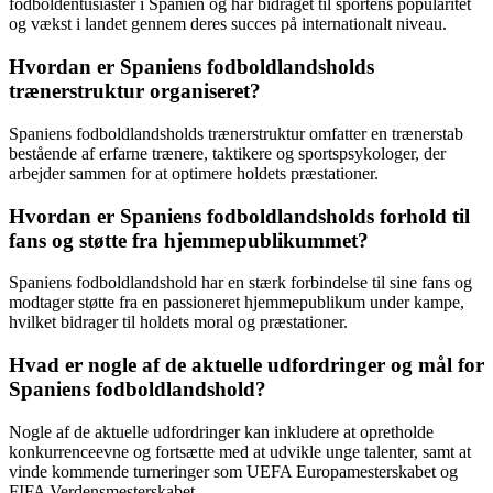
fodboldentusiaster i Spanien og har bidraget til sportens popularitet
og vækst i landet gennem deres succes på internationalt niveau.
Hvordan er Spaniens fodboldlandsholds
trænerstruktur organiseret?
Spaniens fodboldlandsholds trænerstruktur omfatter en trænerstab
bestående af erfarne trænere, taktikere og sportspsykologer, der
arbejder sammen for at optimere holdets præstationer.
Hvordan er Spaniens fodboldlandsholds forhold til
fans og støtte fra hjemmepublikummet?
Spaniens fodboldlandshold har en stærk forbindelse til sine fans og
modtager støtte fra en passioneret hjemmepublikum under kampe,
hvilket bidrager til holdets moral og præstationer.
Hvad er nogle af de aktuelle udfordringer og mål for
Spaniens fodboldlandshold?
Nogle af de aktuelle udfordringer kan inkludere at opretholde
konkurrenceevne og fortsætte med at udvikle unge talenter, samt at
vinde kommende turneringer som UEFA Europamesterskabet og
FIFA Verdensmesterskabet.