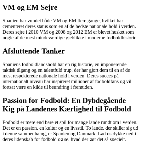
VM og EM Sejre
Spanien har vundet både VM og EM flere gange, hvilket har
cementeret deres status som en af de bedste nationale hold i verden.
Deres sejre i 2010 VM og 2008 og 2012 EM er blevet husket som
nogle af de mest mindeværdige øjeblikke i moderne fodboldhistorie.
Afsluttende Tanker
Spaniens fodboldlandshold har en rig historie, en imponerende
taktisk tilgang og en talentfuld trup, der har gjort dem til en af de
mest respekterede nationale hold i verden. Deres succes på
internationalt niveau har inspireret millioner af fodboldfans og vil
fortsat være en kilde til beundring i fremtiden.
Passion for Fodbold: En Dybdegående
Kig på Landenes Kærlighed til Fodbold
Fodbold er mere end bare et spil for mange lande rundt om i verden.
Det er en passion, en kultur og en livsstil. To lande, der skiller sig ud
i denne sammenhæng, er Spanien og Danmark. Lad os dykke ned i
deres lidenskab for fodbold og se, hvad der gør det så specielt.