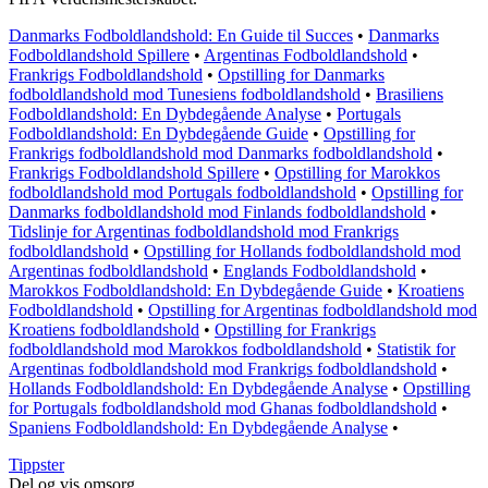
Danmarks Fodboldlandshold: En Guide til Succes
•
Danmarks
Fodboldlandshold Spillere
•
Argentinas Fodboldlandshold
•
Frankrigs Fodboldlandshold
•
Opstilling for Danmarks
fodboldlandshold mod Tunesiens fodboldlandshold
•
Brasiliens
Fodboldlandshold: En Dybdegående Analyse
•
Portugals
Fodboldlandshold: En Dybdegående Guide
•
Opstilling for
Frankrigs fodboldlandshold mod Danmarks fodboldlandshold
•
Frankrigs Fodboldlandshold Spillere
•
Opstilling for Marokkos
fodboldlandshold mod Portugals fodboldlandshold
•
Opstilling for
Danmarks fodboldlandshold mod Finlands fodboldlandshold
•
Tidslinje for Argentinas fodboldlandshold mod Frankrigs
fodboldlandshold
•
Opstilling for Hollands fodboldlandshold mod
Argentinas fodboldlandshold
•
Englands Fodboldlandshold
•
Marokkos Fodboldlandshold: En Dybdegående Guide
•
Kroatiens
Fodboldlandshold
•
Opstilling for Argentinas fodboldlandshold mod
Kroatiens fodboldlandshold
•
Opstilling for Frankrigs
fodboldlandshold mod Marokkos fodboldlandshold
•
Statistik for
Argentinas fodboldlandshold mod Frankrigs fodboldlandshold
•
Hollands Fodboldlandshold: En Dybdegående Analyse
•
Opstilling
for Portugals fodboldlandshold mod Ghanas fodboldlandshold
•
Spaniens Fodboldlandshold: En Dybdegående Analyse
•
Tippster
Del og vis omsorg