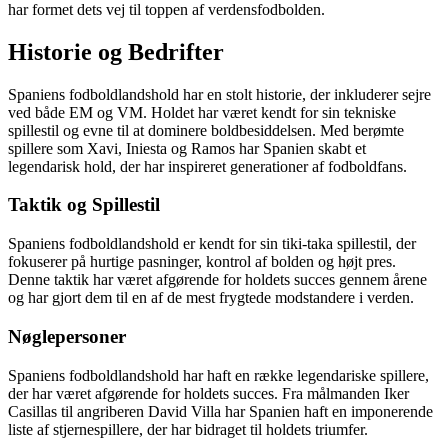
har formet dets vej til toppen af verdensfodbolden.
Historie og Bedrifter
Spaniens fodboldlandshold har en stolt historie, der inkluderer sejre
ved både EM og VM. Holdet har været kendt for sin tekniske
spillestil og evne til at dominere boldbesiddelsen. Med berømte
spillere som Xavi, Iniesta og Ramos har Spanien skabt et
legendarisk hold, der har inspireret generationer af fodboldfans.
Taktik og Spillestil
Spaniens fodboldlandshold er kendt for sin tiki-taka spillestil, der
fokuserer på hurtige pasninger, kontrol af bolden og højt pres.
Denne taktik har været afgørende for holdets succes gennem årene
og har gjort dem til en af de mest frygtede modstandere i verden.
Nøglepersoner
Spaniens fodboldlandshold har haft en række legendariske spillere,
der har været afgørende for holdets succes. Fra målmanden Iker
Casillas til angriberen David Villa har Spanien haft en imponerende
liste af stjernespillere, der har bidraget til holdets triumfer.