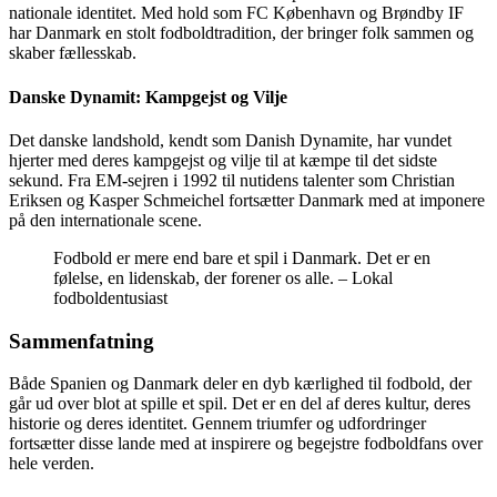
nationale identitet. Med hold som FC København og Brøndby IF
har Danmark en stolt fodboldtradition, der bringer folk sammen og
skaber fællesskab.
Danske Dynamit: Kampgejst og Vilje
Det danske landshold, kendt som Danish Dynamite, har vundet
hjerter med deres kampgejst og vilje til at kæmpe til det sidste
sekund. Fra EM-sejren i 1992 til nutidens talenter som Christian
Eriksen og Kasper Schmeichel fortsætter Danmark med at imponere
på den internationale scene.
Fodbold er mere end bare et spil i Danmark. Det er en
følelse, en lidenskab, der forener os alle. – Lokal
fodboldentusiast
Sammenfatning
Både Spanien og Danmark deler en dyb kærlighed til fodbold, der
går ud over blot at spille et spil. Det er en del af deres kultur, deres
historie og deres identitet. Gennem triumfer og udfordringer
fortsætter disse lande med at inspirere og begejstre fodboldfans over
hele verden.