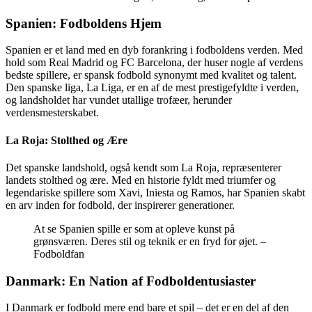
Spanien: Fodboldens Hjem
Spanien er et land med en dyb forankring i fodboldens verden. Med
hold som Real Madrid og FC Barcelona, der huser nogle af verdens
bedste spillere, er spansk fodbold synonymt med kvalitet og talent.
Den spanske liga, La Liga, er en af de mest prestigefyldte i verden,
og landsholdet har vundet utallige trofæer, herunder
verdensmesterskabet.
La Roja: Stolthed og Ære
Det spanske landshold, også kendt som La Roja, repræsenterer
landets stolthed og ære. Med en historie fyldt med triumfer og
legendariske spillere som Xavi, Iniesta og Ramos, har Spanien skabt
en arv inden for fodbold, der inspirerer generationer.
At se Spanien spille er som at opleve kunst på
grønsværen. Deres stil og teknik er en fryd for øjet. –
Fodboldfan
Danmark: En Nation af Fodboldentusiaster
I Danmark er fodbold mere end bare et spil – det er en del af den