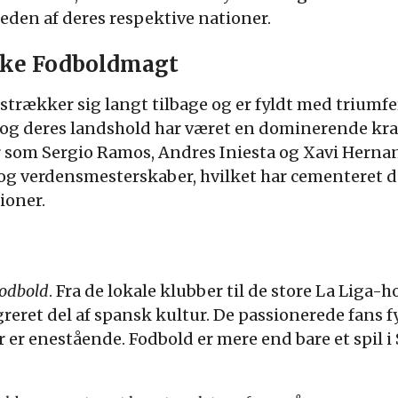
eden af deres respektive nationer.
iske Fodboldmagt
strækker sig langt tilbage og er fyldt med triumf
d, og deres landshold har været en dominerende kra
er som Sergio Ramos, Andres Iniesta og Xavi Hern
g verdensmesterskaber, hvilket har cementeret de
ioner.
fodbold
. Fra de lokale klubber til de store La Liga-
greret del af spansk kultur. De passionerede fans f
 er enestående. Fodbold er mere end bare et spil i 