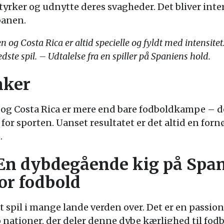
ker og udnytte deres svagheder. Det bliver inter
banen.
 Costa Rica er altid specielle og fyldt med intensitet. 
edste spil. – Udtalelse fra en spiller på Spaniens hold.
nker
 Costa Rica er mere end bare fodboldkampe – de 
for sporten. Uanset resultatet er det altid en fornø
.
En dybdegående kig på Span
for fodbold
 spil i mange lande verden over. Det er en passion, 
 nationer, der deler denne dybe kærlighed til fodb