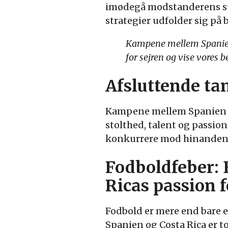
imødegå modstanderens styr
strategier udfolder sig på 
Kampene mellem Spanien og
for sejren og vise vores b
Afsluttende ta
Kampene mellem Spanien og
stolthed, talent og passion 
konkurrere mod hinanden
Fodboldfeber: 
Ricas passion 
Fodbold er mere end bare et
Spanien og Costa Rica er to