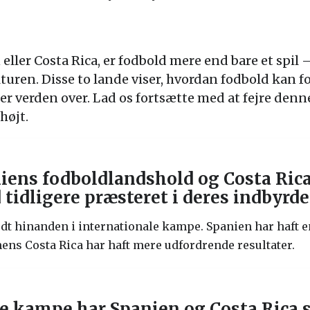
eller Costa Rica, er fodbold mere end bare et spil –
turen. Disse to lande viser, hvordan fodbold kan f
ner verden over. Lad os fortsætte med at fejre den
højt.
iens fodboldlandshold og Costa Ric
 tidligere præsteret i deres indbyrd
ødt hinanden i internationale kampe. Spanien har haft 
ens Costa Rica har haft mere udfordrende resultater.
 kampe har Spanien og Costa Rica s