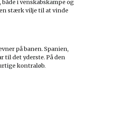
e, både i venskabskampe og
 stærk vilje til at vinde
 evner på banen. Spanien,
r til det yderste. På den
urtige kontraløb.