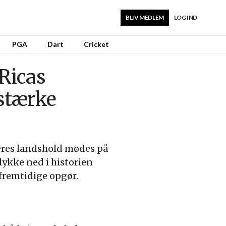
BLIV MEDLEM
LOG IND
PGA
Dart
Cricket
Ricas
stærke
deres landshold mødes på
dykke ned i historien
fremtidige opgør.