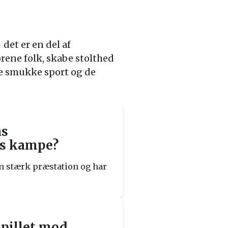
 det er en del af
orene folk, skabe stolthed
ne smukke sport og de
as
es kampe?
en stærk præstation og har
pillet mod