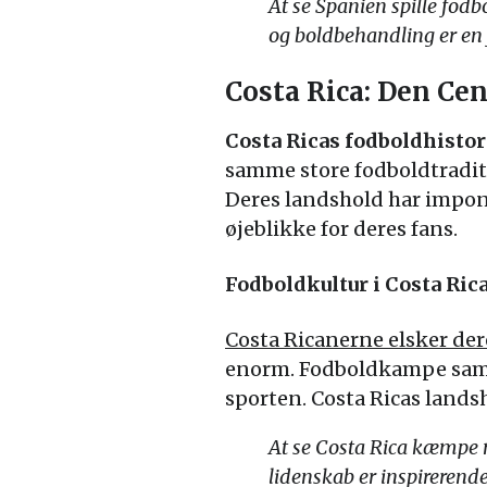
At se Spanien spille fod
og boldbehandling er en 
Costa Rica: Den Ce
Costa Ricas fodboldhistor
samme store fodboldtraditi
Deres landshold har impon
øjeblikke for deres fans.
Fodboldkultur i Costa Ric
Costa Ricanerne elsker der
enorm. Fodboldkampe samler
sporten. Costa Ricas lands
At se Costa Rica kæmpe m
lidenskab er inspirerend