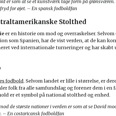
bold er som at se et kunstværk tage form på grønsværen
fryd for øjet. – En spansk fodboldfan
ntraltamerikanske Stolthed
ie
er en historie om mod og overraskelser. Selvom 
on som Spanien, har de vist verden, at de kan ko
eret ved internationale turneringer og har skabt
a
es fodbold
. Selvom landet er lille i størrelse, er der
 folk fra alle samfundslag og forener dem i en f
hold er et symbol på national stolthed og enhed.
od de største nationer i verden er som at se David mod 
e. – En costaricansk fodboldfan