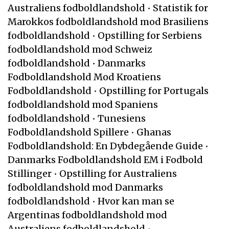
Australiens fodboldlandshold
•
Statistik for
Marokkos fodboldlandshold mod Brasiliens
fodboldlandshold
•
Opstilling for Serbiens
fodboldlandshold mod Schweiz
fodboldlandshold
•
Danmarks
Fodboldlandshold Mod Kroatiens
Fodboldlandshold
•
Opstilling for Portugals
fodboldlandshold mod Spaniens
fodboldlandshold
•
Tunesiens
Fodboldlandshold Spillere
•
Ghanas
Fodboldlandshold: En Dybdegående Guide
•
Danmarks Fodboldlandshold EM i Fodbold
Stillinger
•
Opstilling for Australiens
fodboldlandshold mod Danmarks
fodboldlandshold
•
Hvor kan man se
Argentinas fodboldlandshold mod
Australiens fodboldlandshold
•