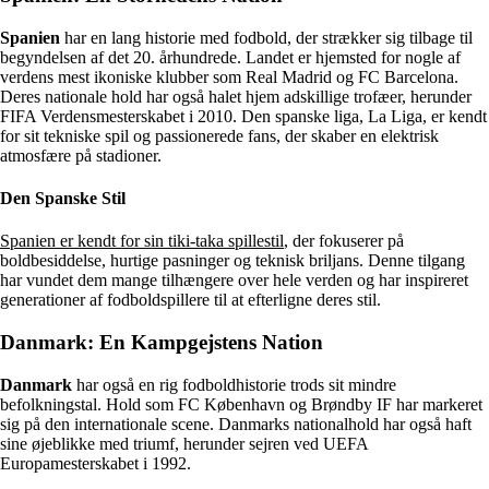
Spanien
har en lang historie med fodbold, der strækker sig tilbage til
begyndelsen af det 20. århundrede. Landet er hjemsted for nogle af
verdens mest ikoniske klubber som Real Madrid og FC Barcelona.
Deres nationale hold har også halet hjem adskillige trofæer, herunder
FIFA Verdensmesterskabet i 2010. Den spanske liga, La Liga, er kendt
for sit tekniske spil og passionerede fans, der skaber en elektrisk
atmosfære på stadioner.
Den Spanske Stil
Spanien er kendt for sin tiki-taka spillestil
, der fokuserer på
boldbesiddelse, hurtige pasninger og teknisk briljans. Denne tilgang
har vundet dem mange tilhængere over hele verden og har inspireret
generationer af fodboldspillere til at efterligne deres stil.
Danmark: En Kampgejstens Nation
Danmark
har også en rig fodboldhistorie trods sit mindre
befolkningstal. Hold som FC København og Brøndby IF har markeret
sig på den internationale scene. Danmarks nationalhold har også haft
sine øjeblikke med triumf, herunder sejren ved UEFA
Europamesterskabet i 1992.