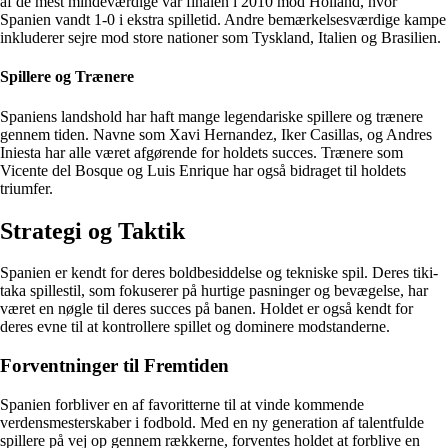
af de mest mindeværdige var finalen i 2010 mod Holland, hvor
Spanien vandt 1-0 i ekstra spilletid. Andre bemærkelsesværdige kampe
inkluderer sejre mod store nationer som Tyskland, Italien og Brasilien.
Spillere og Trænere
Spaniens landshold har haft mange legendariske spillere og trænere
gennem tiden. Navne som Xavi Hernandez, Iker Casillas, og Andres
Iniesta har alle været afgørende for holdets succes. Trænere som
Vicente del Bosque og Luis Enrique har også bidraget til holdets
triumfer.
Strategi og Taktik
Spanien er kendt for deres boldbesiddelse og tekniske spil. Deres tiki-
taka spillestil, som fokuserer på hurtige pasninger og bevægelse, har
været en nøgle til deres succes på banen. Holdet er også kendt for
deres evne til at kontrollere spillet og dominere modstanderne.
Forventninger til Fremtiden
Spanien forbliver en af favoritterne til at vinde kommende
verdensmesterskaber i fodbold. Med en ny generation af talentfulde
spillere på vej op gennem rækkerne, forventes holdet at forblive en