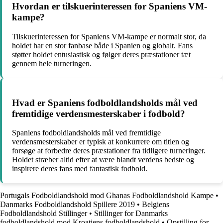
Hvordan er tilskuerinteressen for Spaniens VM-
kampe?
Tilskuerinteressen for Spaniens VM-kampe er normalt stor, da
holdet har en stor fanbase både i Spanien og globalt. Fans
støtter holdet entusiastisk og følger deres præstationer tæt
gennem hele turneringen.
Hvad er Spaniens fodboldlandsholds mål ved
fremtidige verdensmesterskaber i fodbold?
Spaniens fodboldlandsholds mål ved fremtidige
verdensmesterskaber er typisk at konkurrere om titlen og
forsøge at forbedre deres præstationer fra tidligere turneringer.
Holdet stræber altid efter at være blandt verdens bedste og
inspirere deres fans med fantastisk fodbold.
Portugals Fodboldlandshold mod Ghanas Fodboldlandshold Kampe
•
Danmarks Fodboldlandshold Spillere 2019
•
Belgiens
Fodboldlandshold Stillinger
•
Stillinger for Danmarks
fodboldlandshold mod Kroatiens fodboldlandshold
•
Opstilling for