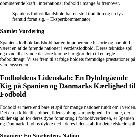
dominerende kraft i international fodbold i mange år fremover.
Spaniens fodboldlandshold har en stolt tradition og en lys
fremtid foran sig. – Ekspertkommentator
Samlet Vurdering
Spaniens fodboldlandshold har en imponerende historie og har altid
været en af de førende nationer i verdensfodbold. Deres tekniske spil
og evne til at vinde de store kampe har gjort dem til en ægte
fodboldmagt. Vi ser frem til at følge holdets fremtidige præstationer på
verdensscenen.
Fodboldens Lidenskab: En Dybdegående
Kig på Spanien og Danmarks Kærlighed til
Fodbold
Fodbold er mere end bare et spil for mange nationer rundt om i verden.
Det er en kilde til stolthed, lidenskab og samhørighed. To lande, der
skiller sig ud for deres dybe forankring i fodboldverdenen, er Spanien
og Danmark. Lad os dykke ned i deres lidenskab for dette elskede spil.
Spanien: En Storhedens Nation