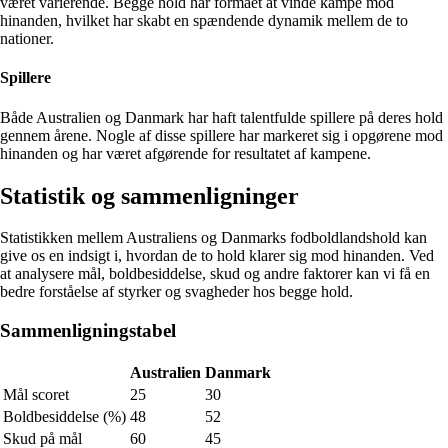
været varierende. Begge hold har formået at vinde kampe mod
hinanden, hvilket har skabt en spændende dynamik mellem de to
nationer.
Spillere
Både Australien og Danmark har haft talentfulde spillere på deres hold
gennem årene. Nogle af disse spillere har markeret sig i opgørene mod
hinanden og har været afgørende for resultatet af kampene.
Statistik og sammenligninger
Statistikken mellem Australiens og Danmarks fodboldlandshold kan
give os en indsigt i, hvordan de to hold klarer sig mod hinanden. Ved
at analysere mål, boldbesiddelse, skud og andre faktorer kan vi få en
bedre forståelse af styrker og svagheder hos begge hold.
Sammenligningstabel
Australien
Danmark
Mål scoret
25
30
Boldbesiddelse (%)
48
52
Skud på mål
60
45