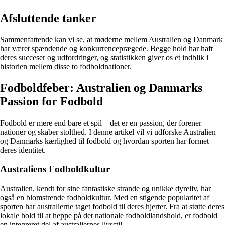
Afsluttende tanker
Sammenfattende kan vi se, at møderne mellem Australien og Danmark
har været spændende og konkurrenceprægede. Begge hold har haft
deres succeser og udfordringer, og statistikken giver os et indblik i
historien mellem disse to fodboldnationer.
Fodboldfeber: Australien og Danmarks
Passion for Fodbold
Fodbold er mere end bare et spil – det er en passion, der forener
nationer og skaber stolthed. I denne artikel vil vi udforske Australien
og Danmarks kærlighed til fodbold og hvordan sporten har formet
deres identitet.
Australiens Fodboldkultur
Australien, kendt for sine fantastiske strande og unikke dyreliv, har
også en blomstrende fodboldkultur. Med en stigende popularitet af
sporten har australierne taget fodbold til deres hjerter. Fra at støtte deres
lokale hold til at heppe på det nationale fodboldlandshold, er fodbold
en integreret del af australiernes livsstil.