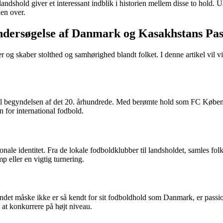
hold giver et interessant indblik i historien mellem disse to hold. Uan
en over.
dersøgelse af Danmark og Kasakhstans Pas
ner og skaber stolthed og samhørighed blandt folket. I denne artikel vi
ge til begyndelsen af det 20. århundrede. Med berømte hold som FC Kø
 for international fodbold.
nale identitet. Fra de lokale fodboldklubber til landsholdet, samles fol
p eller en vigtig turnering.
landet måske ikke er så kendt for sit fodboldhold som Danmark, er passi
l at konkurrere på højt niveau.