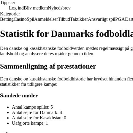
Tippster
Log ind
Bliv medlem
Nyhedsbrev
Kategorier
Betting
Casino
Spil
Anmeldelser
Tilbud
Taktikker
Ansvarligt spil
PGA
Dar
Statistik for Danmarks fodbold
Den danske og kasakhstanske fodboldverden mødes regelmæssigt på grøn
landshold og analysere deres møder gennem tiden.
Sammenligning af præstationer
Den danske og kasakhstanske fodboldhistorie har krydset hinanden flere
statistikker fra tidligere kampe:
Samlede møder
Antal kampe spillet: 5
Antal sejre for Danmark: 4
Antal sejre for Kasakhstan: 0
Uafgjorte kampe: 1