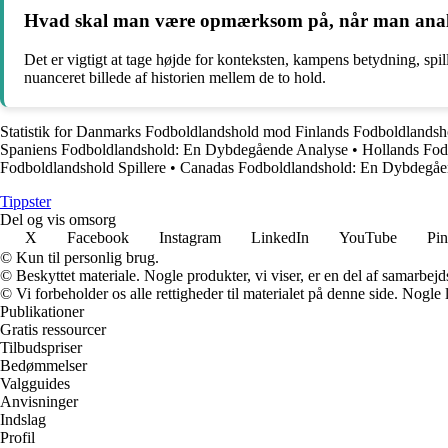
Hvad skal man være opmærksom på, når man analy
Det er vigtigt at tage højde for konteksten, kampens betydning, sp
nuanceret billede af historien mellem de to hold.
Statistik for Danmarks Fodboldlandshold mod Finlands Fodboldlandsh
Spaniens Fodboldlandshold: En Dybdegående Analyse
•
Hollands Fod
Fodboldlandshold Spillere
•
Canadas Fodboldlandshold: En Dybdegåe
Tippster
Del og vis omsorg
X
Facebook
Instagram
LinkedIn
YouTube
Pin
© Kun til personlig brug.
© Beskyttet materiale. Nogle produkter, vi viser, er en del af samarbejd
© Vi forbeholder os alle rettigheder til materialet på denne side. Nogle
Publikationer
Gratis ressourcer
Tilbudspriser
Bedømmelser
Valgguides
Anvisninger
Indslag
Profil