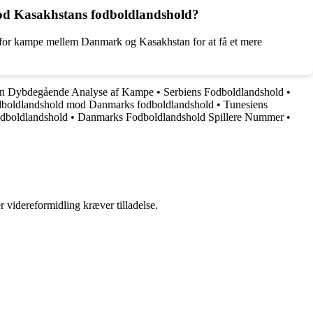
od Kasakhstans fodboldlandshold?
ken for kampe mellem Danmark og Kasakhstan for at få et mere
En Dybdegående Analyse af Kampe
•
Serbiens Fodboldlandshold
•
fodboldlandshold mod Danmarks fodboldlandshold
•
Tunesiens
odboldlandshold
•
Danmarks Fodboldlandshold Spillere Nummer
•
r videreformidling kræver tilladelse.