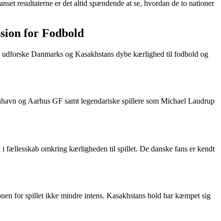
set resultaterne er det altid spændende at se, hvordan de to nationer
sion for Fodbold
l vi udforske Danmarks og Kasakhstans dybe kærlighed til fodbold og
benhavn og Aarhus GF samt legendariske spillere som Michael Laudrup
k i fællesskab omkring kærligheden til spillet. De danske fans er kendt
onen for spillet ikke mindre intens. Kasakhstans hold har kæmpet sig