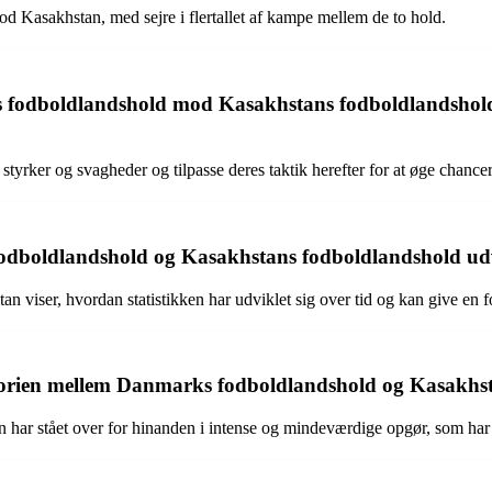
od Kasakhstan, med sejre i flertallet af kampe mellem de to hold.
s fodboldlandshold mod Kasakhstans fodboldlandshold 
 styrker og svagheder og tilpasse deres taktik herefter for at øge chancer
boldlandshold og Kasakhstans fodboldlandshold udvikl
iser, hvordan statistikken har udviklet sig over tid og kan give en 
storien mellem Danmarks fodboldlandshold og Kasakhs
ar stået over for hinanden i intense og mindeværdige opgør, som har h