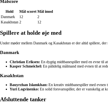
Målscore
Hold
Mål scoret
Mål imod
Danmark
12
2
Kasakhstan
2
12
Spillere at holde øje med
Under møder mellem Danmark og Kasakhstan er der altid spillere, der sk
Danmark
Christian Eriksen:
En dygtig midtbanespiller med en evne til at
Kasper Schmeichel:
En pålidelig målmand med evnen til at redde
Kasakhstan
Bauyrzhan Islamkhan:
En kreativ midtbanespiller med evnen til 
Yuri Logvinenko:
En solid forsvarsspiller, der er vanskelig at 
Afsluttende tanker