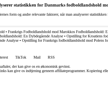
serer statistikken for Danmarks fodboldlandshold m
illernes form og andre relevante faktorer, når man analyserer statistik
old
•
Frankrigs Fodboldlandshold mod Marokkos Fodboldlandshold: 
boldlandshold: En Dybdegående Analyse
•
Opstilling for Kroatiens 
nde Analyse
•
Opstilling for Frankrigs fodboldlandshold mod Polens f
terest
TikTok
Mail
RSS
saftaler, der kan give os en økonomisk gevinst.
 links kan give os indtjening gennem affiliateprogrammer. Kopiering elle