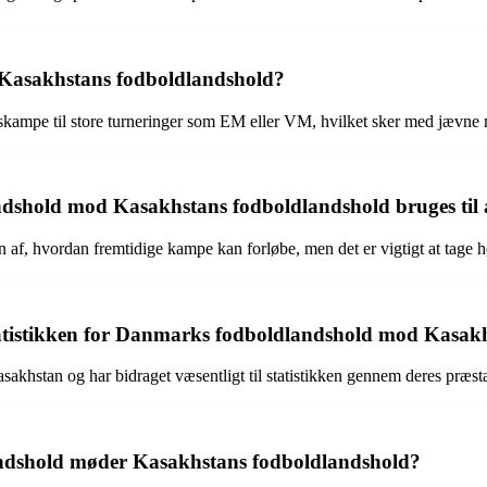
 Kasakhstans fodboldlandshold?
kampe til store turneringer som EM eller VM, hvilket sker med jævne m
dshold mod Kasakhstans fodboldlandshold bruges til
 af, hvordan fremtidige kampe kan forløbe, men det er vigtigt at tage 
å statistikken for Danmarks fodboldlandshold mod Kasa
khstan og har bidraget væsentligt til statistikken gennem deres præsta
andshold møder Kasakhstans fodboldlandshold?