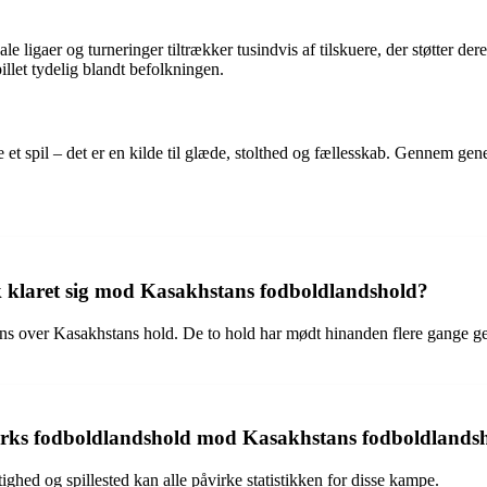
ale ligaer og turneringer tiltrækker tusindvis af tilskuere, der støtter 
illet tydelig blandt befolkningen.
t spil – det er en kilde til glæde, stolthed og fællesskab. Gennem gene
 klaret sig mod Kasakhstans fodboldlandshold?
s over Kasakhstans hold. De to hold har mødt hinanden flere gange gen
marks fodboldlandshold mod Kasakhstans fodboldlands
ighed og spillested kan alle påvirke statistikken for disse kampe.