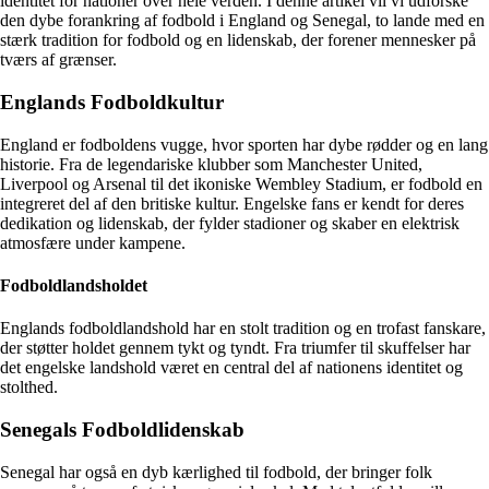
identitet for nationer over hele verden. I denne artikel vil vi udforske
den dybe forankring af fodbold i England og Senegal, to lande med en
stærk tradition for fodbold og en lidenskab, der forener mennesker på
tværs af grænser.
Englands Fodboldkultur
England er fodboldens vugge, hvor sporten har dybe rødder og en lang
historie. Fra de legendariske klubber som Manchester United,
Liverpool og Arsenal til det ikoniske Wembley Stadium, er fodbold en
integreret del af den britiske kultur. Engelske fans er kendt for deres
dedikation og lidenskab, der fylder stadioner og skaber en elektrisk
atmosfære under kampene.
Fodboldlandsholdet
Englands fodboldlandshold har en stolt tradition og en trofast fanskare,
der støtter holdet gennem tykt og tyndt. Fra triumfer til skuffelser har
det engelske landshold været en central del af nationens identitet og
stolthed.
Senegals Fodboldlidenskab
Senegal har også en dyb kærlighed til fodbold, der bringer folk