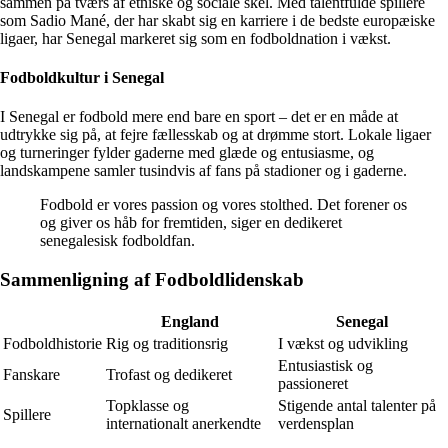
sammen på tværs af etniske og sociale skel. Med talentfulde spillere
som Sadio Mané, der har skabt sig en karriere i de bedste europæiske
ligaer, har Senegal markeret sig som en fodboldnation i vækst.
Fodboldkultur i Senegal
I Senegal er fodbold mere end bare en sport – det er en måde at
udtrykke sig på, at fejre fællesskab og at drømme stort. Lokale ligaer
og turneringer fylder gaderne med glæde og entusiasme, og
landskampene samler tusindvis af fans på stadioner og i gaderne.
Fodbold er vores passion og vores stolthed. Det forener os
og giver os håb for fremtiden, siger en dedikeret
senegalesisk fodboldfan.
Sammenligning af Fodboldlidenskab
England
Senegal
Fodboldhistorie
Rig og traditionsrig
I vækst og udvikling
Entusiastisk og
Fanskare
Trofast og dedikeret
passioneret
Topklasse og
Stigende antal talenter på
Spillere
internationalt anerkendte
verdensplan