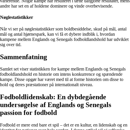
varierende. Nogle kampe har resulteret i tætte uafgjorte resultater, mens
andre har set en af holdene dominere og vinde overbevisende.
Nøglestatistikker
Når vi ser på nøglestatistikker som boldbesiddelse, skud på mål, antal
mål og antal hjørnespark, kan vi få et dybere indblik i, hvordan
kampene mellem Englands og Senegals fodboldlandshold har udviklet
sig over tid.
Sammenfatning
Samlet set viser statistikken for kampe mellem Englands og Senegals
fodboldlandshold en historie om intens konkurrence og spændende
kampe. Disse opgør har været med til at forme historien om disse to
hold og deres præstationer på internationalt niveau.
Fodboldlidenskab: En dybdegående
undersøgelse af Englands og Senegals
passion for fodbold
Fodbold er mere end bare et spil – det er en kultur, en lidenskab og en