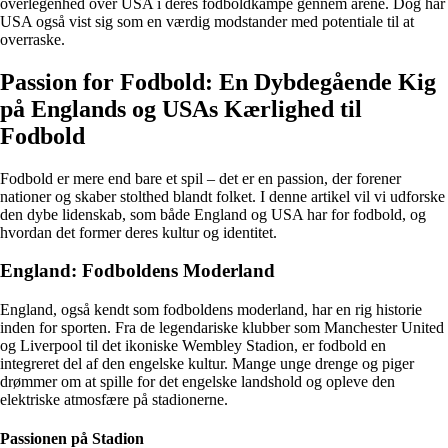
overlegenhed over USA i deres fodboldkampe gennem årene. Dog har
USA også vist sig som en værdig modstander med potentiale til at
overraske.
Passion for Fodbold: En Dybdegående Kig
på Englands og USAs Kærlighed til
Fodbold
Fodbold er mere end bare et spil – det er en passion, der forener
nationer og skaber stolthed blandt folket. I denne artikel vil vi udforske
den dybe lidenskab, som både England og USA har for fodbold, og
hvordan det former deres kultur og identitet.
England: Fodboldens Moderland
England, også kendt som fodboldens moderland, har en rig historie
inden for sporten. Fra de legendariske klubber som Manchester United
og Liverpool til det ikoniske Wembley Stadion, er fodbold en
integreret del af den engelske kultur. Mange unge drenge og piger
drømmer om at spille for det engelske landshold og opleve den
elektriske atmosfære på stadionerne.
Passionen på Stadion