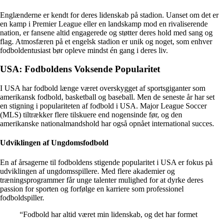
Englænderne er kendt for deres lidenskab på stadion. Uanset om det er
en kamp i Premier League eller en landskamp mod en rivaliserende
nation, er fansene altid engagerede og støtter deres hold med sang og
flag. Atmosfæren på et engelsk stadion er unik og noget, som enhver
fodboldentusiast bør opleve mindst én gang i deres liv.
USA: Fodboldens Voksende Popularitet
I USA har fodbold længe været overskygget af sportsgiganter som
amerikansk fodbold, basketball og baseball. Men de seneste år har set
en stigning i populariteten af fodbold i USA. Major League Soccer
(MLS) tiltrækker flere tilskuere end nogensinde før, og den
amerikanske nationalmandshold har også opnået international succes.
Udviklingen af Ungdomsfodbold
En af årsagerne til fodboldens stigende popularitet i USA er fokus på
udviklingen af ungdomsspillere. Med flere akademier og
træningsprogrammer får unge talenter mulighed for at dyrke deres
passion for sporten og forfølge en karriere som professionel
fodboldspiller.
“Fodbold har altid været min lidenskab, og det har formet