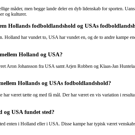
lige måder, men begge lande deler en dyb lidenskab for sporten. Uanse
er og kulturer.
ellem Hollands fodboldlandshold og USAs fodboldlands
ien. Holland har vundet to, USA har vundet en, og de to andre kampe e
gør mellem Holland og USA?
t Aron Johansson fra USA samt Arjen Robben og Klaas-Jan Huntelaar, be
d mellem Hollands og USAs fodboldlandshold?
 har været tætte og med få mål. Der har været en vis variation i result
d og USA fundet sted?
ed enten i Holland eller i USA. Disse kampe har typisk været venskab