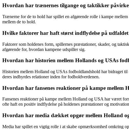
Hvordan har trænernes tilgange og taktikker påvirk
Trænerne for de to hold har spillet en afgørende rolle i kampe mellem 
mellem de to hold.
Hvilke faktorer har haft størst indflydelse på udfal
Faktorer som holdenes form, spillernes præstationer, skader, og takti
afgørende for, hvordan kampene udspiller sig.
Hvordan har historien mellem Hollands og USAs fodbo
Historien mellem Holland og USAs fodboldlandshold har bidraget til 
deres indbyrdes relationer inden for fodboldverdenen.
Hvordan har fansenes reaktioner på kampe mellem Ho
Fansenes reaktioner på kampe mellem Holland og USA har været forsk
ofte haft en positiv indflydelse på holdenes præstationer og motivati
Hvordan har media dækket opgør mellem Holland og U
Media har spillet en vigtig rolle i at skabe opmærksomhed omkring o