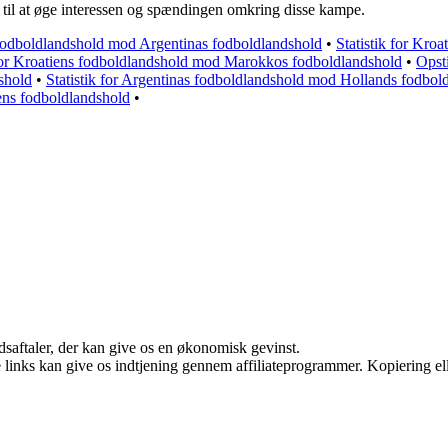
 til at øge interessen og spændingen omkring disse kampe.
 fodboldlandshold mod Argentinas fodboldlandshold
•
Statistik for Kr
 for Kroatiens fodboldlandshold mod Marokkos fodboldlandshold
•
Opst
shold
•
Statistik for Argentinas fodboldlandshold mod Hollands fodbol
ens fodboldlandshold
•
jdsaftaler, der kan give os en økonomisk gevinst.
le links kan give os indtjening gennem affiliateprogrammer. Kopiering ell