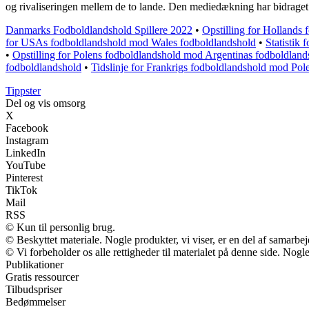
og rivaliseringen mellem de to lande. Den mediedækning har bidraget
Danmarks Fodboldlandshold Spillere 2022
•
Opstilling for Hollands
for USAs fodboldlandshold mod Wales fodboldlandshold
•
Statistik
•
Opstilling for Polens fodboldlandshold mod Argentinas fodboldland
fodboldlandshold
•
Tidslinje for Frankrigs fodboldlandshold mod Pol
Tippster
Del og vis omsorg
X
Facebook
Instagram
LinkedIn
YouTube
Pinterest
TikTok
Mail
RSS
© Kun til personlig brug.
© Beskyttet materiale. Nogle produkter, vi viser, er en del af samarbe
© Vi forbeholder os alle rettigheder til materialet på denne side. Nog
Publikationer
Gratis ressourcer
Tilbudspriser
Bedømmelser