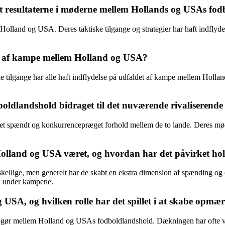
et resultaterne i møderne mellem Hollands og USAs fo
Holland og USA. Deres taktiske tilgange og strategier har haft indflydel
det af kampe mellem Holland og USA?
ske tilgange har alle haft indflydelse på udfaldet af kampe mellem Holl
ldlandshold bidraget til det nuværende rivaliserende 
et spændt og konkurrencepræget forhold mellem de to lande. Deres møde
lland og USA været, og hvordan har det påvirket hol
ellige, men generelt har de skabt en ekstra dimension af spænding og
on under kampene.
SA, og hvilken rolle har det spillet i at skabe op
pgør mellem Holland og USAs fodboldlandshold. Dækningen har ofte være