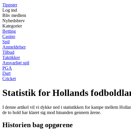
Tippster
Log ind
Bliv medlem
Nyhedsbrev
Kategorier
Betting
Casino
Spil
Anmeldelser
Tilbud
Taktikker
Ansvarligt spil
PGA
Dart
Cricket
Statistik for Hollands fodbold
I denne artikel vil vi dykke ned i statistikken for kampe mellem Holl
de to hold har klaret sig mod hinanden gennem årene.
Historien bag opgørene