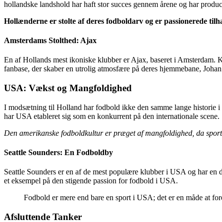
hollandske landshold har haft stor succes gennem årene og har produ
Hollænderne er stolte af deres fodboldarv og er passionerede til
Amsterdams Stolthed: Ajax
En af Hollands mest ikoniske klubber er Ajax, baseret i Amsterdam. Klub
fanbase, der skaber en utrolig atmosfære på deres hjemmebane, Johan
USA: Vækst og Mangfoldighed
I modsætning til Holland har fodbold ikke den samme lange historie 
har USA etableret sig som en konkurrent på den internationale scene.
Den amerikanske fodboldkultur er præget af mangfoldighed, da sporten 
Seattle Sounders: En Fodboldby
Seattle Sounders er en af de mest populære klubber i USA og har en 
et eksempel på den stigende passion for fodbold i USA.
Fodbold er mere end bare en sport i USA; det er en måde at fore
Afsluttende Tanker