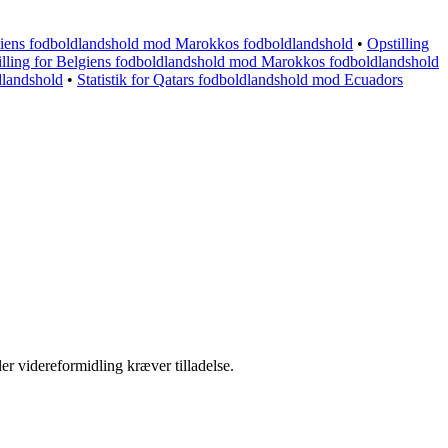
oatiens fodboldlandshold mod Marokkos fodboldlandshold
•
Opstilling
illing for Belgiens fodboldlandshold mod Marokkos fodboldlandshold
dlandshold
•
Statistik for Qatars fodboldlandshold mod Ecuadors
er videreformidling kræver tilladelse.