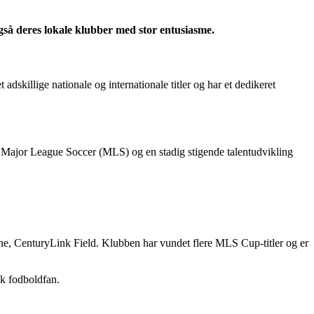
også deres lokale klubber med stor entusiasme.
dskillige nationale og internationale titler og har et dedikeret
d Major League Soccer (MLS) og en stadig stigende talentudvikling
ne, CenturyLink Field. Klubben har vundet flere MLS Cup-titler og er
sk fodboldfan.