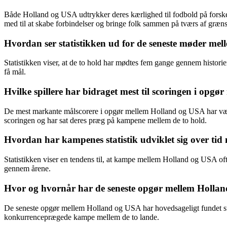
Både Holland og USA udtrykker deres kærlighed til fodbold på forskel
med til at skabe forbindelser og bringe folk sammen på tværs af græns
Hvordan ser statistikken ud for de seneste møder m
Statistikken viser, at de to hold har mødtes fem gange gennem histor
få mål.
Hvilke spillere har bidraget mest til scoringen i op
De mest markante målscorere i opgør mellem Holland og USA har være
scoringen og har sat deres præg på kampene mellem de to hold.
Hvordan har kampenes statistik udviklet sig over ti
Statistikken viser en tendens til, at kampe mellem Holland og USA ofte
gennem årene.
Hvor og hvornår har de seneste opgør mellem Hollan
De seneste opgør mellem Holland og USA har hovedsageligt fundet st
konkurrenceprægede kampe mellem de to lande.