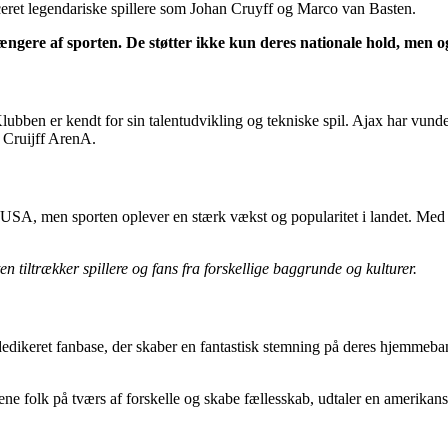
ceret legendariske spillere som Johan Cruyff og Marco van Basten.
hængere af sporten. De støtter ikke kun deres nationale hold, men 
ben er kendt for sin talentudvikling og tekniske spil. Ajax har vundet a
 Cruijff ArenA.
i USA, men sporten oplever en stærk vækst og popularitet i landet. Me
tiltrækker spillere og fans fra forskellige baggrunde og kulturer.
dedikeret fanbase, der skaber en fantastisk stemning på deres hjemmeba
ne folk på tværs af forskelle og skabe fællesskab, udtaler en amerikan