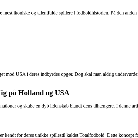
 de mest ikoniske og talentfulde spillere i fodboldhistorien. På den ande
taget mod USA i deres indbyrdes opgør. Dog skal man aldrig undervurdere
ig på Holland og USA
e nationer og skabe en dyb lidenskab blandt dens tilhængere. I denne ar
r kendt for deres unikke spillestil kaldet Totalfodbold. Dette koncept 