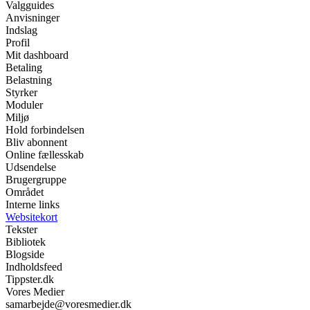
Valgguides
Anvisninger
Indslag
Profil
Mit dashboard
Betaling
Belastning
Styrker
Moduler
Miljø
Hold forbindelsen
Bliv abonnent
Online fællesskab
Udsendelse
Brugergruppe
Området
Interne links
Websitekort
Tekster
Bibliotek
Blogside
Indholdsfeed
Tippster.dk
Vores Medier
samarbejde@voresmedier.dk