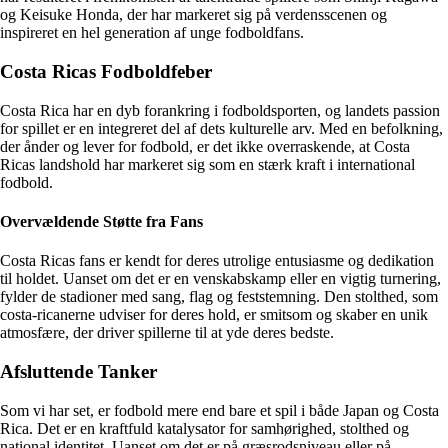
og Keisuke Honda, der har markeret sig på verdensscenen og
inspireret en hel generation af unge fodboldfans.
Costa Ricas Fodboldfeber
Costa Rica har en dyb forankring i fodboldsporten, og landets passion
for spillet er en integreret del af dets kulturelle arv. Med en befolkning,
der ånder og lever for fodbold, er det ikke overraskende, at Costa
Ricas landshold har markeret sig som en stærk kraft i international
fodbold.
Overvældende Støtte fra Fans
Costa Ricas fans er kendt for deres utrolige entusiasme og dedikation
til holdet. Uanset om det er en venskabskamp eller en vigtig turnering,
fylder de stadioner med sang, flag og feststemning. Den stolthed, som
costa-ricanerne udviser for deres hold, er smitsom og skaber en unik
atmosfære, der driver spillerne til at yde deres bedste.
Afsluttende Tanker
Som vi har set, er fodbold mere end bare et spil i både Japan og Costa
Rica. Det er en kraftfuld katalysator for samhørighed, stolthed og
national identitet. Uanset om det er på græsrodsniveau eller på