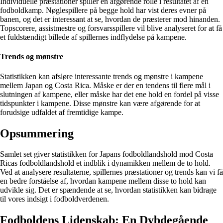
Individuelle præstationer spiller en afgørende rolle i resultatet af en
fodboldkamp. Nøglespillere på begge hold har vist deres evner på
banen, og det er interessant at se, hvordan de præsterer mod hinanden.
Topscorere, assistmestre og forsvarsspillere vil blive analyseret for at få
et fuldstændigt billede af spillernes indflydelse på kampene.
Trends og mønstre
Statistikken kan afsløre interessante trends og mønstre i kampene
mellem Japan og Costa Rica. Måske er der en tendens til flere mål i
slutningen af kampene, eller måske har det ene hold en fordel på visse
tidspunkter i kampene. Disse mønstre kan være afgørende for at
forudsige udfaldet af fremtidige kampe.
Opsummering
Samlet set giver statistikken for Japans fodboldlandshold mod Costa
Ricas fodboldlandshold et indblik i dynamikken mellem de to hold.
Ved at analysere resultaterne, spillernes præstationer og trends kan vi få
en bedre forståelse af, hvordan kampene mellem disse to hold kan
udvikle sig. Det er spændende at se, hvordan statistikken kan bidrage
til vores indsigt i fodboldverdenen.
Fodboldens Lidenskab: En Dybdegående