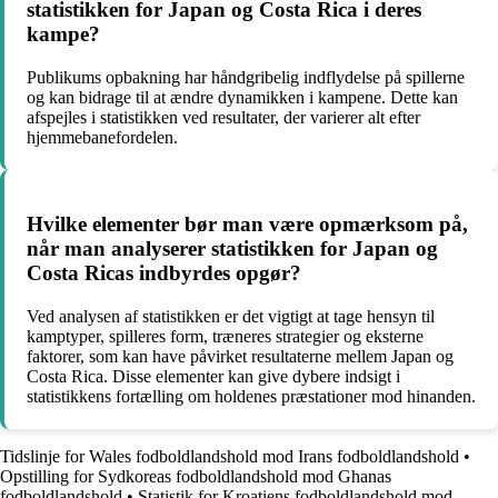
statistikken for Japan og Costa Rica i deres
kampe?
Publikums opbakning har håndgribelig indflydelse på spillerne
og kan bidrage til at ændre dynamikken i kampene. Dette kan
afspejles i statistikken ved resultater, der varierer alt efter
hjemmebanefordelen.
Hvilke elementer bør man være opmærksom på,
når man analyserer statistikken for Japan og
Costa Ricas indbyrdes opgør?
Ved analysen af statistikken er det vigtigt at tage hensyn til
kamptyper, spilleres form, træneres strategier og eksterne
faktorer, som kan have påvirket resultaterne mellem Japan og
Costa Rica. Disse elementer kan give dybere indsigt i
statistikkens fortælling om holdenes præstationer mod hinanden.
Tidslinje for Wales fodboldlandshold mod Irans fodboldlandshold
•
Opstilling for Sydkoreas fodboldlandshold mod Ghanas
fodboldlandshold
•
Statistik for Kroatiens fodboldlandshold mod