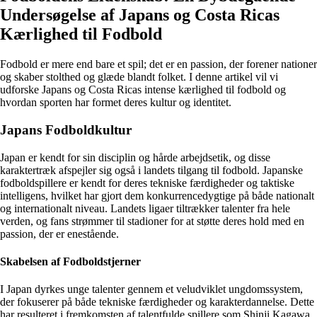
Undersøgelse af Japans og Costa Ricas
Kærlighed til Fodbold
Fodbold er mere end bare et spil; det er en passion, der forener nationer
og skaber stolthed og glæde blandt folket. I denne artikel vil vi
udforske Japans og Costa Ricas intense kærlighed til fodbold og
hvordan sporten har formet deres kultur og identitet.
Japans Fodboldkultur
Japan er kendt for sin disciplin og hårde arbejdsetik, og disse
karaktertræk afspejler sig også i landets tilgang til fodbold. Japanske
fodboldspillere er kendt for deres tekniske færdigheder og taktiske
intelligens, hvilket har gjort dem konkurrencedygtige på både nationalt
og internationalt niveau. Landets ligaer tiltrækker talenter fra hele
verden, og fans strømmer til stadioner for at støtte deres hold med en
passion, der er enestående.
Skabelsen af Fodboldstjerner
I Japan dyrkes unge talenter gennem et veludviklet ungdomssystem,
der fokuserer på både tekniske færdigheder og karakterdannelse. Dette
har resulteret i fremkomsten af talentfulde spillere som Shinji Kagawa