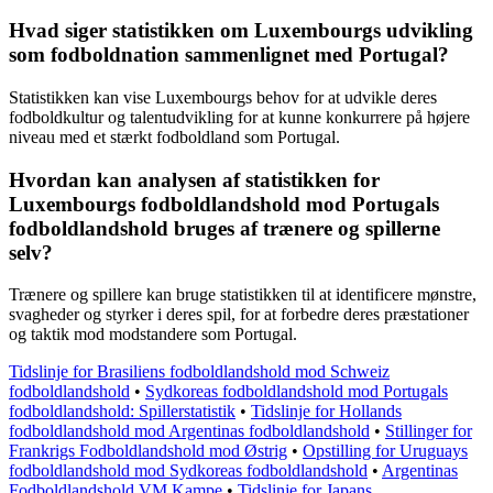
Hvad siger statistikken om Luxembourgs udvikling
som fodboldnation sammenlignet med Portugal?
Statistikken kan vise Luxembourgs behov for at udvikle deres
fodboldkultur og talentudvikling for at kunne konkurrere på højere
niveau med et stærkt fodboldland som Portugal.
Hvordan kan analysen af statistikken for
Luxembourgs fodboldlandshold mod Portugals
fodboldlandshold bruges af trænere og spillerne
selv?
Trænere og spillere kan bruge statistikken til at identificere mønstre,
svagheder og styrker i deres spil, for at forbedre deres præstationer
og taktik mod modstandere som Portugal.
Tidslinje for Brasiliens fodboldlandshold mod Schweiz
fodboldlandshold
•
Sydkoreas fodboldlandshold mod Portugals
fodboldlandshold: Spillerstatistik
•
Tidslinje for Hollands
fodboldlandshold mod Argentinas fodboldlandshold
•
Stillinger for
Frankrigs Fodboldlandshold mod Østrig
•
Opstilling for Uruguays
fodboldlandshold mod Sydkoreas fodboldlandshold
•
Argentinas
Fodboldlandshold VM Kampe
•
Tidslinje for Japans