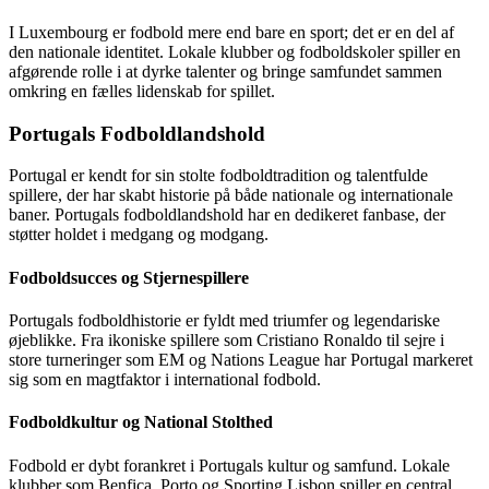
I Luxembourg er fodbold mere end bare en sport; det er en del af
den nationale identitet. Lokale klubber og fodboldskoler spiller en
afgørende rolle i at dyrke talenter og bringe samfundet sammen
omkring en fælles lidenskab for spillet.
Portugals Fodboldlandshold
Portugal er kendt for sin stolte fodboldtradition og talentfulde
spillere, der har skabt historie på både nationale og internationale
baner. Portugals fodboldlandshold har en dedikeret fanbase, der
støtter holdet i medgang og modgang.
Fodboldsucces og Stjernespillere
Portugals fodboldhistorie er fyldt med triumfer og legendariske
øjeblikke. Fra ikoniske spillere som Cristiano Ronaldo til sejre i
store turneringer som EM og Nations League har Portugal markeret
sig som en magtfaktor i international fodbold.
Fodboldkultur og National Stolthed
Fodbold er dybt forankret i Portugals kultur og samfund. Lokale
klubber som Benfica, Porto og Sporting Lisbon spiller en central