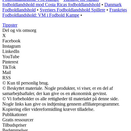
fodboldlandshold mod Costa Ricas fodboldlandshold
•
Danmark
Fodboldlandshold
•
Sveriges Fodboldlandshold Spillere
•
Frankrigs
Fodboldlandshold: VM i Fodbold Kampe
•
Tippster
Del og vis omsorg
X
Facebook
Instagram
LinkedIn
YouTube
Pinterest
TikTok
Mail
RSS
© Kun til personlig brug.
© Beskyttet materiale. Nogle produkter, vi viser, er en del af
samarbejdsaftaler, der kan give os en økonomisk gevinst.
© Vi forbeholder os alle rettigheder til materialet på denne side.
Nogle links kan give os indtjening gennem affiliateprogrammer.
Kopiering eller videreformidling kræver tilladelse.
Publikationer
Gratis ressourcer
Tilbudspriser
Bedømmelser