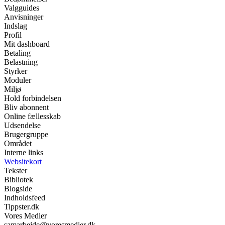
Valgguides
Anvisninger
Indslag
Profil
Mit dashboard
Betaling
Belastning
Styrker
Moduler
Miljø
Hold forbindelsen
Bliv abonnent
Online fællesskab
Udsendelse
Brugergruppe
Området
Interne links
Websitekort
Tekster
Bibliotek
Blogside
Indholdsfeed
Tippster.dk
Vores Medier
samarbejde@voresmedier.dk