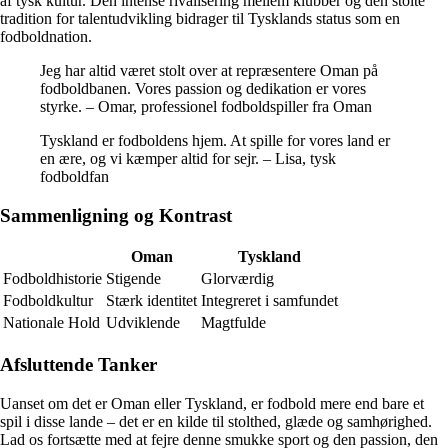
af tysk kultur. Den intense rivalisering mellem klubber og den stolte
tradition for talentudvikling bidrager til Tysklands status som en
fodboldnation.
Jeg har altid været stolt over at repræsentere Oman på
fodboldbanen. Vores passion og dedikation er vores
styrke. – Omar, professionel fodboldspiller fra Oman
Tyskland er fodboldens hjem. At spille for vores land er
en ære, og vi kæmper altid for sejr. – Lisa, tysk
fodboldfan
Sammenligning og Kontrast
Oman
Tyskland
Fodboldhistorie
Stigende
Glorværdig
Fodboldkultur
Stærk identitet
Integreret i samfundet
Nationale Hold
Udviklende
Magtfulde
Afsluttende Tanker
Uanset om det er Oman eller Tyskland, er fodbold mere end bare et
spil i disse lande – det er en kilde til stolthed, glæde og samhørighed.
Lad os fortsætte med at fejre denne smukke sport og den passion, den