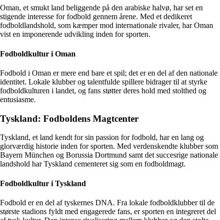
Oman, et smukt land beliggende på den arabiske halvø, har set en
stigende interesse for fodbold gennem årene. Med et dedikeret
fodboldlandshold, som kæmper mod internationale rivaler, har Oman
vist en imponerende udvikling inden for sporten.
Fodboldkultur i Oman
Fodbold i Oman er mere end bare et spil; det er en del af den nationale
identitet. Lokale klubber og talentfulde spillere bidrager til at styrke
fodboldkulturen i landet, og fans støtter deres hold med stolthed og
entusiasme.
Tyskland: Fodboldens Magtcenter
Tyskland, et land kendt for sin passion for fodbold, har en lang og
glorværdig historie inden for sporten. Med verdenskendte klubber som
Bayern München og Borussia Dortmund samt det succesrige nationale
landshold har Tyskland cementeret sig som en fodboldmagt.
Fodboldkultur i Tyskland
Fodbold er en del af tyskernes DNA. Fra lokale fodboldklubber til de
største stadions fyldt med engagerede fans, er sporten en integreret del