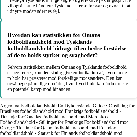
imødegå Tysklands hurtige angreb og effektive pasningsspil. De
vil også skulle håndtere Tysklands stærke forsvar og evnen til at
udnytte modstandernes fejl.
Hvordan kan statistikken for Omans
fodboldlandshold mod Tysklands
fodboldlandshold bidrage til en bedre forståelse
af de to holds styrker og svagheder?
Selvom statistikken mellem Omans og Tysklands fodboldhold
er begrænset, kan den stadig give en indikation af, hvordan de
to hold har præsteret mod forskellige modstandere. Den kan
også pege på mulige områder, hvor hvert hold kan forbedre sig i
en potentiel kamp mod hinanden.
Argentina Fodboldlandshold: En Dybdegående Guide
•
Opstilling for
Brasiliens fodboldlandshold mod Frankrigs fodboldlandshold
•
Tidslinje for Canadas Fodboldlandshold mod Marokkos
Fodboldlandshold
•
Stillinger for Frankrigs Fodboldlandshold mod
Østrig
•
Tidslinje for Qatars fodboldlandshold mod Ecuadors
fodboldlandshold
•
Statistik for Finlands fodboldlandshold mod