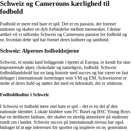
Schweiz og Camerouns kærlighed til
fodbold
Fodbold er mere end bare et spil. Det er en passion, der forener
nationer og skaber en dyb forbindelse mellem mennesker. I denne
artikel vil vi udforske Schweiz og Camerouns passion for fodbold og
se, hvordan dette spil har formet deres kulturer og samfund.
Schweiz: Alpernes fodboldstjerne
Schweiz, et smukt land beliggende i hjertet af Europa, er kendt for sine
imponerende alper, chokolade og naturligvis, fodbold. Schweiz
fodboldlandshold har en lang historie med succes og har været en fast
deltager i internationale turneringer som VM og EM. Schweizerne er
stolte af deres hold og støtter det med en lidenskab, der er smitsom.
Fodboldkultur i Schweiz
I Schweiz er fodbold mere end bare et spil – det er en del af den
nationale identitet. Lokale klubber som FC Basel og BSC Young Boys
har en dedikeret fanbase, der skaber en utrolig atmosfære på stadioner
rundt om i landet. Schweiz succes på internationalt niveau har også
bidraget til at øge interessen for sporten og inspirere en ny generation