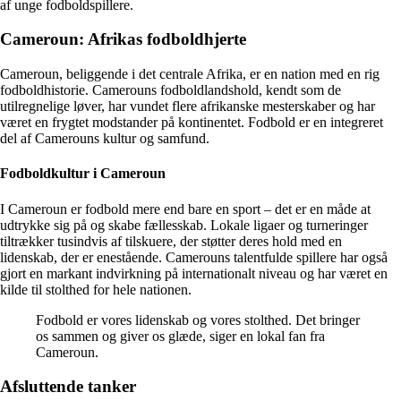
af unge fodboldspillere.
Cameroun: Afrikas fodboldhjerte
Cameroun, beliggende i det centrale Afrika, er en nation med en rig
fodboldhistorie. Camerouns fodboldlandshold, kendt som de
utilregnelige løver, har vundet flere afrikanske mesterskaber og har
været en frygtet modstander på kontinentet. Fodbold er en integreret
del af Camerouns kultur og samfund.
Fodboldkultur i Cameroun
I Cameroun er fodbold mere end bare en sport – det er en måde at
udtrykke sig på og skabe fællesskab. Lokale ligaer og turneringer
tiltrækker tusindvis af tilskuere, der støtter deres hold med en
lidenskab, der er enestående. Camerouns talentfulde spillere har også
gjort en markant indvirkning på internationalt niveau og har været en
kilde til stolthed for hele nationen.
Fodbold er vores lidenskab og vores stolthed. Det bringer
os sammen og giver os glæde, siger en lokal fan fra
Cameroun.
Afsluttende tanker