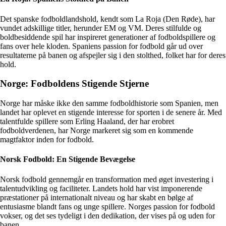
Det spanske fodboldlandshold, kendt som La Roja (Den Røde), har
vundet adskillige titler, herunder EM og VM. Deres stilfulde og
boldbesiddende spil har inspireret generationer af fodboldspillere og
fans over hele kloden. Spaniens passion for fodbold går ud over
resultaterne på banen og afspejler sig i den stolthed, folket har for deres
hold.
Norge: Fodboldens Stigende Stjerne
Norge har måske ikke den samme fodboldhistorie som Spanien, men
landet har oplevet en stigende interesse for sporten i de senere år. Med
talentfulde spillere som Erling Haaland, der har erobret
fodboldverdenen, har Norge markeret sig som en kommende
magtfaktor inden for fodbold.
Norsk Fodbold: En Stigende Bevægelse
Norsk fodbold gennemgår en transformation med øget investering i
talentudvikling og faciliteter. Landets hold har vist imponerende
præstationer på internationalt niveau og har skabt en bølge af
entusiasme blandt fans og unge spillere. Norges passion for fodbold
vokser, og det ses tydeligt i den dedikation, der vises på og uden for
banen.