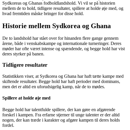
Sydkoreas og Ghanas fodboldlandshold. Vi vil se på historien
mellem de to hold, tidligere resultater, spillere at holde øje med, og
hvad fremtiden måske bringer for disse hold.
Historie mellem Sydkorea og Ghana
De to landshold har stået over for hinanden flere gange gennem
årene, både i venskabskampe og internationale turneringer. Deres
møder har ofte været intense og spændende, og begge hold har vist
deres styrker på banen.
Tidligere resultater
Statistikken viser, at Sydkorea og Ghana har haft tætte kampe med
skiftende resultater. Begge hold har haft perioder med dominans,
men det er altid en uforudsigelig kamp, når de to mødes.
Spillere at holde øje med
Begge hold har talentfulde spillere, der kan gøre en afgørende
forskel i kampen. Fra erfarne stjerner til unge talenter er der altid
nogen, der kan træde i karakter og afgøre kampen til deres holds
fordel.