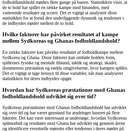
fodboldlandshold mødtes flere gange på banen. Statistikken viser, at
de to hold har spillet en række kampe mod hinanden, med
varierende resultater og scorer. Det er vigtigt at analysere disse
statistikker for at forstå den underliggende dynamik og tendenser i
de indbyrdes møder mellem de to hold.
Hvilke faktorer har påvirket resultatet af kampe
mellem Sydkoreas og Ghanas fodboldlandshold?
En række faktorer kan påvirke resultatet af fodboldkampe mellem
Sydkorea og Ghana. Disse faktorer kan omfatte holdets form,
spillernes fysiske og mentale tilstand, taktik og strategi, skader,
dommerens præstation og endda omgivelserne, hvor kampen spilles.
Det er vigtigt at tage hensyn til disse variabler, når man analyserer
statistikken for deres indbyrdes opgør.
Hvordan har Sydkoreas præstationer mod Ghanas
fodboldlandshold udviklet sig over tid?
Sydkoreas præstationer mod Ghanas fodboldlandshold har udviklet
sig over tid og har været genstand for ændringer baseret på flere
faktorer. Det kan være interessant at undersøge, hvordan Sydkoreas
spilmodstil og resultater mod Ghana har udviklet sig gennem årene
og identificere eventuelle mønstre eller tendenser i deres møder på