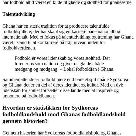
har fodbold altid været en kilde til glæde og stolthed for ghaneserne.
Talentudvikling
Ghana har en stærk tradition for at producere talentfulde
fodboldspillere, der har skabt sig en karriere både nationalt og
internationalt. Med et fokus på talentudvikling og træning har Ghana
været i stand til at konkurrere på højt niveau inden for
fodboldverdenen.
Fodbold er vores lidenskab og vores stolthed. Det
forener os som nation og giver os glæde i både
medgang og modgang. – Lokal fodboldfan i Ghana.
Sammenfattende er fodbold mere end bare et spil i både Sydkorea
og Ghana; det er en del af deres identitet og kultur. Med en dyb
lidenskab for spillet fortsætter disse lande med at inspirere og
imponere på fodboldbanen.
Hvordan er statistikken for Sydkoreas
fodboldlandshold mod Ghanas fodboldlandshold
gennem historien?
Gennem historien har Sydkoreas fodboldlandshold og Ghanas