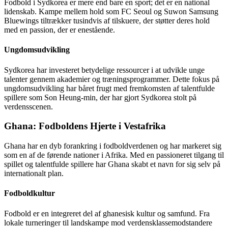
Fodbold i Sydkorea er mere end bare en sport; det er en national
lidenskab. Kampe mellem hold som FC Seoul og Suwon Samsung
Bluewings tiltrækker tusindvis af tilskuere, der støtter deres hold
med en passion, der er enestående.
Ungdomsudvikling
Sydkorea har investeret betydelige ressourcer i at udvikle unge
talenter gennem akademier og træningsprogrammer. Dette fokus på
ungdomsudvikling har båret frugt med fremkomsten af talentfulde
spillere som Son Heung-min, der har gjort Sydkorea stolt på
verdensscenen.
Ghana: Fodboldens Hjerte i Vestafrika
Ghana har en dyb forankring i fodboldverdenen og har markeret sig
som en af de førende nationer i Afrika. Med en passioneret tilgang til
spillet og talentfulde spillere har Ghana skabt et navn for sig selv på
internationalt plan.
Fodboldkultur
Fodbold er en integreret del af ghanesisk kultur og samfund. Fra
lokale turneringer til landskampe mod verdensklassemodstandere