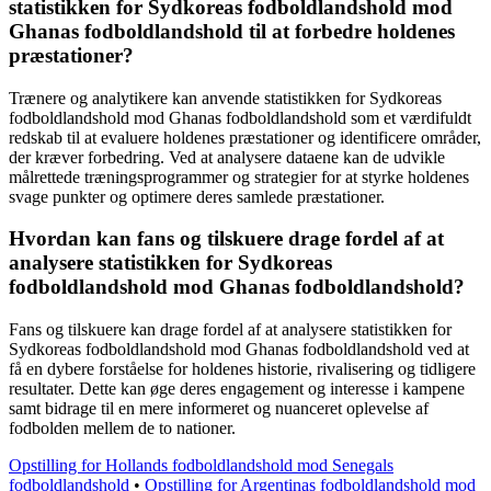
statistikken for Sydkoreas fodboldlandshold mod
Ghanas fodboldlandshold til at forbedre holdenes
præstationer?
Trænere og analytikere kan anvende statistikken for Sydkoreas
fodboldlandshold mod Ghanas fodboldlandshold som et værdifuldt
redskab til at evaluere holdenes præstationer og identificere områder,
der kræver forbedring. Ved at analysere dataene kan de udvikle
målrettede træningsprogrammer og strategier for at styrke holdenes
svage punkter og optimere deres samlede præstationer.
Hvordan kan fans og tilskuere drage fordel af at
analysere statistikken for Sydkoreas
fodboldlandshold mod Ghanas fodboldlandshold?
Fans og tilskuere kan drage fordel af at analysere statistikken for
Sydkoreas fodboldlandshold mod Ghanas fodboldlandshold ved at
få en dybere forståelse for holdenes historie, rivalisering og tidligere
resultater. Dette kan øge deres engagement og interesse i kampene
samt bidrage til en mere informeret og nuanceret oplevelse af
fodbolden mellem de to nationer.
Opstilling for Hollands fodboldlandshold mod Senegals
fodboldlandshold
•
Opstilling for Argentinas fodboldlandshold mod