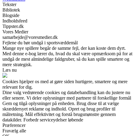
Tekster
Bibliotek
Blogside
Indholdsfeed
Tippster.dk
Vores Medier
samarbejde@voresmedier.dk
Fejlene du bør undgå i sportsvæddemål
Mange nye spillere begår de samme fejl, der kan koste dem dyrt.
Med denne e-bog lærer du, hvad du skal være opmærksom på for at
undgå de mest almindelige faldgruber, så du kan spille smartere og
mere strategisk.
Læs nu
Cookies hjælper os med at gøre siden hurtigere, smartere og mere
relevant for dig.
Dine valg vedrørende cookies og databehandling kan du justere nu
eller senere. Vi deler oplysninger med partnere til forskellige formål
Gem og tilgå oplysninger på enheden. Brug disse til at vælge
skræddersyet reklame og indhold. Opret og brug profiler til
målretning. Mål effektivitet og forstå brugsmønstre gennem
datakilder. Forbedr serviceydelser løbende
Præferencer
Fravælg alle