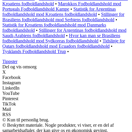
Kroatiens fodboldlandshold
•
Marokkos Fodboldlandshold mod
Portugals Fodboldlandshold Kampe
•
Statistik for Argentinas
fodboldlandshold mod Kroatiens fodboldlandshold
•
Stillinger for
Brasiliens fodboldlandshold mod Serbiens fodboldlandshold
•
Statistik for Kroatiens fodboldlandshold mod Danmarks
fodboldlandshold
•
Stillinger for Argentinas fodboldlandshold mod
Saudi-Arabiens fodboldlandshold
•
Hvor kan man se Brasiliens
fodboldlandshold mod Sydkoreas fodboldlandshold
•
Tidslinje for
Qatars fodboldlandshold mod Ecuadors fodboldlandshold
•
Tysklands Fodboldlandshold Trup
•
Tippster
Del og vis omsorg
X
Facebook
Instagram
LinkedIn
YouTube
Pinterest
TikTok
Mail
RSS
© Kun til personlig brug.
© Beskyttet materiale. Nogle produkter, vi viser, er en del af
samarbejdsaftaler, der kan give os en økonomisk gevinst.