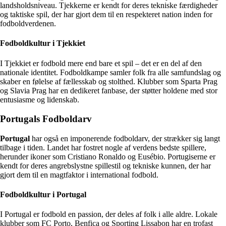
landsholdsniveau. Tjekkerne er kendt for deres tekniske færdigheder
og taktiske spil, der har gjort dem til en respekteret nation inden for
fodboldverdenen.
Fodboldkultur i Tjekkiet
I Tjekkiet er fodbold mere end bare et spil – det er en del af den
nationale identitet. Fodboldkampe samler folk fra alle samfundslag og
skaber en følelse af fællesskab og stolthed. Klubber som Sparta Prag
og Slavia Prag har en dedikeret fanbase, der støtter holdene med stor
entusiasme og lidenskab.
Portugals Fodboldarv
Portugal
har også en imponerende fodboldarv, der strækker sig langt
tilbage i tiden. Landet har fostret nogle af verdens bedste spillere,
herunder ikoner som Cristiano Ronaldo og Eusébio. Portugiserne er
kendt for deres angrebslystne spillestil og tekniske kunnen, der har
gjort dem til en magtfaktor i international fodbold.
Fodboldkultur i Portugal
I Portugal er fodbold en passion, der deles af folk i alle aldre. Lokale
klubber som FC Porto, Benfica og Sporting Lissabon har en trofast