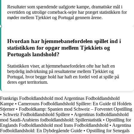
Resultater som spændende uafgjorte kampe, dramatiske mål i
overtiden og utrolige comeback-sejre har præget statistikken for
møder mellem Tjekkiet og Portugal gennem årene.
Hvordan har hjemmebanefordelen spillet ind i
statistikken for opgør mellem Tjekkiets og
Portugals landshold?
Statistikken viser, at hjemmebanefordelen ofte har haft en
betydelig indvirkning på resultaterne mellem Tjekkiet og
Portugal, hvor begge hold har haft en fordel ved at spille på
deres eget territorium.
Frankrigs Fodboldlandshold mod Argentinas Fodboldlandshold
Kampe
•
Camerouns Fodboldlandshold Spillere: En Guide til Holdets
Stjerner
•
Fodboldkamp: Spanien mod Schweiz – Forventet Opstilling
•
Schweiz Fodboldlandshold Spillere
•
Argentinas fodboldlandshold
mod Saudi-Arabiens fodboldlandshold: Spillerstatistik
•
Opstilling for
Englands Fodboldlandshold mod Irans Fodboldlandshold
•
Argentina
Fodboldlandshold: En Dybdegående Guide
•
Opstilling for Senegals