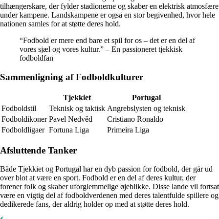
tilhængerskare, der fylder stadionerne og skaber en elektrisk atmosfære
under kampene. Landskampene er også en stor begivenhed, hvor hele
nationen samles for at støtte deres hold.
“Fodbold er mere end bare et spil for os – det er en del af
vores sjæl og vores kultur.” – En passioneret tjekkisk
fodboldfan
Sammenligning af Fodboldkulturer
Tjekkiet
Portugal
Fodboldstil
Teknisk og taktisk
Angrebslysten og teknisk
Fodboldikoner
Pavel Nedvěd
Cristiano Ronaldo
Fodboldligaer
Fortuna Liga
Primeira Liga
Afsluttende Tanker
Både Tjekkiet og Portugal har en dyb passion for fodbold, der går ud
over blot at være en sport. Fodbold er en del af deres kultur, der
forener folk og skaber uforglemmelige øjeblikke. Disse lande vil fortsat
være en vigtig del af fodboldverdenen med deres talentfulde spillere og
dedikerede fans, der aldrig holder op med at støtte deres hold.