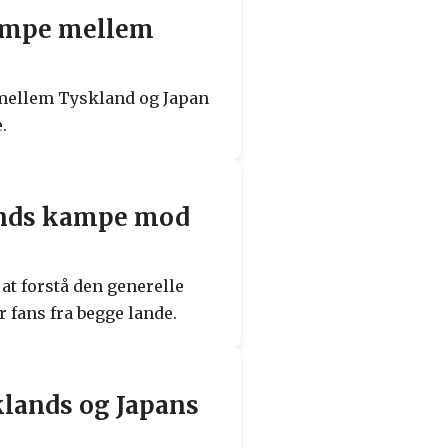
kampe mellem
e mellem Tyskland og Japan
.
ands kampe mod
t forstå den generelle
fans fra begge lande.
klands og Japans