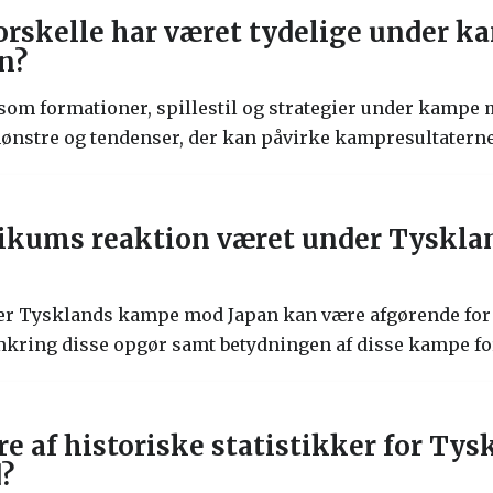
forskelle har været tydelige under 
n?
åsom formationer, spillestil og strategier under kamp
mønstre og tendenser, der kan påvirke kampresultaterne
likums reaktion været under Tyskl
r Tysklands kampe mod Japan kan være afgørende for a
ring disse opgør samt betydningen af disse kampe for 
 af historiske statistikker for Tys
?