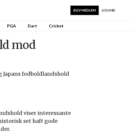
BLIV MEDLEM
LOG IND
PGA
Dart
Cricket
old mod
og Japans fodboldlandshold
ndshold viser interessante
historisk set haft gode
der.