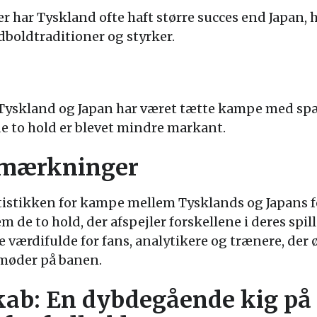
r har Tyskland ofte haft større succes end Japan, h
odboldtraditioner og styrker.
Tyskland og Japan har været tætte kampe med spæ
de to hold er blevet mindre markant.
emærkninger
tistikken for kampe mellem Tysklands og Japans 
de to hold, der afspejler forskellene i deres spill
 værdifulde for fans, analytikere og trænere, der 
 møder på banen.
kab: En dybdegående kig på