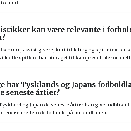
to hold.
tistikker kan være relevante i forhol
n?
lscorere, assist-givere, kort tildeling og spilminutter
ividuelle spillere har bidraget til kampresultaterne me
 har Tysklands og Japans fodboldla
 seneste årtier?
Tyskland og Japan de seneste årtier kan give indblik i
rrencen mellem de to lande på fodboldbanen.