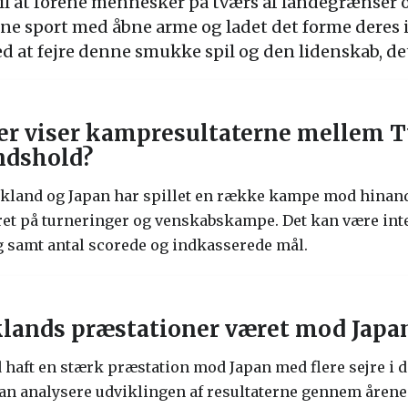
il at forene mennesker på tværs af landegrænser 
e sport med åbne arme og ladet det forme deres i
d at fejre denne smukke spil og den lidenskab, de
ker viser kampresultaterne mellem 
ndshold?
Tyskland og Japan har spillet en række kampe mod hin
ret på turneringer og venskabskampe. Det kan være inter
ag samt antal scorede og indkasserede mål.
lands præstationer været mod Japan
 haft en stærk præstation mod Japan med flere sejre i
 analysere udviklingen af resultaterne gennem årene f