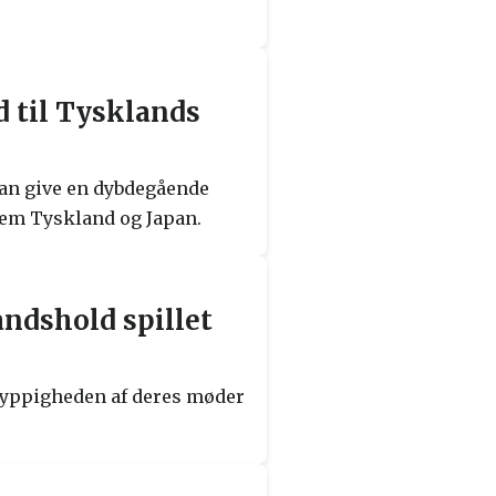
d til Tysklands
 kan give en dybdegående
llem Tyskland og Japan.
ndshold spillet
 hyppigheden af deres møder