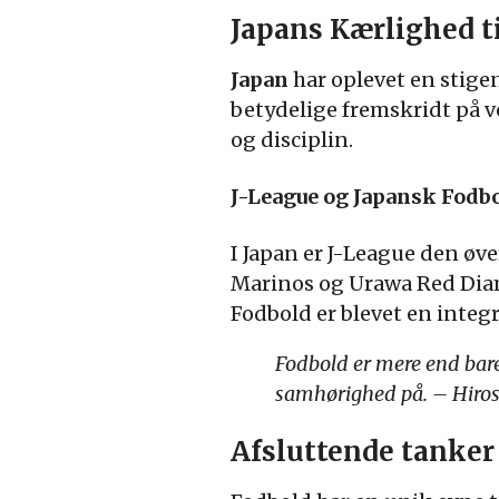
Japans Kærlighed t
Japan
har oplevet en stige
betydelige fremskridt på v
og disciplin.
J-League og Japansk Fodb
I Japan er J-League den øv
Marinos og Urawa Red Diam
Fodbold er blevet en integr
Fodbold er mere end bare 
samhørighed på. – Hiros
Afsluttende tanker