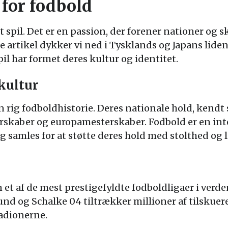
 for fodbold
 spil. Det er en passion, der forener nationer og 
artikel dykker vi ned i Tysklands og Japans liden
il har formet deres kultur og identitet.
kultur
n rig fodboldhistorie. Deres nationale hold, kend
skaber og europamesterskaber. Fodbold er en integ
g samles for at støtte deres hold med stolthed og 
 et af de mest prestigefyldte fodboldligaer i verd
d og Schalke 04 tiltrækker millioner af tilskuere
tadionerne.