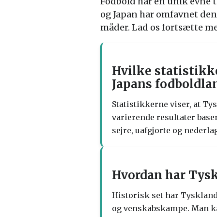
Fodbold har en unik evne t
og Japan har omfavnet denn
måder. Lad os fortsætte me
Hvilke statistik
Japans fodboldla
Statistikkerne viser, at 
varierende resultater base
sejre, uafgjorte og nederl
Hvordan har Tysk
Historisk set har Tyskland
og venskabskampe. Man kan