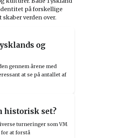
og kulturer. Både Tyskland
dentitet på forskellige
t skaber verden over.
Tysklands og
anden gennem årene med
essant at se på antallet af
 historisk set?
 diverse turneringer som VM
or at forstå