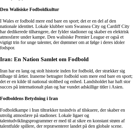
Den Walisiske Fodboldkultur
I Wales er fodbold mere end bare en sport; det er en del af den
nationale identitet. Lokale klubber som Swansea City og Cardiff City
har dedikerede tilhængere, der fylder stadioner og skaber en elektrisk
atmosfære under kampe. Den walisiske Premier League er også et
vigtigt trin for unge talenter, der drømmer om at følge i deres idoler
fodspor.
Iran: En Nation Samlet om Fodbold
Iran har en lang og stolt historie inden for fodbold, der strækker sig
tilbage til årtier. Iranerne betragter fodbold som mere end bare en sport;
det er en kilde til national stolthed og enhed. Landsholdet har haft stor
succes på internationalt plan og har vundet adskillige titler i Asien.
Fodboldens Betydning i Iran
Fodboldkampe i Iran tiltrækker tusindvis af tilskuere, der skaber en
utrolig atmosfære på stadioner. Lokale ligaer og
talentudviklingsprogrammer er med til at sikre en konstant strøm af
talentfulde spillere, der repræsenterer landet på den globale scene.