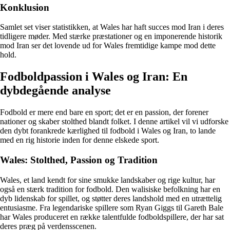
Konklusion
Samlet set viser statistikken, at Wales har haft succes mod Iran i deres
tidligere møder. Med stærke præstationer og en imponerende historik
mod Iran ser det lovende ud for Wales fremtidige kampe mod dette
hold.
Fodboldpassion i Wales og Iran: En
dybdegående analyse
Fodbold er mere end bare en sport; det er en passion, der forener
nationer og skaber stolthed blandt folket. I denne artikel vil vi udforske
den dybt forankrede kærlighed til fodbold i Wales og Iran, to lande
med en rig historie inden for denne elskede sport.
Wales: Stolthed, Passion og Tradition
Wales, et land kendt for sine smukke landskaber og rige kultur, har
også en stærk tradition for fodbold. Den walisiske befolkning har en
dyb lidenskab for spillet, og støtter deres landshold med en utrættelig
entusiasme. Fra legendariske spillere som Ryan Giggs til Gareth Bale
har Wales produceret en række talentfulde fodboldspillere, der har sat
deres præg på verdensscenen.