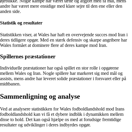
øjeblikke. Nogle kampe har været tætte og afgjort med få mål, mens
andre har været mere ensidige med klare sejre til den ene eller den
anden side.
Statistik og resultater
Statistikken viser, at Wales har haft en overvejende succes mod Iran i
deres tidligere opgør. Med en stærk defensiv og skarpe angribere har
Wales formået at dominere flere af deres kampe mod Iran.
Spillernes præstationer
Individuelle præstationer har også spillet en stor rolle i opgørene
mellem Wales og Iran. Nogle spillere har markeret sig med mål og
assists, mens andre har leveret solide præstationer i forsvaret eller på
midtbanen.
Sammenligning og analyse
Ved at analysere statistikken for Wales fodboldlandshold mod Irans
fodboldlandshold kan vi få et dybere indblik i dynamikken mellem
disse to hold. Det kan også hjælpe os med at forudsige fremtidige
resultater og udviklinger i deres indbyrdes opgør.