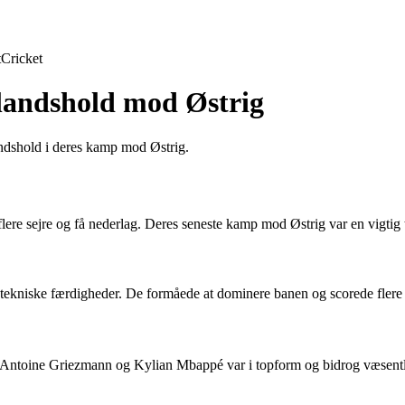
t
Cricket
dlandshold mod Østrig
landshold i deres kamp mod Østrig.
ere sejre og få nederlag. Deres seneste kamp mod Østrig var en vigtig t
tekniske færdigheder. De formåede at dominere banen og scorede flere
Antoine Griezmann og Kylian Mbappé var i topform og bidrog væsentlig