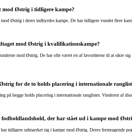
 mod Østrig i tidligere kampe?
 mod Østrig i deres indbyrdes kampe. De har tidligere vundet flere kamp
ndtaget mod Østrig i kvalifikationskampe?
underne mod Østrig. De har ofte været en af favoritterne til at sikre sig
rig for de to holds placering i internationale ranglis
ng på begge holds placering i internationale ranglister. Vinderen af di
s fodboldlandshold, der har stået ud i kampe mod Østr
 tidligere udmærket sig i kampe mod Østrig. Deres fremragende præsta