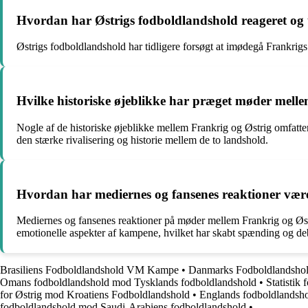
Hvordan har Østrigs fodboldlandshold reageret og t
Østrigs fodboldlandshold har tidligere forsøgt at imødegå Frankrigs sp
Hvilke historiske øjeblikke har præget møder mell
Nogle af de historiske øjeblikke mellem Frankrig og Østrig omfatte
den stærke rivalisering og historie mellem de to landshold.
Hvordan har mediernes og fansenes reaktioner vær
Mediernes og fansenes reaktioner på møder mellem Frankrig og Østrig 
emotionelle aspekter af kampene, hvilket har skabt spænding og de
Brasiliens Fodboldlandshold VM Kampe
•
Danmarks Fodboldlandshol
Omans fodboldlandshold mod Tysklands fodboldlandshold
•
Statistik
for Østrig mod Kroatiens Fodboldlandshold
•
Englands fodboldlandshol
fodboldlandshold mod Saudi-Arabiens fodboldlandshold
•