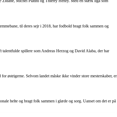
dine Zidane, Michel Platini og Thierry Henry. Med en stærk liga som
hjemmebane, til deres sejr i 2018, har fodbold bragt folk sammen og
aft talentfulde spillere som Andreas Herzog og David Alaba, der har
hed for østrigerne. Selvom landet måske ikke vinder store mesterskaber, er
tionale helte og bragt folk sammen i glæde og sorg. Uanset om det er på