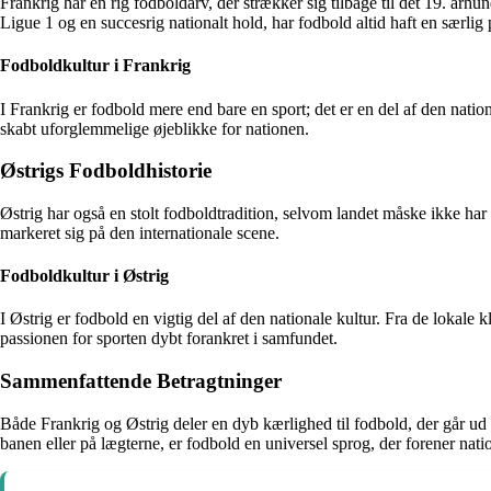
Frankrig har en rig fodboldarv, der strækker sig tilbage til det 19. år
Ligue 1 og en succesrig nationalt hold, har fodbold altid haft en særlig
Fodboldkultur i Frankrig
I Frankrig er fodbold mere end bare en sport; det er en del af den nati
skabt uforglemmelige øjeblikke for nationen.
Østrigs Fodboldhistorie
Østrig har også en stolt fodboldtradition, selvom landet måske ikke ha
markeret sig på den internationale scene.
Fodboldkultur i Østrig
I Østrig er fodbold en vigtig del af den nationale kultur. Fra de lokale 
passionen for sporten dybt forankret i samfundet.
Sammenfattende Betragtninger
Både Frankrig og Østrig deler en dyb kærlighed til fodbold, der går ud 
banen eller på lægterne, er fodbold en universel sprog, der forener natio