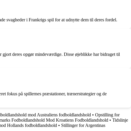
nde svagheder i Frankrigs spil for at udnytte dem til deres fordel.
 gjort deres opgør mindeværdige. Disse øjeblikke har bidraget til
et fokus på spillernes præstationer, trænerstrategier og de
fodboldlandshold mod Australiens fodboldlandshold
•
Opstilling for
arks Fodboldlandshold Mod Kroatiens Fodboldlandshold
•
Tidslinje
 mod Hollands fodboldlandshold
•
Stillinger for Argentinas