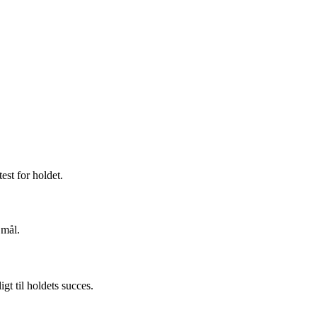
est for holdet.
 mål.
t til holdets succes.