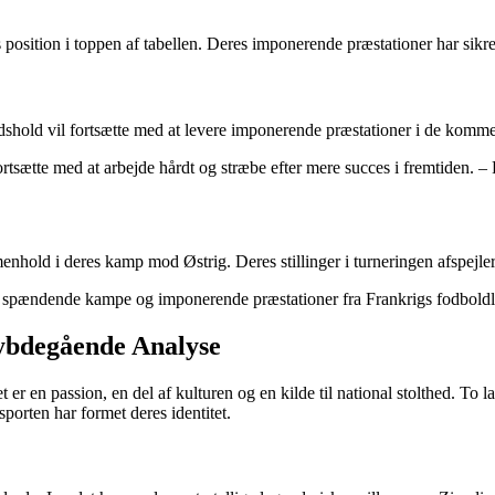
osition i toppen af tabellen. Deres imponerende præstationer har sikret
ndshold vil fortsætte med at levere imponerende præstationer i de kom
ortsætte med at arbejde hårdt og stræbe efter mere succes i fremtiden. –
old i deres kamp mod Østrig. Deres stillinger i turneringen afspejler 
m til spændende kampe og imponerende præstationer fra Frankrigs fodbold
Dybdegående Analyse
r en passion, en del af kulturen og en kilde til national stolthed. To l
porten har formet deres identitet.