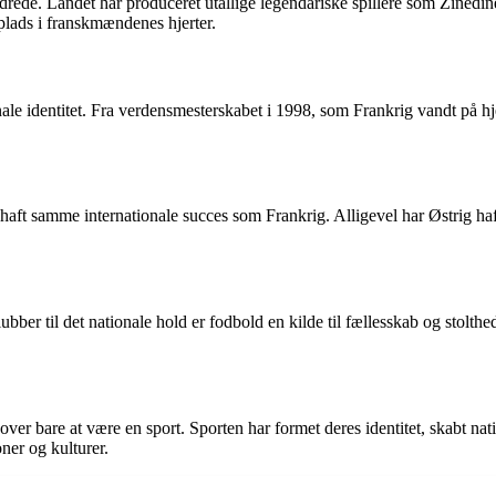
hundrede. Landet har produceret utallige legendariske spillere som Zine
 plads i franskmændenes hjerter.
onale identitet. Fra verdensmesterskabet i 1998, som Frankrig vandt på 
r haft samme internationale succes som Frankrig. Alligevel har Østrig h
klubber til det nationale hold er fodbold en kilde til fællesskab og stolt
over bare at være en sport. Sporten har formet deres identitet, skabt na
ner og kulturer.