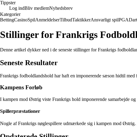
Tippster
Log ind
Bliv medlem
Nyhedsbrev
Kategorier
Betting
Casino
Spil
Anmeldelser
Tilbud
Taktikker
Ansvarligt spil
PGA
Dar
Stillinger for Frankrigs Fodbol
Denne artikel dykker ned i de seneste stillinger for Frankrigs fodbold
Seneste Resultater
Frankrigs fodboldlandshold har haft en imponerende sæson hidtil med fl
Kampens Forløb
I kampen mod Østrig viste Frankrigs hold imponerende samarbejde og 
Spillerpræstationer
Nogle af Frankrigs nøglespillere udmærkede sig i kampen mod Østrig. 
Opdaterede Stillinger