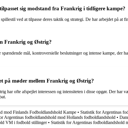
ilpasset sig modstand fra Frankrig i tidligere kampe?
illestil ved at tilpasse deres taktik og strategi. De har arbejdet på at fi
em Frankrig og Østrig?
r spændende mål, kontroversielle beslutninger og intense kampe, der har
et på møder mellem Frankrig og Østrig?
har ofte afspejlet interessen og intensiteten i disse opgør. Der har vær
bat.
d mod Finlands Fodboldlandshold Kampe
•
Statistik for Argentinas 
 for Argentinas fodboldlandshold mod Hollands fodboldlandshold
•
Danm
d VM i fodbold stillinger
•
Statistik for Argentinas fodboldlandshold