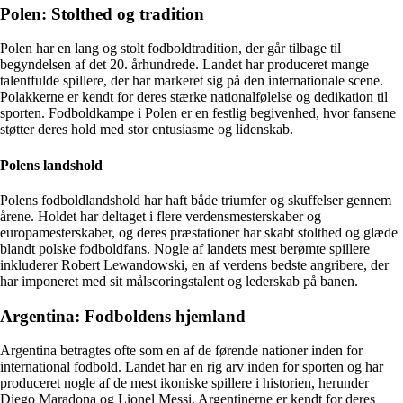
Polen: Stolthed og tradition
Polen har en lang og stolt fodboldtradition, der går tilbage til
begyndelsen af det 20. århundrede. Landet har produceret mange
talentfulde spillere, der har markeret sig på den internationale scene.
Polakkerne er kendt for deres stærke nationalfølelse og dedikation til
sporten. Fodboldkampe i Polen er en festlig begivenhed, hvor fansene
støtter deres hold med stor entusiasme og lidenskab.
Polens landshold
Polens fodboldlandshold har haft både triumfer og skuffelser gennem
årene. Holdet har deltaget i flere verdensmesterskaber og
europamesterskaber, og deres præstationer har skabt stolthed og glæde
blandt polske fodboldfans. Nogle af landets mest berømte spillere
inkluderer Robert Lewandowski, en af verdens bedste angribere, der
har imponeret med sit målscoringstalent og lederskab på banen.
Argentina: Fodboldens hjemland
Argentina betragtes ofte som en af de førende nationer inden for
international fodbold. Landet har en rig arv inden for sporten og har
produceret nogle af de mest ikoniske spillere i historien, herunder
Diego Maradona og Lionel Messi. Argentinerne er kendt for deres