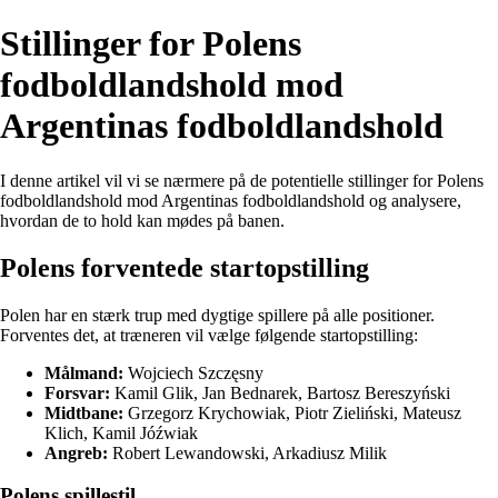
Stillinger for Polens
fodboldlandshold mod
Argentinas fodboldlandshold
I denne artikel vil vi se nærmere på de potentielle stillinger for Polens
fodboldlandshold mod Argentinas fodboldlandshold og analysere,
hvordan de to hold kan mødes på banen.
Polens forventede startopstilling
Polen har en stærk trup med dygtige spillere på alle positioner.
Forventes det, at træneren vil vælge følgende startopstilling:
Målmand:
Wojciech Szczęsny
Forsvar:
Kamil Glik, Jan Bednarek, Bartosz Bereszyński
Midtbane:
Grzegorz Krychowiak, Piotr Zieliński, Mateusz
Klich, Kamil Jóźwiak
Angreb:
Robert Lewandowski, Arkadiusz Milik
Polens spillestil