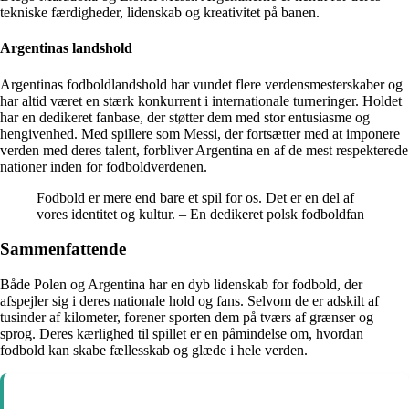
tekniske færdigheder, lidenskab og kreativitet på banen.
Argentinas landshold
Argentinas fodboldlandshold har vundet flere verdensmesterskaber og
har altid været en stærk konkurrent i internationale turneringer. Holdet
har en dedikeret fanbase, der støtter dem med stor entusiasme og
hengivenhed. Med spillere som Messi, der fortsætter med at imponere
verden med deres talent, forbliver Argentina en af de mest respekterede
nationer inden for fodboldverdenen.
Fodbold er mere end bare et spil for os. Det er en del af
vores identitet og kultur. – En dedikeret polsk fodboldfan
Sammenfattende
Både Polen og Argentina har en dyb lidenskab for fodbold, der
afspejler sig i deres nationale hold og fans. Selvom de er adskilt af
tusinder af kilometer, forener sporten dem på tværs af grænser og
sprog. Deres kærlighed til spillet er en påmindelse om, hvordan
fodbold kan skabe fællesskab og glæde i hele verden.