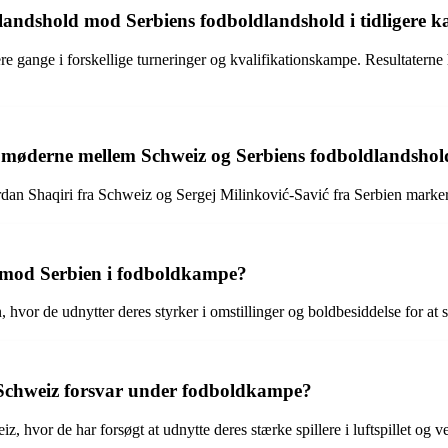
dlandshold mod Serbiens fodboldlandshold i tidligere 
re gange i forskellige turneringer og kvalifikationskampe. Resultater
 i møderne mellem Schweiz og Serbiens fodboldlandsho
dan Shaqiri fra Schweiz og Sergej Milinković-Savić fra Serbien marker
t mod Serbien i fodboldkampe?
, hvor de udnytter deres styrker i omstillinger og boldbesiddelse for at
e Schweiz forsvar under fodboldkampe?
z, hvor de har forsøgt at udnytte deres stærke spillere i luftspillet og