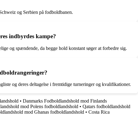
em Schweiz og Serbien på fodboldbanen.
deres indbyrdes kampe?
elige og spændende, da begge hold konstant søger at forbedre sig.
fodboldrangeringer?
ste og deres deltagelse i fremtidige turneringer og kvalifikationer.
dlandshold
•
Danmarks Fodboldlandshold mod Finlands
ldlandshold mod Polens fodboldlandshold
•
Qatars fodboldlandshold
oldlandshold mod Ghanas fodboldlandshold
•
Costa Rica