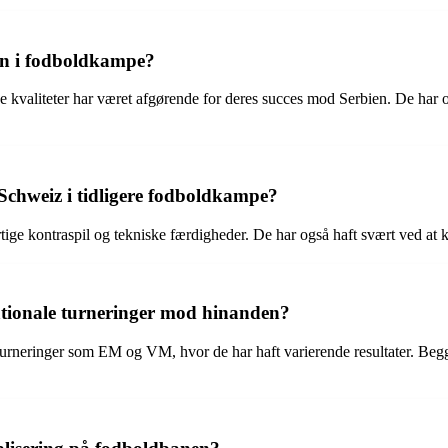
en i fodboldkampe?
e kvaliteter har været afgørende for deres succes mod Serbien. De har o
Schweiz i tidligere fodboldkampe?
tige kontraspil og tekniske færdigheder. De har også haft svært ved at k
nationale turneringer mod hinanden?
 turneringer som EM og VM, hvor de har haft varierende resultater. Be