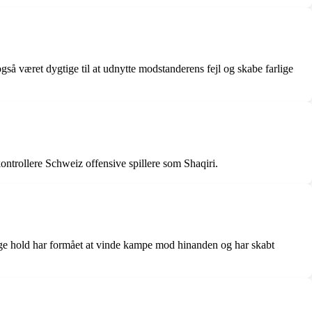
gså været dygtige til at udnytte modstanderens fejl og skabe farlige
ontrollere Schweiz offensive spillere som Shaqiri.
gge hold har formået at vinde kampe mod hinanden og har skabt