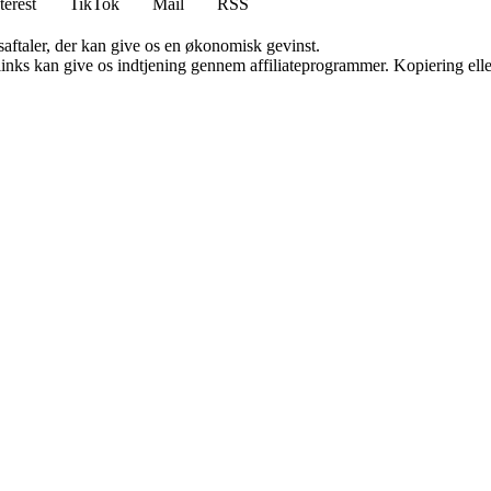
terest
TikTok
Mail
RSS
saftaler, der kan give os en økonomisk gevinst.
 links kan give os indtjening gennem affiliateprogrammer. Kopiering elle