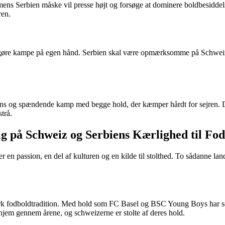
 mens Serbien måske vil presse højt og forsøge at dominere boldbesiddels
ren.
fgøre kampe på egen hånd. Serbien skal være opmærksomme på Schweiz dø
ns og spændende kamp med begge hold, der kæmper hårdt for sejren. Det 
trå.
 på Schweiz og Serbiens Kærlighed til Fo
r en passion, en del af kulturen og en kilde til stolthed. To sådanne l
tærk fodboldtradition. Med hold som FC Basel og BSC Young Boys har sch
hjem gennem årene, og schweizerne er stolte af deres hold.