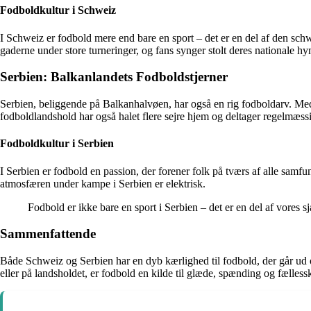
Fodboldkultur i Schweiz
I Schweiz er fodbold mere end bare en sport – det er en del af den schwe
gaderne under store turneringer, og fans synger stolt deres nationale 
Serbien: Balkanlandets Fodboldstjerner
Serbien, beliggende på Balkanhalvøen, har også en rig fodboldarv. M
fodboldlandshold har også halet flere sejre hjem og deltager regelmæssig
Fodboldkultur i Serbien
I Serbien er fodbold en passion, der forener folk på tværs af alle samfun
atmosfæren under kampe i Serbien er elektrisk.
Fodbold er ikke bare en sport i Serbien – det er en del af vores sj
Sammenfattende
Både Schweiz og Serbien har en dyb kærlighed til fodbold, der går ud ov
eller på landsholdet, er fodbold en kilde til glæde, spænding og fælles