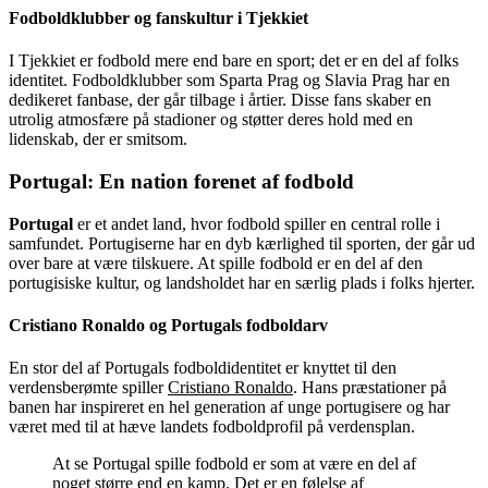
Fodboldklubber og fanskultur i Tjekkiet
I Tjekkiet er fodbold mere end bare en sport; det er en del af folks
identitet. Fodboldklubber som Sparta Prag og Slavia Prag har en
dedikeret fanbase, der går tilbage i årtier. Disse fans skaber en
utrolig atmosfære på stadioner og støtter deres hold med en
lidenskab, der er smitsom.
Portugal: En nation forenet af fodbold
Portugal
er et andet land, hvor fodbold spiller en central rolle i
samfundet. Portugiserne har en dyb kærlighed til sporten, der går ud
over bare at være tilskuere. At spille fodbold er en del af den
portugisiske kultur, og landsholdet har en særlig plads i folks hjerter.
Cristiano Ronaldo og Portugals fodboldarv
En stor del af Portugals fodboldidentitet er knyttet til den
verdensberømte spiller
Cristiano Ronaldo
. Hans præstationer på
banen har inspireret en hel generation af unge portugisere og har
været med til at hæve landets fodboldprofil på verdensplan.
At se Portugal spille fodbold er som at være en del af
noget større end en kamp. Det er en følelse af