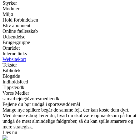
Styrker
Moduler
Miljø
Hold forbindelsen
Bliv abonnent
Online fællesskab
Udsendelse
Brugergruppe
Området
Interne links
Websitekort
Tekster
Bibliotek
Blogside
Indholdsfeed
Tippster.dk
Vores Medier
samarbejde@voresmedier.dk
Fejlene du bør undgå i sportsvæddemål
Mange nye spillere begår de samme fejl, der kan koste dem dyrt.
Med denne e-bog lærer du, hvad du skal være opmærksom på for at
undgå de mest almindelige faldgruber, så du kan spille smartere og
mere strategisk.
Læs nu