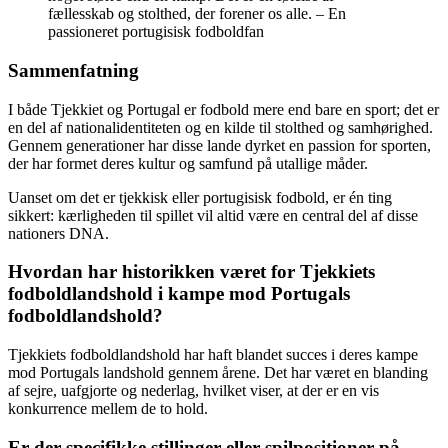
fællesskab og stolthed, der forener os alle. – En
passioneret portugisisk fodboldfan
Sammenfatning
I både Tjekkiet og Portugal er fodbold mere end bare en sport; det er
en del af nationalidentiteten og en kilde til stolthed og samhørighed.
Gennem generationer har disse lande dyrket en passion for sporten,
der har formet deres kultur og samfund på utallige måder.
Uanset om det er tjekkisk eller portugisisk fodbold, er én ting
sikkert: kærligheden til spillet vil altid være en central del af disse
nationers DNA.
Hvordan har historikken været for Tjekkiets
fodboldlandshold i kampe mod Portugals
fodboldlandshold?
Tjekkiets fodboldlandshold har haft blandet succes i deres kampe
mod Portugals landshold gennem årene. Det har været en blanding
af sejre, uafgjorte og nederlag, hvilket viser, at der er en vis
konkurrence mellem de to hold.
Er der specifikke stillinger eller spilpositioner på