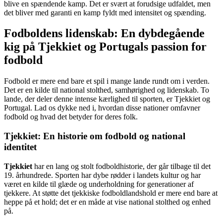
blive en spændende kamp. Det er svært at forudsige udfaldet, men
det bliver med garanti en kamp fyldt med intensitet og spænding.
Fodboldens lidenskab: En dybdegående
kig på Tjekkiet og Portugals passion for
fodbold
Fodbold er mere end bare et spil i mange lande rundt om i verden.
Det er en kilde til national stolthed, samhørighed og lidenskab. To
lande, der deler denne intense kærlighed til sporten, er Tjekkiet og
Portugal. Lad os dykke ned i, hvordan disse nationer omfavner
fodbold og hvad det betyder for deres folk.
Tjekkiet: En historie om fodbold og national
identitet
Tjekkiet
har en lang og stolt fodboldhistorie, der går tilbage til det
19. århundrede. Sporten har dybe rødder i landets kultur og har
været en kilde til glæde og underholdning for generationer af
tjekkere. At støtte det tjekkiske fodboldlandshold er mere end bare at
heppe på et hold; det er en måde at vise national stolthed og enhed
på.