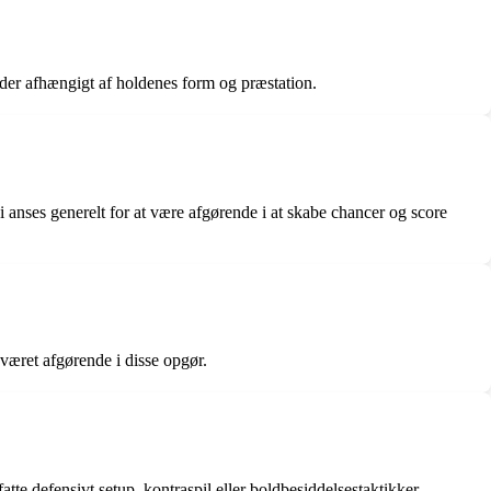
møder afhængigt af holdenes form og præstation.
anses generelt for at være afgørende i at skabe chancer og score
 været afgørende i disse opgør.
tte defensivt setup, kontraspil eller boldbesiddelsestaktikker.