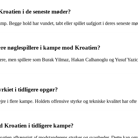
Kroatien i de seneste møder?
mp. Begge hold har vundet, tabt eller spillet uafgjort i deres seneste 
være nøglespillere i kampe mod Kroatien?
ere, men spillere som Burak Yilmaz, Hakan Calhanoglu og Yusuf Yazici 
kiet i tidligere opgør?
jre i flere kampe. Holdets offensive styrke og tekniske kvalitet har ofte
d Kroatien i tidligere kampe?
Kroatien afhængigt af modstanderens styrker og svagheder. Dette kan omfa