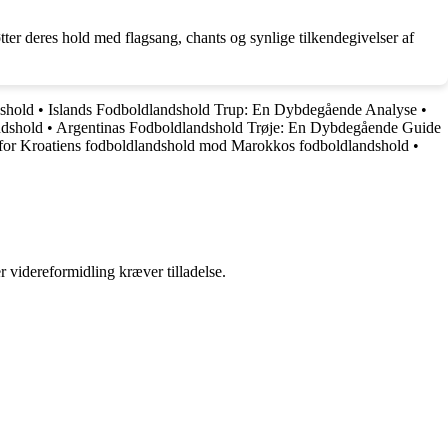
er deres hold med flagsang, chants og synlige tilkendegivelser af
dshold
•
Islands Fodboldlandshold Trup: En Dybdegående Analyse
•
ndshold
•
Argentinas Fodboldlandshold Trøje: En Dybdegående Guide
k for Kroatiens fodboldlandshold mod Marokkos fodboldlandshold
•
r videreformidling kræver tilladelse.