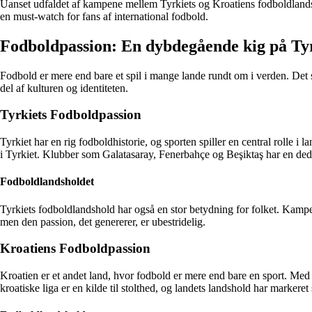
Uanset udfaldet af kampene mellem Tyrkiets og Kroatiens fodboldlandsh
en must-watch for fans af international fodbold.
Fodboldpassion: En dybdegående kig på Tyr
Fodbold er mere end bare et spil i mange lande rundt om i verden. Det s
del af kulturen og identiteten.
Tyrkiets Fodboldpassion
Tyrkiet har en rig fodboldhistorie, og sporten spiller en central rolle i 
i Tyrkiet. Klubber som Galatasaray, Fenerbahçe og Beşiktaş har en dedi
Fodboldlandsholdet
Tyrkiets fodboldlandshold har også en stor betydning for folket. Kampe
men den passion, det genererer, er ubestridelig.
Kroatiens Fodboldpassion
Kroatien er et andet land, hvor fodbold er mere end bare en sport. Med 
kroatiske liga er en kilde til stolthed, og landets landshold har markeret