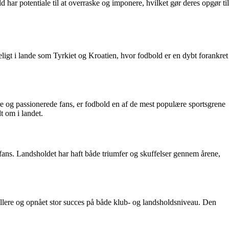
r potentiale til at overraske og imponere, hvilket gør deres opgør til
eligt i lande som Tyrkiet og Kroatien, hvor fodbold er en dybt forankret
illere og passionerede fans, er fodbold en af de mest populære sportsgrene
t om i landet.
fans. Landsholdet har haft både triumfer og skuffelser gennem årene,
pillere og opnået stor succes på både klub- og landsholdsniveau. Den