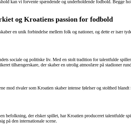
old kan vi forvente spændende og underholdende fodbold. Begge hold ha
kiet og Kroatiens passion for fodbold
kaber en unik forbindelse mellem folk og nationer, og dette er især tyd
landets sociale og politiske liv. Med en stolt tradition for talentfulde sp
keret tilhængerskare, der skaber en utrolig atmosfære på stadioner rund
ne mod rivaler som Kroatien skaber intense følelser og stolthed blandt 
en befolkning, der elsker spillet, har Kroatien produceret talentfulde s
 sig på den internationale scene.