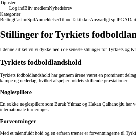
Tippster
Log ind
Bliv medlem
Nyhedsbrev
Kategorier
Betting
Casino
Spil
Anmeldelser
Tilbud
Taktikker
Ansvarligt spil
PGA
Dar
Stillinger for Tyrkiets fodbold
I denne artikel vil vi dykke ned i de seneste stillinger for Tyrkiets og
Tyrkiets fodboldlandshold
Tyrkiets fodboldlandshold har gennem årene været en prominent deltager i
kampe og nederlag, hvilket afspejler holdets skiftende præstationer.
Nøglespillere
En række nøglespillere som Burak Yılmaz og Hakan Çalhanoğlu har været
internationale turneringer.
Forventninger
Med et talentfuldt hold og en erfaren træner er forventningerne til Tyr