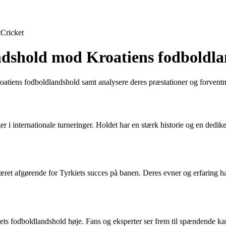
t
Cricket
landshold mod Kroatiens fodboldl
 Kroatiens fodboldlandshold samt analysere deres præstationer og forventn
 internationale turneringer. Holdet har en stærk historie og en dedikere
 afgørende for Tyrkiets succes på banen. Deres evner og erfaring har 
kiets fodboldlandshold høje. Fans og eksperter ser frem til spændende k