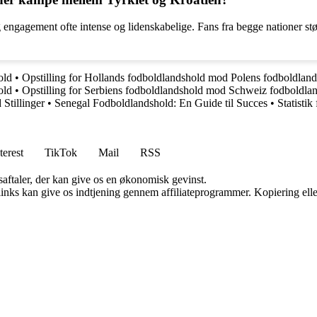
gagement ofte intense og lidenskabelige. Fans fra begge nationer støtt
old
•
Opstilling for Hollands fodboldlandshold mod Polens fodboldlan
old
•
Opstilling for Serbiens fodboldlandshold mod Schweiz fodboldla
Stillinger
•
Senegal Fodboldlandshold: En Guide til Succes
•
Statisti
terest
TikTok
Mail
RSS
saftaler, der kan give os en økonomisk gevinst.
 links kan give os indtjening gennem affiliateprogrammer. Kopiering elle