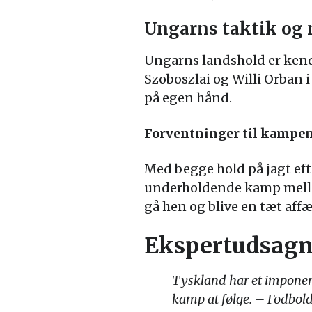
Ungarns taktik og 
Ungarns landshold er kend
Szoboszlai og Willi Orban 
på egen hånd.
Forventninger til kampe
Med begge hold på jagt eft
underholdende kamp mellem
gå hen og blive en tæt affæ
Ekspertudsag
Tyskland har et imponer
kamp at følge. – Fodbold