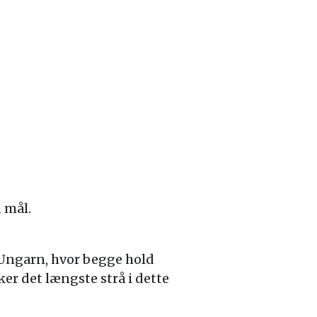
 mål.
ngarn, hvor begge hold
ker det længste strå i dette