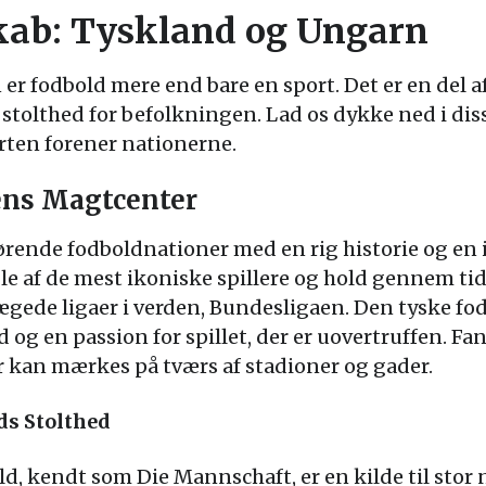
kab: Tyskland og Ungarn
r fodbold mere end bare en sport. Det er en del af
l stolthed for befolkningen. Lad os dykke ned i dis
rten forener nationerne.
ens Magtcenter
førende fodboldnationer med en rig historie og en
e af de mest ikoniske spillere og hold gennem tid
gede ligaer i verden, Bundesligaen. Den tyske fod
d og en passion for spillet, der er uovertruffen. Fa
r kan mærkes på tværs af stadioner og gader.
ds Stolthed
, kendt som Die Mannschaft, er en kilde til stor 