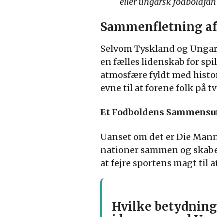
eller ungarsk fodboldfan
Sammenfletning af
Selvom Tyskland og Ungarn
en fælles lidenskab for sp
atmosfære fyldt med histori
evne til at forene folk på 
Et Fodboldens Sammensu
Uanset om det er Die Mann
nationer sammen og skaber
at fejre sportens magt til a
Hvilke betydning