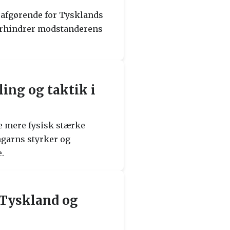
 afgørende for Tysklands
orhindrer modstanderens
ing og taktik i
e mere fysisk stærke
ngarns styrker og
.
 Tyskland og