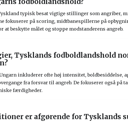
arns fodboldlandshold?
skland typisk besat vigtige stillinger som angriber, m
ne fokuserer på scoring, midtbanespillerne på opbygnin
or at beskytte målet og stoppe modstanderens angreb.
gier, Tysklands fodboldlandshold no
n?
ngarn inkluderer ofte høj intensitet, boldbesiddelse, a
ergange fra forsvar til angreb. De fokuserer også på t
kniske færdigheder.
itioner er afgørende for Tysklands 