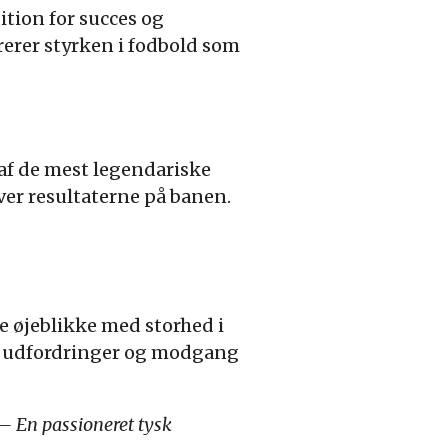
tion for succes og
trerer styrken i fodbold som
af de mest legendariske
over resultaterne på banen.
 øjeblikke med storhed i
ds udfordringer og modgang
. – En passioneret tysk