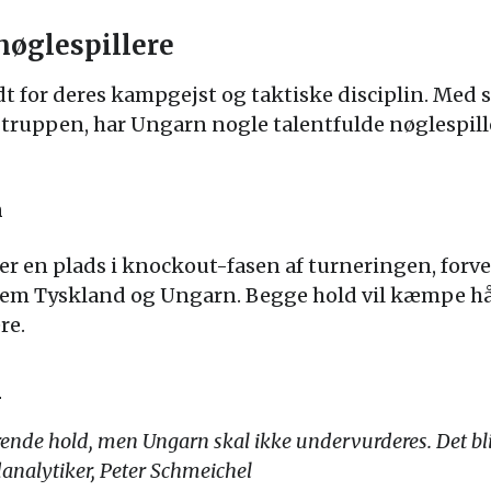
nøglespillere
t for deres kampgejst og taktiske disciplin. Med 
i truppen, har Ungarn nogle talentfulde nøglespil
n
er en plads i knockout-fasen af turneringen, forv
 Tyskland og Ungarn. Begge hold vil kæmpe hård
re.
n
ende hold, men Ungarn skal ikke undervurderes. Det b
analytiker, Peter Schmeichel