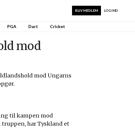
BLIV MEDLEM
LOG IND
PGA
Dart
Cricket
hold mod
odboldlandshold mod Ungarns
opgør.
ling til kampen mod
 truppen, har Tyskland et