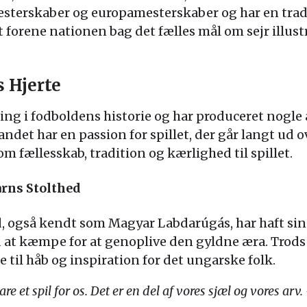
esterskaber og europamesterskaber og har en tradi
at forene nationen bag det fælles mål om sejr illus
 Hjerte
ng i fodboldens historie og har produceret nogle 
ndet har en passion for spillet, der går langt ud 
 fællesskab, tradition og kærlighed til spillet.
rns Stolthed
 også kendt som Magyar Labdarúgás, har haft sine
d at kæmpe for at genoplive den gyldne æra. Tro
e til håb og inspiration for det ungarske folk.
e et spil for os. Det er en del af vores sjæl og vores arv