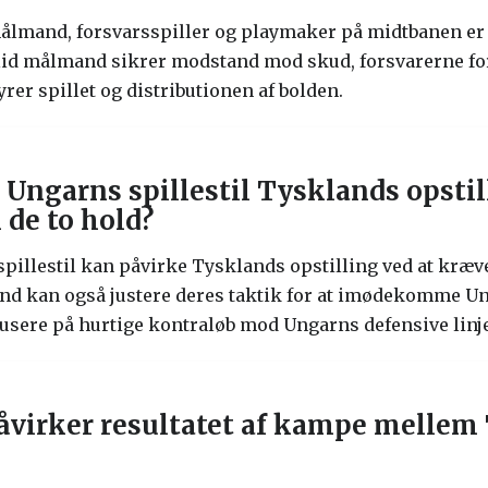
ålmand, forsvarsspiller og playmaker på midtbanen er
lid målmand sikrer modstand mod skud, forsvarerne f
rer spillet og distributionen af bolden.
Ungarns spillestil Tysklands opstill
de to hold?
pillestil kan påvirke Tysklands opstilling ved at kræv
land kan også justere deres taktik for at imødekomme U
okusere på hurtige kontraløb mod Ungarns defensive linje
påvirker resultatet af kampe mellem