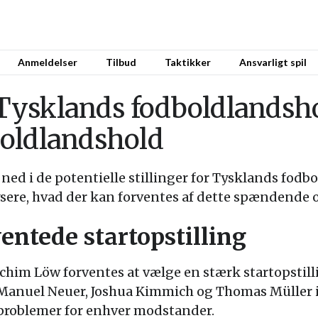
Anmeldelser
Tilbud
Taktikker
Ansvarligt spil
r Tysklands fodboldlands
oldlandshold
ke ned i de potentielle stillinger for Tysklands f
sere, hvad der kan forventes af dette spændende 
entede startopstilling
chim Löw forventes at vælge en stærk startopstil
Manuel Neuer, Joshua Kimmich og Thomas Müller i
 problemer for enhver modstander.