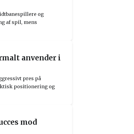
idtbanespillere og
g af spil, mens
rmalt anvender i
ggressivt pres på
aktisk positionering og
succes mod