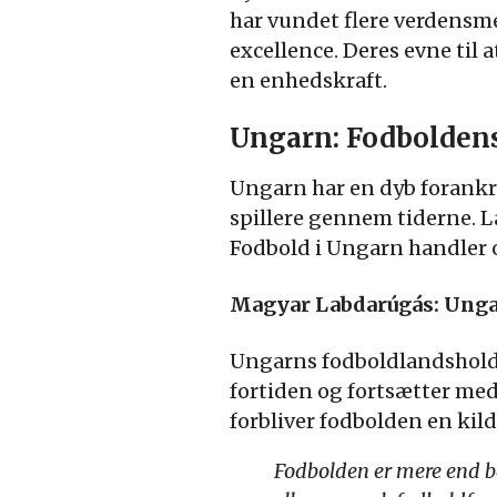
har vundet flere verdensm
excellence. Deres evne til 
en enhedskraft.
Ungarn: Fodboldens
Ungarn har en dyb forankri
spillere gennem tiderne. La
Fodbold i Ungarn handler om
Magyar Labdarúgás: Unga
Ungarns fodboldlandshold,
fortiden og fortsætter me
forbliver fodbolden en kild
Fodbolden er mere end bar