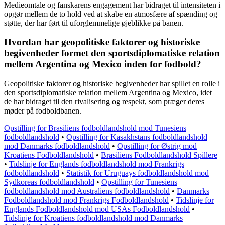
Medieomtale og fanskarens engagement har bidraget til intensiteten i
opgør mellem de to hold ved at skabe en atmosfære af spænding og
støtte, der har ført til uforglemmelige øjeblikke på banen.
Hvordan har geopolitiske faktorer og historiske
begivenheder formet den sportsdiplomatiske relation
mellem Argentina og Mexico inden for fodbold?
Geopolitiske faktorer og historiske begivenheder har spillet en rolle i
den sportsdiplomatiske relation mellem Argentina og Mexico, idet
de har bidraget til den rivalisering og respekt, som præger deres
møder på fodboldbanen.
Opstilling for Brasiliens fodboldlandshold mod Tunesiens
fodboldlandshold
•
Opstilling for Kasakhstans fodboldlandshold
mod Danmarks fodboldlandshold
•
Opstilling for Østrig mod
Kroatiens Fodboldlandshold
•
Brasiliens Fodboldlandshold Spillere
•
Tidslinje for Englands fodboldlandshold mod Frankrigs
fodboldlandshold
•
Statistik for Uruguays fodboldlandshold mod
Sydkoreas fodboldlandshold
•
Opstilling for Tunesiens
fodboldlandshold mod Australiens fodboldlandshold
•
Danmarks
Fodboldlandshold mod Frankrigs Fodboldlandshold
•
Tidslinje for
Englands Fodboldlandshold mod USAs Fodboldlandshold
•
Tidslinje for Kroatiens fodboldlandshold mod Danmarks