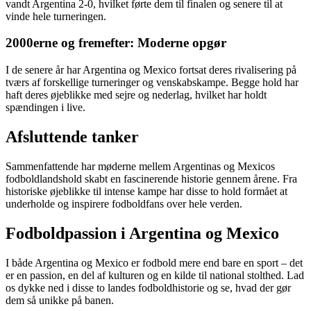
vandt Argentina 2-0, hvilket førte dem til finalen og senere til at
vinde hele turneringen.
2000erne og fremefter: Moderne opgør
I de senere år har Argentina og Mexico fortsat deres rivalisering på
tværs af forskellige turneringer og venskabskampe. Begge hold har
haft deres øjeblikke med sejre og nederlag, hvilket har holdt
spændingen i live.
Afsluttende tanker
Sammenfattende har møderne mellem Argentinas og Mexicos
fodboldlandshold skabt en fascinerende historie gennem årene. Fra
historiske øjeblikke til intense kampe har disse to hold formået at
underholde og inspirere fodboldfans over hele verden.
Fodboldpassion i Argentina og Mexico
I både Argentina og Mexico er fodbold mere end bare en sport – det
er en passion, en del af kulturen og en kilde til national stolthed. Lad
os dykke ned i disse to landes fodboldhistorie og se, hvad der gør
dem så unikke på banen.