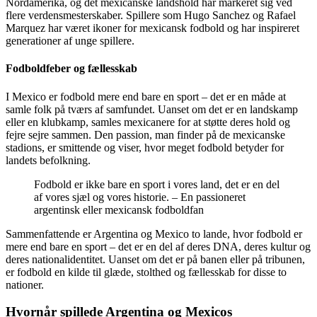
Nordamerika, og det mexicanske landshold har markeret sig ved
flere verdensmesterskaber. Spillere som Hugo Sanchez og Rafael
Marquez har været ikoner for mexicansk fodbold og har inspireret
generationer af unge spillere.
Fodboldfeber og fællesskab
I Mexico er fodbold mere end bare en sport – det er en måde at
samle folk på tværs af samfundet. Uanset om det er en landskamp
eller en klubkamp, samles mexicanere for at støtte deres hold og
fejre sejre sammen. Den passion, man finder på de mexicanske
stadions, er smittende og viser, hvor meget fodbold betyder for
landets befolkning.
Fodbold er ikke bare en sport i vores land, det er en del
af vores sjæl og vores historie. – En passioneret
argentinsk eller mexicansk fodboldfan
Sammenfattende er Argentina og Mexico to lande, hvor fodbold er
mere end bare en sport – det er en del af deres DNA, deres kultur og
deres nationalidentitet. Uanset om det er på banen eller på tribunen,
er fodbold en kilde til glæde, stolthed og fællesskab for disse to
nationer.
Hvornår spillede Argentina og Mexicos