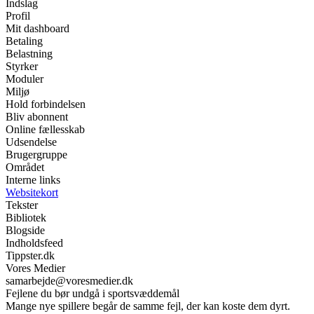
Indslag
Profil
Mit dashboard
Betaling
Belastning
Styrker
Moduler
Miljø
Hold forbindelsen
Bliv abonnent
Online fællesskab
Udsendelse
Brugergruppe
Området
Interne links
Websitekort
Tekster
Bibliotek
Blogside
Indholdsfeed
Tippster.dk
Vores Medier
samarbejde@voresmedier.dk
Fejlene du bør undgå i sportsvæddemål
Mange nye spillere begår de samme fejl, der kan koste dem dyrt.