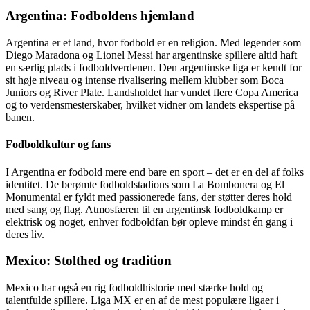
Argentina: Fodboldens hjemland
Argentina er et land, hvor fodbold er en religion. Med legender som
Diego Maradona og Lionel Messi har argentinske spillere altid haft
en særlig plads i fodboldverdenen. Den argentinske liga er kendt for
sit høje niveau og intense rivalisering mellem klubber som Boca
Juniors og River Plate. Landsholdet har vundet flere Copa America
og to verdensmesterskaber, hvilket vidner om landets ekspertise på
banen.
Fodboldkultur og fans
I Argentina er fodbold mere end bare en sport – det er en del af folks
identitet. De berømte fodboldstadions som La Bombonera og El
Monumental er fyldt med passionerede fans, der støtter deres hold
med sang og flag. Atmosfæren til en argentinsk fodboldkamp er
elektrisk og noget, enhver fodboldfan bør opleve mindst én gang i
deres liv.
Mexico: Stolthed og tradition
Mexico har også en rig fodboldhistorie med stærke hold og
talentfulde spillere. Liga MX er en af de mest populære ligaer i