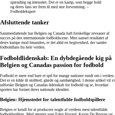
spænding og intensitet. Det er en kamp, som begge hold
og deres fans ser frem til med stor forventning. –
Fodboldekspert
Afsluttende tanker
Sammenfattende har Belgien og Canada haft forskellige niveauer af
succes på den internationale fodboldscene. Men uanset resultatet af
deres kampe mod hinanden, er det altid en begivenhed, der samler
fodboldfans fra hele verden.
Fodboldlidenskab: En dybdegående kig på
Belgien og Canadas passion for fodbold
Fodbold er mere end bare et spil for mange nationer rundt om i verden.
Det er en kilde til stolthed, glæde og samhørighed. I denne artikel vil vi
udforske Belgien og Canadas lidenskab for fodbold og se, hvordan
sporten har formet deres nationale identitet.
Belgien: Hjemstedet for talentfulde fodboldspillere
Belgien er kendt for at producere nogle af verdens mest talentfulde
fodboldspillere. Med stjerner som Eden Hazard, Kevin De Bruyne og