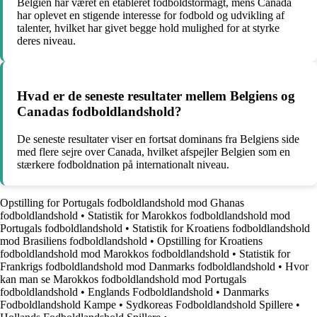
Belgien har været en etableret fodboldstormagt, mens Canada
har oplevet en stigende interesse for fodbold og udvikling af
talenter, hvilket har givet begge hold mulighed for at styrke
deres niveau.
Hvad er de seneste resultater mellem Belgiens og
Canadas fodboldlandshold?
De seneste resultater viser en fortsat dominans fra Belgiens side
med flere sejre over Canada, hvilket afspejler Belgien som en
stærkere fodboldnation på internationalt niveau.
Opstilling for Portugals fodboldlandshold mod Ghanas
fodboldlandshold
•
Statistik for Marokkos fodboldlandshold mod
Portugals fodboldlandshold
•
Statistik for Kroatiens fodboldlandshold
mod Brasiliens fodboldlandshold
•
Opstilling for Kroatiens
fodboldlandshold mod Marokkos fodboldlandshold
•
Statistik for
Frankrigs fodboldlandshold mod Danmarks fodboldlandshold
•
Hvor
kan man se Marokkos fodboldlandshold mod Portugals
fodboldlandshold
•
Englands Fodboldlandshold
•
Danmarks
Fodboldlandshold Kampe
•
Sydkoreas Fodboldlandshold Spillere
•