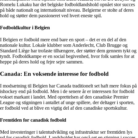
Romelu Lukaku har det belgiske fodboldlandshold opnået stor succes
på både nationalt og internationalt niveau. Belgierne er stolte af deres
hold og støtter dem passioneret ved hvert eneste spil.
Fodboldkultur i Belgien
I Belgien er fodbold mere end bare en sport – det er en del af den
nationale kultur. Lokale klubber som Anderlecht, Club Brugge og
Standard Liège har trofaste tilhængere, der støtter dem gennem tykt og
tyndt. Fodboldkampe er en social begivenhed, hvor folk samles for at
heppe på deres hold og fejre sejre sammen.
Canada: En voksende interesse for fodbold
I modsætning til Belgien har Canada traditionelt set haft mere fokus på
ishockey end på fodbold. Men i de senere år er interessen for fodbold
vokset markant i landet. Med oprettelsen af den canadiske Premier
League og stigningen i antallet af unge spillere, der deltager i sporten,
er fodbold ved at blive en vigtig del af den canadiske sportskultur.
Fremtiden for canadisk fodbold
Med investeringer i talentudvikling og infrastruktur ser fremtiden lys
ud for canadisk fodbold. Landsholdet har også set en stigning i succes