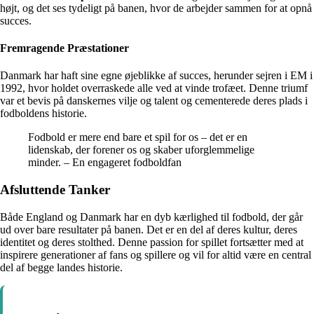
højt, og det ses tydeligt på banen, hvor de arbejder sammen for at opnå
succes.
Fremragende Præstationer
Danmark har haft sine egne øjeblikke af succes, herunder sejren i EM i
1992, hvor holdet overraskede alle ved at vinde trofæet. Denne triumf
var et bevis på danskernes vilje og talent og cementerede deres plads i
fodboldens historie.
Fodbold er mere end bare et spil for os – det er en
lidenskab, der forener os og skaber uforglemmelige
minder. – En engageret fodboldfan
Afsluttende Tanker
Både England og Danmark har en dyb kærlighed til fodbold, der går
ud over bare resultater på banen. Det er en del af deres kultur, deres
identitet og deres stolthed. Denne passion for spillet fortsætter med at
inspirere generationer af fans og spillere og vil for altid være en central
del af begge landes historie.