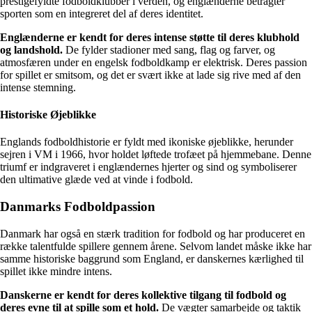
prestigefyldte fodboldklubber i verden, og englænderne betragter
sporten som en integreret del af deres identitet.
Englænderne er kendt for deres intense støtte til deres klubhold
og landshold.
De fylder stadioner med sang, flag og farver, og
atmosfæren under en engelsk fodboldkamp er elektrisk. Deres passion
for spillet er smitsom, og det er svært ikke at lade sig rive med af den
intense stemning.
Historiske Øjeblikke
Englands fodboldhistorie er fyldt med ikoniske øjeblikke, herunder
sejren i VM i 1966, hvor holdet løftede trofæet på hjemmebane. Denne
triumf er indgraveret i englændernes hjerter og sind og symboliserer
den ultimative glæde ved at vinde i fodbold.
Danmarks Fodboldpassion
Danmark har også en stærk tradition for fodbold og har produceret en
række talentfulde spillere gennem årene. Selvom landet måske ikke har
samme historiske baggrund som England, er danskernes kærlighed til
spillet ikke mindre intens.
Danskerne er kendt for deres kollektive tilgang til fodbold og
deres evne til at spille som et hold.
De vægter samarbejde og taktik