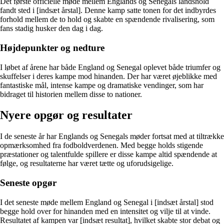
Det første officielle møde mellem Englands og Senegals landshold
fandt sted i [indsæt årstal]. Denne kamp satte tonen for det indbyrdes
forhold mellem de to hold og skabte en spændende rivalisering, som
fans stadig husker den dag i dag.
Højdepunkter og nedture
I løbet af årene har både England og Senegal oplevet både triumfer og
skuffelser i deres kampe mod hinanden. Der har været øjeblikke med
fantastiske mål, intense kampe og dramatiske vendinger, som har
bidraget til historien mellem disse to nationer.
Nyere opgør og resultater
I de seneste år har Englands og Senegals møder fortsat med at tiltrække
opmærksomhed fra fodboldverdenen. Med begge holds stigende
præstationer og talentfulde spillere er disse kampe altid spændende at
følge, og resultaterne har været tætte og uforudsigelige.
Seneste opgør
I det seneste møde mellem England og Senegal i [indsæt årstal] stod
begge hold over for hinanden med en intensitet og vilje til at vinde.
Resultatet af kampen var [indsæt resultat], hvilket skabte stor debat og