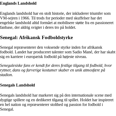
Englands Landshold
Englands landshold har en stolt historie, der inkluderer triumfer som
VM-sejren i 1966. Til trods for perioder med skuffelser har det
engelske landshold altid formået at mobilisere støtte fra en passioneret
fanbase, der aldrig svigter i deres tro på holdet.
Senegal: Afrikansk Fodboldstyrke
Senegal repræsenterer den voksende styrke inden for afrikansk
fodbold. Landet har produceret talenter som Sadio Mané, der har skabt
sig en karriere i europæisk fodbold på højeste niveau.
Senegalesiske fans er kendt for deres festlige tilgang til fodbold, hvor
rytmer, dans og farverige kostumer skaber en unik atmosfære på
stadion.
Senegals Landshold
Senegals landshold har markeret sig på den internationale scene med
dygtige spillere og en dedikeret tilgang til spillet. Holdet har inspireret
en hel nation og repræsenterer stolthed og passion for fodbold i
Senegal.