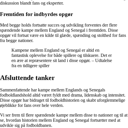
diskussion blandt fans og eksperter.
Fremtiden for indbyrdes opgør
Med begge holds fortsatte succes og udvikling forventes der flere
spændende kampe mellem England og Senegal i fremtiden. Disse
opgør vil fortsat være en kilde til glæde, spænding og stolthed for fans
fra begge nationer.
Kampene mellem England og Senegal er altid en
fantastisk oplevelse for både spillere og tilskuere. Det er
en ære at repræsentere sit land i disse opgør. – Udtalelse
fra en tidligere spiller
Afsluttende tanker
Sammenfattende har kampe mellem Englands og Senegals
fodboldlandshold altid været fyldt med drama, lidenskab og intensitet.
Disse opgør har bidraget til fodboldhistorien og skabt uforglemmelige
øjeblikke for fans over hele verden.
Vi ser frem til flere spændende kampe mellem disse to nationer og til at
se, hvordan historien mellem England og Senegal fortsætter med at
udvikle sig på fodboldbanen.