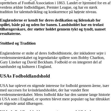
oprettelsen af Football Association i 1863. Landet er hjemsted for en af
verdens ældste fodboldligaer, Premier League, og har en stærk
tradition for talentudvikling og konkurrence på højeste niveau.
Englænderne er kendt for deres dedikation og lidenskab for
spillet, både på og uden for banen. Landsholdet har en trofast
tilhængerskare, der støtter holdet gennem tykt og tyndt, uanset
resultaterne.
Stolthed og Tradition
Englænderne er stolte af deres fodboldhistorie, der inkluderer sejre i
verdensmesterskabet og legendariske spillere som Bobby Charlton,
Gary Lineker og David Beckham. Fodbold er en integreret del af
samfundet og kulturen i England.
USAs Fodboldlandshold
USA har oplevet en stigende interesse for fodbold gennem årene, især
med succesen for kvindelandsholdet, der har vundet flere
verdensmesterskaber. Mens fodbold ikke har den samme lange historie
i USA som i England, er sporten blevet mere populær og har tiltrukket
et stigende antal tilhængere.