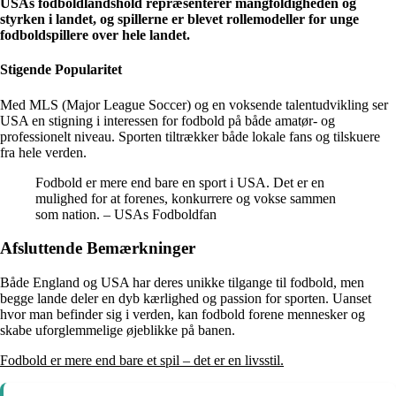
USAs fodboldlandshold repræsenterer mangfoldigheden og
styrken i landet, og spillerne er blevet rollemodeller for unge
fodboldspillere over hele landet.
Stigende Popularitet
Med MLS (Major League Soccer) og en voksende talentudvikling ser
USA en stigning i interessen for fodbold på både amatør- og
professionelt niveau. Sporten tiltrækker både lokale fans og tilskuere
fra hele verden.
Fodbold er mere end bare en sport i USA. Det er en
mulighed for at forenes, konkurrere og vokse sammen
som nation. – USAs Fodboldfan
Afsluttende Bemærkninger
Både England og USA har deres unikke tilgange til fodbold, men
begge lande deler en dyb kærlighed og passion for sporten. Uanset
hvor man befinder sig i verden, kan fodbold forene mennesker og
skabe uforglemmelige øjeblikke på banen.
Fodbold er mere end bare et spil – det er en livsstil.