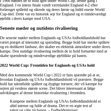
I 1966 mødtes de to hold igen under World Cup, denne gang i
England. I en intens finale vandt værtslandet England 4-2 efter
forlænget spilletid og sikrede sig deres første og hidtil eneste World
Cup-titel. Dette var en historisk sejr for England og et mindeværdigt
øjeblik i deres kampe mod USA.
Seneste møder og nutidens rivalisering
De seneste møder mellem Englands og USAs fodboldlandshold har
været præget af intensitet og spænding. Begge hold har stærke spillere
og en dedikeret fanbase, der skaber en elektrisk atmosfære under deres
kampe. Den nutidige rivalisering mellem de to hold fortsætter med at
skabe spændende og mindeværdige øjeblikke på banen.
2022 World Cup: Fremtiden for Englands og USAs hold
Med den kommende World Cup i 2022 er fans spændte på at se,
hvordan Englands og USAs fodboldlandshold vil præstere. Begge
hold har talentfulde spillere og dygtige trænere, der vil kæmpe for
sejren på verdens største scene. Det bliver interessant at følge
udviklingen af denne historiske rivalisering i fremtiden.
Kampene mellem Englands og USAs fodboldlandshold er
altid intense og fulde af drama. Det er en ægte test af
talent og vilje på banen. – Fodboldentusiast