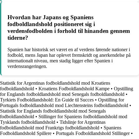
Hvordan har Japans og Spaniens
fodboldlandshold positioneret sig i
verdensfodbolden i forhold til hinanden gennem
tiderne?
Spanien har historisk set været en af verdens førende nationer i
fodbold, mens Japan har oplevet fremskridt og anerkendelse på
internationalt niveau, men stadig ligger efter Spanien i
verdensrangeringen.
Statistik for Argentinas fodboldlandshold mod Kroatiens
fodboldlandshold
•
Kroatiens Fodboldlandshold Kampe
•
Opstilling
for Englands fodboldlandshold mod Senegals fodboldlandshold
•
Tyrkiets Fodboldlandshold: En Guide til Succes
•
Opstilling for
Portugals fodboldlandshold mod Liechtensteins fodboldlandshold
•
Statistik for Englands fodboldlandshold mod Senegals
fodboldlandshold
•
Stillinger for Spaniens fodboldlandshold mod
Tysklands fodboldlandshold
•
Tidslinje for Argentinas
fodboldlandshold mod Frankrigs fodboldlandshold
•
Spaniens
Fodboldlandshold Spillere
•
Portugals Fodboldlandshold Stillinger
•