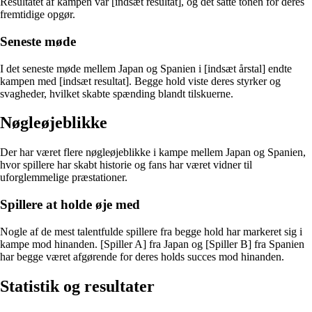
Resultatet af kampen var [indsæt resultat], og det satte tonen for deres
fremtidige opgør.
Seneste møde
I det seneste møde mellem Japan og Spanien i [indsæt årstal] endte
kampen med [indsæt resultat]. Begge hold viste deres styrker og
svagheder, hvilket skabte spænding blandt tilskuerne.
Nøgleøjeblikke
Der har været flere nøgleøjeblikke i kampe mellem Japan og Spanien,
hvor spillere har skabt historie og fans har været vidner til
uforglemmelige præstationer.
Spillere at holde øje med
Nogle af de mest talentfulde spillere fra begge hold har markeret sig i
kampe mod hinanden. [Spiller A] fra Japan og [Spiller B] fra Spanien
har begge været afgørende for deres holds succes mod hinanden.
Statistik og resultater