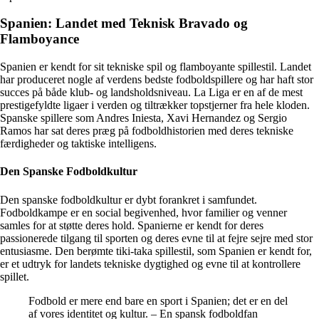
Spanien: Landet med Teknisk Bravado og
Flamboyance
Spanien er kendt for sit tekniske spil og flamboyante spillestil. Landet
har produceret nogle af verdens bedste fodboldspillere og har haft stor
succes på både klub- og landsholdsniveau. La Liga er en af de mest
prestigefyldte ligaer i verden og tiltrækker topstjerner fra hele kloden.
Spanske spillere som Andres Iniesta, Xavi Hernandez og Sergio
Ramos har sat deres præg på fodboldhistorien med deres tekniske
færdigheder og taktiske intelligens.
Den Spanske Fodboldkultur
Den spanske fodboldkultur er dybt forankret i samfundet.
Fodboldkampe er en social begivenhed, hvor familier og venner
samles for at støtte deres hold. Spanierne er kendt for deres
passionerede tilgang til sporten og deres evne til at fejre sejre med stor
entusiasme. Den berømte tiki-taka spillestil, som Spanien er kendt for,
er et udtryk for landets tekniske dygtighed og evne til at kontrollere
spillet.
Fodbold er mere end bare en sport i Spanien; det er en del
af vores identitet og kultur. – En spansk fodboldfan