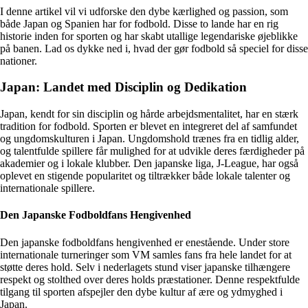
I denne artikel vil vi udforske den dybe kærlighed og passion, som
både Japan og Spanien har for fodbold. Disse to lande har en rig
historie inden for sporten og har skabt utallige legendariske øjeblikke
på banen. Lad os dykke ned i, hvad der gør fodbold så speciel for disse
nationer.
Japan: Landet med Disciplin og Dedikation
Japan, kendt for sin disciplin og hårde arbejdsmentalitet, har en stærk
tradition for fodbold. Sporten er blevet en integreret del af samfundet
og ungdomskulturen i Japan. Ungdomshold trænes fra en tidlig alder,
og talentfulde spillere får mulighed for at udvikle deres færdigheder på
akademier og i lokale klubber. Den japanske liga, J-League, har også
oplevet en stigende popularitet og tiltrækker både lokale talenter og
internationale spillere.
Den Japanske Fodboldfans Hengivenhed
Den japanske fodboldfans hengivenhed er enestående. Under store
internationale turneringer som VM samles fans fra hele landet for at
støtte deres hold. Selv i nederlagets stund viser japanske tilhængere
respekt og stolthed over deres holds præstationer. Denne respektfulde
tilgang til sporten afspejler den dybe kultur af ære og ydmyghed i
Japan.