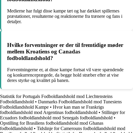
Medierne har fulgt disse kampe tæt og har dækket spillernes
præstationer, resultaterne og reaktionerne fra trænere og fans i
detaljer.
Hvilke forventninger er der til fremtidige møder
mellem Kroatiens og Canadas
fodboldlandshold?
Forventningerne er, at disse kampe fortsat vil være spændende
og konkurrenceprægede, da begge hold stræber efter at vise
deres styrke og kvalitet på banen.
Statistik for Portugals Fodboldlandshold mod Liechtensteins
Fodboldlandshold
•
Danmarks Fodboldlandshold mod Tunesiens
Fodboldlandshold Kampe
•
Hvor kan man se Frankrigs
fodboldlandshold mod Argentinas fodboldlandshold
•
Stillinger for
Ecuadors fodboldlandshold mod Senegals fodboldlandshold
•
Opstilling for Brasiliens fodboldlandshold mod Ghanas
fodboldlandshold
•
Tidslinje for Camerouns fodboldlandshold mod