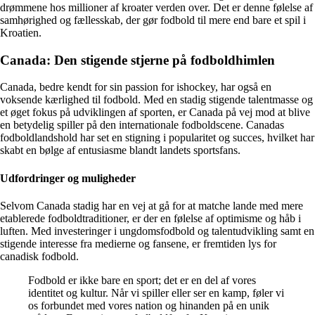
drømmene hos millioner af kroater verden over. Det er denne følelse af
samhørighed og fællesskab, der gør fodbold til mere end bare et spil i
Kroatien.
Canada: Den stigende stjerne på fodboldhimlen
Canada, bedre kendt for sin passion for ishockey, har også en
voksende kærlighed til fodbold. Med en stadig stigende talentmasse og
et øget fokus på udviklingen af sporten, er Canada på vej mod at blive
en betydelig spiller på den internationale fodboldscene. Canadas
fodboldlandshold har set en stigning i popularitet og succes, hvilket har
skabt en bølge af entusiasme blandt landets sportsfans.
Udfordringer og muligheder
Selvom Canada stadig har en vej at gå for at matche lande med mere
etablerede fodboldtraditioner, er der en følelse af optimisme og håb i
luften. Med investeringer i ungdomsfodbold og talentudvikling samt en
stigende interesse fra medierne og fansene, er fremtiden lys for
canadisk fodbold.
Fodbold er ikke bare en sport; det er en del af vores
identitet og kultur. Når vi spiller eller ser en kamp, føler vi
os forbundet med vores nation og hinanden på en unik