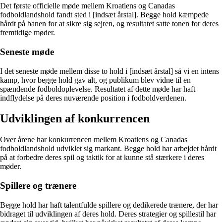
Det første officielle møde mellem Kroatiens og Canadas
fodboldlandshold fandt sted i [indsæt årstal]. Begge hold kæmpede
hårdt på banen for at sikre sig sejren, og resultatet satte tonen for deres
fremtidige møder.
Seneste møde
I det seneste møde mellem disse to hold i [indsæt årstal] så vi en intens
kamp, hvor begge hold gav alt, og publikum blev vidne til en
spændende fodboldoplevelse. Resultatet af dette møde har haft
indflydelse på deres nuværende position i fodboldverdenen.
Udviklingen af konkurrencen
Over årene har konkurrencen mellem Kroatiens og Canadas
fodboldlandshold udviklet sig markant. Begge hold har arbejdet hårdt
på at forbedre deres spil og taktik for at kunne stå stærkere i deres
møder.
Spillere og trænere
Begge hold har haft talentfulde spillere og dedikerede trænere, der har
bidraget til udviklingen af deres hold. Deres strategier og spillestil har