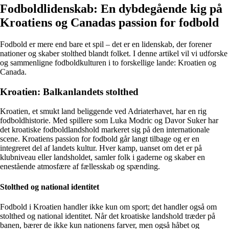
Fodboldlidenskab: En dybdegående kig på
Kroatiens og Canadas passion for fodbold
Fodbold er mere end bare et spil – det er en lidenskab, der forener
nationer og skaber stolthed blandt folket. I denne artikel vil vi udforske
og sammenligne fodboldkulturen i to forskellige lande: Kroatien og
Canada.
Kroatien: Balkanlandets stolthed
Kroatien, et smukt land beliggende ved Adriaterhavet, har en rig
fodboldhistorie. Med spillere som Luka Modric og Davor Suker har
det kroatiske fodboldlandshold markeret sig på den internationale
scene. Kroatiens passion for fodbold går langt tilbage og er en
integreret del af landets kultur. Hver kamp, uanset om det er på
klubniveau eller landsholdet, samler folk i gaderne og skaber en
enestående atmosfære af fællesskab og spænding.
Stolthed og national identitet
Fodbold i Kroatien handler ikke kun om sport; det handler også om
stolthed og national identitet. Når det kroatiske landshold træder på
banen, bærer de ikke kun nationens farver, men også håbet og