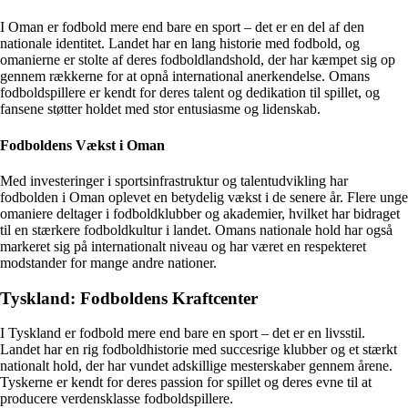
I Oman er fodbold mere end bare en sport – det er en del af den
nationale identitet. Landet har en lang historie med fodbold, og
omanierne er stolte af deres fodboldlandshold, der har kæmpet sig op
gennem rækkerne for at opnå international anerkendelse. Omans
fodboldspillere er kendt for deres talent og dedikation til spillet, og
fansene støtter holdet med stor entusiasme og lidenskab.
Fodboldens Vækst i Oman
Med investeringer i sportsinfrastruktur og talentudvikling har
fodbolden i Oman oplevet en betydelig vækst i de senere år. Flere unge
omaniere deltager i fodboldklubber og akademier, hvilket har bidraget
til en stærkere fodboldkultur i landet. Omans nationale hold har også
markeret sig på internationalt niveau og har været en respekteret
modstander for mange andre nationer.
Tyskland: Fodboldens Kraftcenter
I Tyskland er fodbold mere end bare en sport – det er en livsstil.
Landet har en rig fodboldhistorie med succesrige klubber og et stærkt
nationalt hold, der har vundet adskillige mesterskaber gennem årene.
Tyskerne er kendt for deres passion for spillet og deres evne til at
producere verdensklasse fodboldspillere.