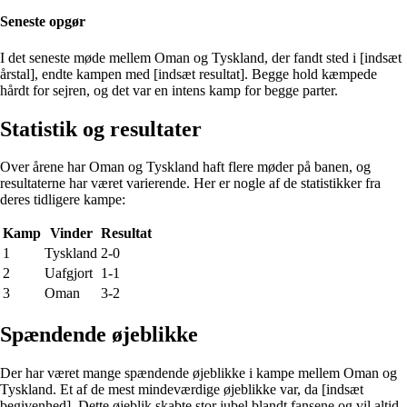
Seneste opgør
I det seneste møde mellem Oman og Tyskland, der fandt sted i [indsæt
årstal], endte kampen med [indsæt resultat]. Begge hold kæmpede
hårdt for sejren, og det var en intens kamp for begge parter.
Statistik og resultater
Over årene har Oman og Tyskland haft flere møder på banen, og
resultaterne har været varierende. Her er nogle af de statistikker fra
deres tidligere kampe:
Kamp
Vinder
Resultat
1
Tyskland
2-0
2
Uafgjort
1-1
3
Oman
3-2
Spændende øjeblikke
Der har været mange spændende øjeblikke i kampe mellem Oman og
Tyskland. Et af de mest mindeværdige øjeblikke var, da [indsæt
begivenhed]. Dette øjeblik skabte stor jubel blandt fansene og vil altid