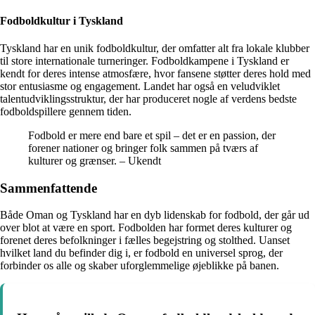
Fodboldkultur i Tyskland
Tyskland har en unik fodboldkultur, der omfatter alt fra lokale klubber
til store internationale turneringer. Fodboldkampene i Tyskland er
kendt for deres intense atmosfære, hvor fansene støtter deres hold med
stor entusiasme og engagement. Landet har også en veludviklet
talentudviklingsstruktur, der har produceret nogle af verdens bedste
fodboldspillere gennem tiden.
Fodbold er mere end bare et spil – det er en passion, der
forener nationer og bringer folk sammen på tværs af
kulturer og grænser. – Ukendt
Sammenfattende
Både Oman og Tyskland har en dyb lidenskab for fodbold, der går ud
over blot at være en sport. Fodbolden har formet deres kulturer og
forenet deres befolkninger i fælles begejstring og stolthed. Uanset
hvilket land du befinder dig i, er fodbold en universel sprog, der
forbinder os alle og skaber uforglemmelige øjeblikke på banen.