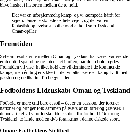
blive husket i historien mellem de to hold.
Det var en uforglemmelig kamp, og vi kæmpede hårdt for
sejren. Fansene støttede os hele vejen, og det var en
fantastisk oplevelse at spille mod et hold som Tyskland. –
Oman-spiller
Fremtiden
Selvom resultaterne mellem Oman og Tyskland har været varierende,
er der altid spænding og intensitet i luften, når de to hold mødes.
Fremtiden vil vise, hvilket hold der vil dominere i de kommende
kampe, men én ting er sikkert – det vil altid være en kamp fyldt med
passion og dedikation fra begge sider.
Fodboldens Lidenskab: Oman og Tyskland
Fodbold er mere end bare et spil – det er en passion, der forener
nationer og bringer folk sammen på tværs af kulturer og grænser. I
denne artikel vil vi udforske lidenskaben for fodbold i Oman og
Tyskland, to lande med en dyb forankring i denne elskede sport.
Oman: Fodboldens Stolthed