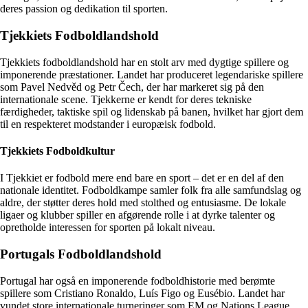
deres passion og dedikation til sporten.
Tjekkiets Fodboldlandshold
Tjekkiets fodboldlandshold har en stolt arv med dygtige spillere og
imponerende præstationer. Landet har produceret legendariske spillere
som Pavel Nedvěd og Petr Čech, der har markeret sig på den
internationale scene. Tjekkerne er kendt for deres tekniske
færdigheder, taktiske spil og lidenskab på banen, hvilket har gjort dem
til en respekteret modstander i europæisk fodbold.
Tjekkiets Fodboldkultur
I Tjekkiet er fodbold mere end bare en sport – det er en del af den
nationale identitet. Fodboldkampe samler folk fra alle samfundslag og
aldre, der støtter deres hold med stolthed og entusiasme. De lokale
ligaer og klubber spiller en afgørende rolle i at dyrke talenter og
opretholde interessen for sporten på lokalt niveau.
Portugals Fodboldlandshold
Portugal har også en imponerende fodboldhistorie med berømte
spillere som Cristiano Ronaldo, Luís Figo og Eusébio. Landet har
vundet store internationale turneringer som EM og Nations League,