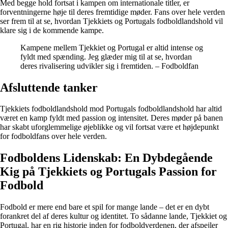
Med begge hold fortsat i kampen om internationale titler, er
forventningerne høje til deres fremtidige møder. Fans over hele verden
ser frem til at se, hvordan Tjekkiets og Portugals fodboldlandshold vil
klare sig i de kommende kampe.
Kampene mellem Tjekkiet og Portugal er altid intense og
fyldt med spænding. Jeg glæder mig til at se, hvordan
deres rivalisering udvikler sig i fremtiden. – Fodboldfan
Afsluttende tanker
Tjekkiets fodboldlandshold mod Portugals fodboldlandshold har altid
været en kamp fyldt med passion og intensitet. Deres møder på banen
har skabt uforglemmelige øjeblikke og vil fortsat være et højdepunkt
for fodboldfans over hele verden.
Fodboldens Lidenskab: En Dybdegående
Kig på Tjekkiets og Portugals Passion for
Fodbold
Fodbold er mere end bare et spil for mange lande – det er en dybt
forankret del af deres kultur og identitet. To sådanne lande, Tjekkiet og
Portugal, har en rig historie inden for fodboldverdenen, der afspejler