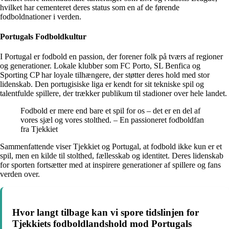
hvilket har cementeret deres status som en af de førende
fodboldnationer i verden.
Portugals Fodboldkultur
I Portugal er fodbold en passion, der forener folk på tværs af regioner
og generationer. Lokale klubber som FC Porto, SL Benfica og
Sporting CP har loyale tilhængere, der støtter deres hold med stor
lidenskab. Den portugisiske liga er kendt for sit tekniske spil og
talentfulde spillere, der trækker publikum til stadioner over hele landet.
Fodbold er mere end bare et spil for os – det er en del af
vores sjæl og vores stolthed. – En passioneret fodboldfan
fra Tjekkiet
Sammenfattende viser Tjekkiet og Portugal, at fodbold ikke kun er et
spil, men en kilde til stolthed, fællesskab og identitet. Deres lidenskab
for sporten fortsætter med at inspirere generationer af spillere og fans
verden over.
Hvor langt tilbage kan vi spore tidslinjen for
Tjekkiets fodboldlandshold mod Portugals