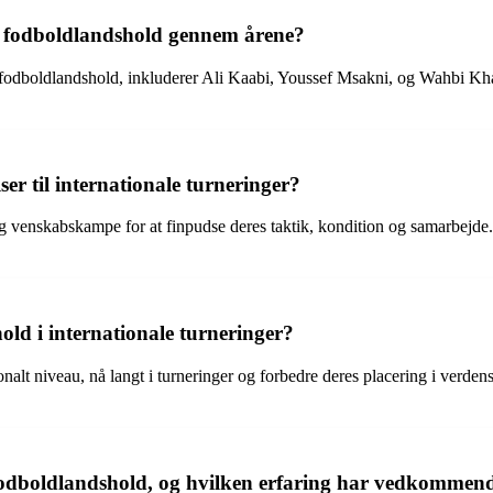
ns fodboldlandshold gennem årene?
fodboldlandshold, inkluderer Ali Kaabi, Youssef Msakni, og Wahbi Khazri
r til internationale turneringer?
 venskabskampe for at finpudse deres taktik, kondition og samarbejde
old i internationale turneringer?
lt niveau, nå langt i turneringer og forbedre deres placering i verdensr
fodboldlandshold, og hvilken erfaring har vedkommen