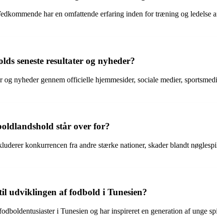
kommende har en omfattende erfaring inden for træning og ledelse af e
lds seneste resultater og nyheder?
r og nyheder gennem officielle hjemmesider, sociale medier, sportsmed
boldlandshold står over for?
luderer konkurrencen fra andre stærke nationer, skader blandt nøglespill
l udviklingen af fodbold i Tunesien?
dboldentusiaster i Tunesien og har inspireret en generation af unge spill