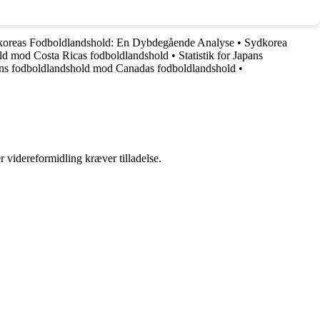
oreas Fodboldlandshold: En Dybdegående Analyse
•
Sydkorea
old mod Costa Ricas fodboldlandshold
•
Statistik for Japans
iens fodboldlandshold mod Canadas fodboldlandshold
•
r videreformidling kræver tilladelse.