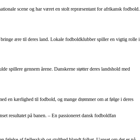
ationale scene og har været en stolt repræsentant for afrikansk fodbold.
ringe ære til deres land. Lokale fodboldklubber spiller en vigtig rolle i
fulde spillere gennem årene. Danskerne støtter deres landshold med
op med en kærlighed til fodbold, og mange drømmer om at følge i deres
anset resultatet på banen. – En passioneret dansk fodboldfan
 følelse af fællesskab og stolthed blandt folket. Uanset om det er på