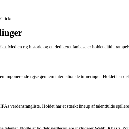
t
Cricket
linger
. Med en rig historie og en dedikeret fanbase er holdet altid i rampely
en imponerende rejse gennem internationale turneringer. Holdet har del
s verdensrangliste. Holdet har et stærkt lineup af talentfulde spillere
 talenter. Nogle af holdets nøglespillere inkluderer Wahbi Khazri, Yous