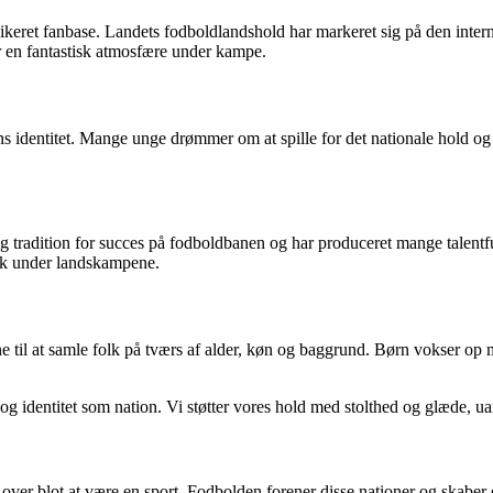
ikeret fanbase. Landets fodboldlandshold har markeret sig på den intern
r en fantastisk atmosfære under kampe.
s identitet. Mange unge drømmer om at spille for det nationale hold og b
ng tradition for succes på fodboldbanen og har produceret mange talent
isk under landskampene.
evne til at samle folk på tværs af alder, køn og baggrund. Børn vokser 
 og identitet som nation. Vi støtter vores hold med stolthed og glæde, u
er blot at være en sport. Fodbolden forener disse nationer og skaber en