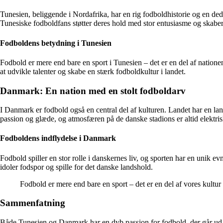
Tunesien, beliggende i Nordafrika, har en rig fodboldhistorie og en ded
Tunesiske fodboldfans støtter deres hold med stor entusiasme og skabe
Fodboldens betydning i Tunesien
Fodbold er mere end bare en sport i Tunesien – det er en del af nationen
at udvikle talenter og skabe en stærk fodboldkultur i landet.
Danmark: En nation med en stolt fodboldarv
I Danmark er fodbold også en central del af kulturen. Landet har en la
passion og glæde, og atmosfæren på de danske stadions er altid elektr
Fodboldens indflydelse i Danmark
Fodbold spiller en stor rolle i danskernes liv, og sporten har en unik 
idoler fodspor og spille for det danske landshold.
Fodbold er mere end bare en sport – det er en del af vores kultur
Sammenfatning
Både Tunesien og Danmark har en dyb passion for fodbold, der går ud ov