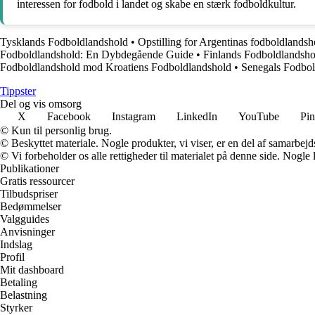
interessen for fodbold i landet og skabe en stærk fodboldkultur.
Tysklands Fodboldlandshold
•
Opstilling for Argentinas fodboldlands
Fodboldlandshold: En Dybdegående Guide
•
Finlands Fodboldlandsh
Fodboldlandshold mod Kroatiens Fodboldlandshold
•
Senegals Fodbol
Tippster
Del og vis omsorg
X
Facebook
Instagram
LinkedIn
YouTube
Pin
© Kun til personlig brug.
© Beskyttet materiale. Nogle produkter, vi viser, er en del af samarbejd
© Vi forbeholder os alle rettigheder til materialet på denne side. Nogle
Publikationer
Gratis ressourcer
Tilbudspriser
Bedømmelser
Valgguides
Anvisninger
Indslag
Profil
Mit dashboard
Betaling
Belastning
Styrker