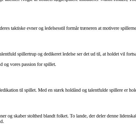
eres taktiske evner og ledelsesstil formår træneren at motivere spillern
ntfuld spillertrup og dedikeret ledelse ser det ud til, at holdet vil for
 og vores passion for spillet.
dikation til spillet. Med en stærk holdånd og talentfulde spillere er hol
ioner og skaber stolthed blandt folket. To lande, der deler denne liden
ld.