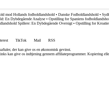
hold mod Hollands fodboldlandshold
•
Danske Fodboldlandshold
•
Sydk
old: En Dybdegående Analyse
•
Opstilling for Spaniens fodboldlandsh
dlandshold Spillere: En Dybdegående Oversigt
•
Opstilling for Kroat
terest
TikTok
Mail
RSS
saftaler, der kan give os en økonomisk gevinst.
 links kan give os indtjening gennem affiliateprogrammer. Kopiering elle