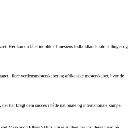
set. Her kan du få et indblik i Tunesiens fodboldlandshold stillinger og
taget i flere verdensmesterskaber og afrikanske mesterskaber, hvor de
, der har bragt dem succes i både nationale og internationale kampe.
sef Msakni og Ellyes Skhiri. Disse spillere har vist deres værd på