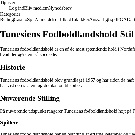
Tippster
Log ind
Bliv medlem
Nyhedsbrev
Kategorier
Betting
Casino
Spil
Anmeldelser
Tilbud
Taktikker
Ansvarligt spil
PGA
Dar
Tunesiens Fodboldlandshold Stil
Tunesiens fodboldlandshold er en af de mest spændende hold i Nordafrika
hvad der gør dem så specielle.
Historie
Tunesiens fodboldlandshold blev grundlagt i 1957 og har siden da haft 
har vist deres talent og dedikation til spillet.
Nuværende Stilling
På nuværende tidspunkt rangerer Tunesiens fodboldlandshold højt på FIFA
Spillere
Tunesiens fodboldlandshold har en blanding af erfarne veteraner og unge