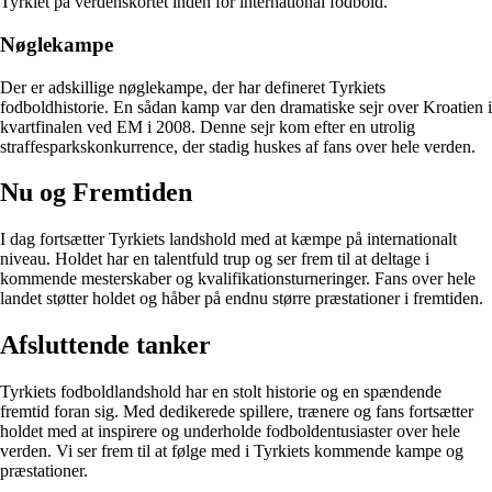
Tyrkiet på verdenskortet inden for international fodbold.
Nøglekampe
Der er adskillige nøglekampe, der har defineret Tyrkiets
fodboldhistorie. En sådan kamp var den dramatiske sejr over Kroatien i
kvartfinalen ved EM i 2008. Denne sejr kom efter en utrolig
straffesparkskonkurrence, der stadig huskes af fans over hele verden.
Nu og Fremtiden
I dag fortsætter Tyrkiets landshold med at kæmpe på internationalt
niveau. Holdet har en talentfuld trup og ser frem til at deltage i
kommende mesterskaber og kvalifikationsturneringer. Fans over hele
landet støtter holdet og håber på endnu større præstationer i fremtiden.
Afsluttende tanker
Tyrkiets fodboldlandshold har en stolt historie og en spændende
fremtid foran sig. Med dedikerede spillere, trænere og fans fortsætter
holdet med at inspirere og underholde fodboldentusiaster over hele
verden. Vi ser frem til at følge med i Tyrkiets kommende kampe og
præstationer.