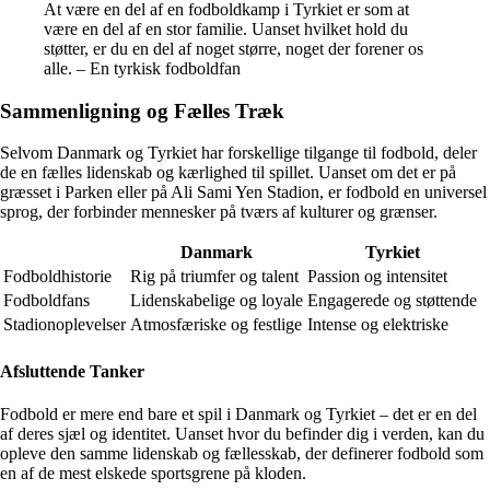
At være en del af en fodboldkamp i Tyrkiet er som at
være en del af en stor familie. Uanset hvilket hold du
støtter, er du en del af noget større, noget der forener os
alle. – En tyrkisk fodboldfan
Sammenligning og Fælles Træk
Selvom Danmark og Tyrkiet har forskellige tilgange til fodbold, deler
de en fælles lidenskab og kærlighed til spillet. Uanset om det er på
græsset i Parken eller på Ali Sami Yen Stadion, er fodbold en universel
sprog, der forbinder mennesker på tværs af kulturer og grænser.
Danmark
Tyrkiet
Fodboldhistorie
Rig på triumfer og talent
Passion og intensitet
Fodboldfans
Lidenskabelige og loyale
Engagerede og støttende
Stadionoplevelser
Atmosfæriske og festlige
Intense og elektriske
Afsluttende Tanker
Fodbold er mere end bare et spil i Danmark og Tyrkiet – det er en del
af deres sjæl og identitet. Uanset hvor du befinder dig i verden, kan du
opleve den samme lidenskab og fællesskab, der definerer fodbold som
en af de mest elskede sportsgrene på kloden.