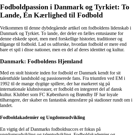
Fodboldpassion i Danmark og Tyrkiet: To
Lande, Én Kærlighed til Fodbold
Velkommen til denne dybdegående artikel om fodboldens lidenskab i
Danmark og Tyrkiet. To lande, der deler en fælles entusiasme for
denne elskede sport, men med forskellige historier, traditioner og
tilgange til fodbold. Lad os udforske, hvordan fodbold er mere end
bare et spil i disse nationer, men en del af deres identitet og kultur.
Danmark: Fodboldens Hjemland
Med en stolt historie inden for fodbold er Danmark kendt for sit
talentfulde landshold og passionerede fans. Fra triumfen ved EM i
1992 til de mange dygtige spillere, der har markeret sig på
internationale klubniveauer, er fodbold en integreret del af dansk
kultur. Klubber som FC København og Brøndby IF har loyale
tilhængere, der skaber en fantastisk atmosfære på stadioner rundt om i
landet.
Fodboldakademier og Ungdomsudvikling
En vigtig del af Danmarks fodboldsucces er fokus på
ungdomsudvikling og talentudvikling. Fodboldakademier og