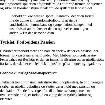
træningscentre spiller en afgørende rolle i at forme fremtidige stjerner
og sikre en konstant strøm af talentfulde spillere til landsholdet.
Fodbold er ikke bare en sport i Danmark, det er en livsstil.
Fra de tidlige år i ungdomsfodbold til at stå på
landsholdets hjemmebane og synge nationalsangen med
tusindvis af andre fans, er det en oplevelse som ingen
anden. – En dansk fodboldfan
Tyrkiet: Fodboldens Passion
I Tyrkiet er fodbold mere end bare en sport – det er en passion, der
forener folk på tværs af samfundet. Med klubber som Galatasaray,
Fenerbahçe og Beşiktaş er der en intens rivalisering og en utrolig støtte
fra fans, der skaber en elektrisk atmosfære på stadioner og i gaderne.
Fodboldkultur og Stadionoplevelser
Tyrkiet er kendt for sine fantastiske stadionoplevelser, hvor tilhængere
skaber en utrolig lydkulisse og støtter deres hold med passion og
dedikation. Fra de farverige tifos til de intense kampe mellem
rivaliserende hold, er fodbold en vigtig del af tyrkisk kultur og
identitet.