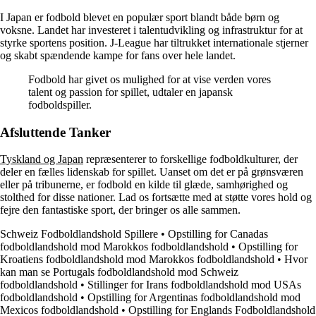
I Japan er fodbold blevet en populær sport blandt både børn og
voksne. Landet har investeret i talentudvikling og infrastruktur for at
styrke sportens position. J-League har tiltrukket internationale stjerner
og skabt spændende kampe for fans over hele landet.
Fodbold har givet os mulighed for at vise verden vores
talent og passion for spillet, udtaler en japansk
fodboldspiller.
Afsluttende Tanker
Tyskland og Japan
repræsenterer to forskellige fodboldkulturer, der
deler en fælles lidenskab for spillet. Uanset om det er på grønsværen
eller på tribunerne, er fodbold en kilde til glæde, samhørighed og
stolthed for disse nationer. Lad os fortsætte med at støtte vores hold og
fejre den fantastiske sport, der bringer os alle sammen.
Schweiz Fodboldlandshold Spillere
•
Opstilling for Canadas
fodboldlandshold mod Marokkos fodboldlandshold
•
Opstilling for
Kroatiens fodboldlandshold mod Marokkos fodboldlandshold
•
Hvor
kan man se Portugals fodboldlandshold mod Schweiz
fodboldlandshold
•
Stillinger for Irans fodboldlandshold mod USAs
fodboldlandshold
•
Opstilling for Argentinas fodboldlandshold mod
Mexicos fodboldlandshold
•
Opstilling for Englands Fodboldlandshold