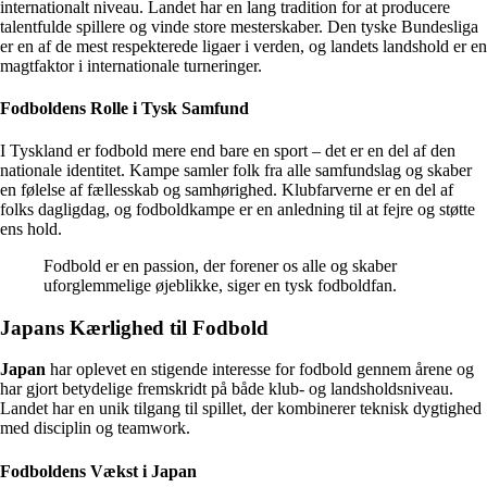
internationalt niveau. Landet har en lang tradition for at producere
talentfulde spillere og vinde store mesterskaber. Den tyske Bundesliga
er en af de mest respekterede ligaer i verden, og landets landshold er en
magtfaktor i internationale turneringer.
Fodboldens Rolle i Tysk Samfund
I Tyskland er fodbold mere end bare en sport – det er en del af den
nationale identitet. Kampe samler folk fra alle samfundslag og skaber
en følelse af fællesskab og samhørighed. Klubfarverne er en del af
folks dagligdag, og fodboldkampe er en anledning til at fejre og støtte
ens hold.
Fodbold er en passion, der forener os alle og skaber
uforglemmelige øjeblikke, siger en tysk fodboldfan.
Japans Kærlighed til Fodbold
Japan
har oplevet en stigende interesse for fodbold gennem årene og
har gjort betydelige fremskridt på både klub- og landsholdsniveau.
Landet har en unik tilgang til spillet, der kombinerer teknisk dygtighed
med disciplin og teamwork.
Fodboldens Vækst i Japan