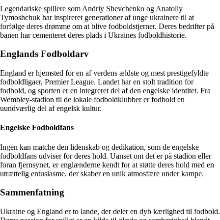
Legendariske spillere som Andriy Shevchenko og Anatoliy
Tymoshchuk har inspireret generationer af unge ukrainere til at
forfølge deres drømme om at blive fodboldstjerner. Deres bedrifter på
banen har cementeret deres plads i Ukraines fodboldhistorie.
Englands Fodboldarv
England er hjemsted for en af verdens ældste og mest prestigefyldte
fodboldligaer, Premier League. Landet har en stolt tradition for
fodbold, og sporten er en integreret del af den engelske identitet. Fra
Wembley-stadion til de lokale fodboldklubber er fodbold en
uundværlig del af engelsk kultur.
Engelske Fodboldfans
Ingen kan matche den lidenskab og dedikation, som de engelske
fodboldfans udviser for deres hold. Uanset om det er på stadion eller
foran fjernsynet, er englænderne kendt for at støtte deres hold med en
utrættelig entusiasme, der skaber en unik atmosfære under kampe.
Sammenfatning
Ukraine og England er to lande, der deler en dyb kærlighed til fodbold.