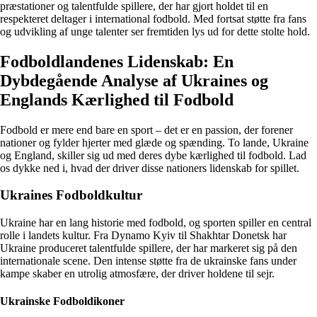
præstationer og talentfulde spillere, der har gjort holdet til en
respekteret deltager i international fodbold. Med fortsat støtte fra fans
og udvikling af unge talenter ser fremtiden lys ud for dette stolte hold.
Fodboldlandenes Lidenskab: En
Dybdegående Analyse af Ukraines og
Englands Kærlighed til Fodbold
Fodbold er mere end bare en sport – det er en passion, der forener
nationer og fylder hjerter med glæde og spænding. To lande, Ukraine
og England, skiller sig ud med deres dybe kærlighed til fodbold. Lad
os dykke ned i, hvad der driver disse nationers lidenskab for spillet.
Ukraines Fodboldkultur
Ukraine har en lang historie med fodbold, og sporten spiller en central
rolle i landets kultur. Fra Dynamo Kyiv til Shakhtar Donetsk har
Ukraine produceret talentfulde spillere, der har markeret sig på den
internationale scene. Den intense støtte fra de ukrainske fans under
kampe skaber en utrolig atmosfære, der driver holdene til sejr.
Ukrainske Fodboldikoner