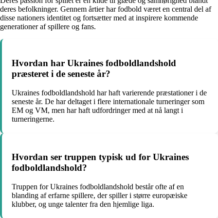
Deres passion for spillet er en kilde til glæde og samhørighed blandt
deres befolkninger. Gennem årtier har fodbold været en central del af
disse nationers identitet og fortsætter med at inspirere kommende
generationer af spillere og fans.
Hvordan har Ukraines fodboldlandshold
præsteret i de seneste år?
Ukraines fodboldlandshold har haft varierende præstationer i de
seneste år. De har deltaget i flere internationale turneringer som
EM og VM, men har haft udfordringer med at nå langt i
turneringerne.
Hvordan ser truppen typisk ud for Ukraines
fodboldlandshold?
Truppen for Ukraines fodboldlandshold består ofte af en
blanding af erfarne spillere, der spiller i større europæiske
klubber, og unge talenter fra den hjemlige liga.