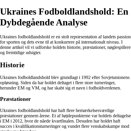
Ukraines Fodboldlandshold: En
Dybdegående Analyse
Ukraines fodboldlandshold er en stolt repræsentation af landets passion
for sporten og dets evne til at konkurrere på internationalt niveau. I
denne artikel vil vi udforske holdets historie, præstationer, nøglespillere
og fremtidige udsigter.
Historie
Ukraines fodboldlandshold blev grundlagt i 1992 efter Sovjetunionens
opløsning. Siden da har holdet deltaget i flere store turneringer,
herunder EM og VM, og har skabt sig et navn i fodboldverdenen.
Præstationer
Ukraines fodboldlandshold har haft flere bemærkelsesværdige
præstationer gennem årene. Et af højdepunkterne var holdets deltagelse
i EM i 2012, hvor de nåede kvartfinalen. Desuden har holdet haft
succes i kvalifikationsturneringer og vundet flere venskabskampe mod