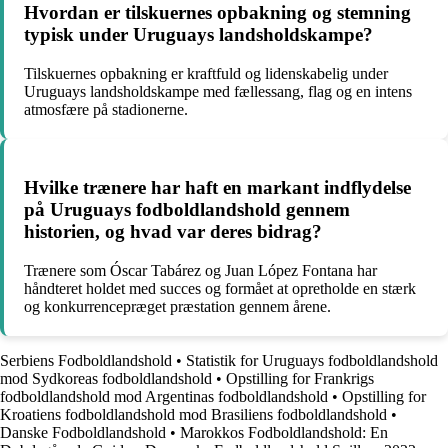
Hvordan er tilskuernes opbakning og stemning
typisk under Uruguays landsholdskampe?
Tilskuernes opbakning er kraftfuld og lidenskabelig under
Uruguays landsholdskampe med fællessang, flag og en intens
atmosfære på stadionerne.
Hvilke trænere har haft en markant indflydelse
på Uruguays fodboldlandshold gennem
historien, og hvad var deres bidrag?
Trænere som Óscar Tabárez og Juan López Fontana har
håndteret holdet med succes og formået at opretholde en stærk
og konkurrencepræget præstation gennem årene.
Serbiens Fodboldlandshold
•
Statistik for Uruguays fodboldlandshold
mod Sydkoreas fodboldlandshold
•
Opstilling for Frankrigs
fodboldlandshold mod Argentinas fodboldlandshold
•
Opstilling for
Kroatiens fodboldlandshold mod Brasiliens fodboldlandshold
•
Danske Fodboldlandshold
•
Marokkos Fodboldlandshold: En