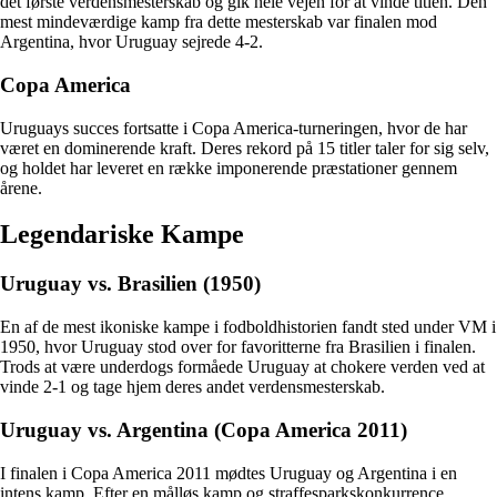
det første verdensmesterskab og gik hele vejen for at vinde titlen. Den
mest mindeværdige kamp fra dette mesterskab var finalen mod
Argentina, hvor Uruguay sejrede 4-2.
Copa America
Uruguays succes fortsatte i Copa America-turneringen, hvor de har
været en dominerende kraft. Deres rekord på 15 titler taler for sig selv,
og holdet har leveret en række imponerende præstationer gennem
årene.
Legendariske Kampe
Uruguay vs. Brasilien (1950)
En af de mest ikoniske kampe i fodboldhistorien fandt sted under VM i
1950, hvor Uruguay stod over for favoritterne fra Brasilien i finalen.
Trods at være underdogs formåede Uruguay at chokere verden ved at
vinde 2-1 og tage hjem deres andet verdensmesterskab.
Uruguay vs. Argentina (Copa America 2011)
I finalen i Copa America 2011 mødtes Uruguay og Argentina i en
intens kamp. Efter en målløs kamp og straffesparkskonkurrence