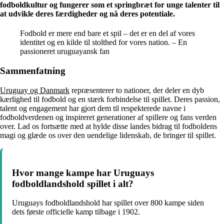
fodboldkultur og fungerer som et springbræt for unge talenter til
at udvikle deres færdigheder og nå deres potentiale.
Fodbold er mere end bare et spil – det er en del af vores
identitet og en kilde til stolthed for vores nation. – En
passioneret uruguayansk fan
Sammenfatning
Uruguay og Danmark
repræsenterer to nationer, der deler en dyb
kærlighed til fodbold og en stærk forbindelse til spillet. Deres passion,
talent og engagement har gjort dem til respekterede navne i
fodboldverdenen og inspireret generationer af spillere og fans verden
over. Lad os fortsætte med at hylde disse landes bidrag til fodboldens
magi og glæde os over den uendelige lidenskab, de bringer til spillet.
Hvor mange kampe har Uruguays
fodboldlandshold spillet i alt?
Uruguays fodboldlandshold har spillet over 800 kampe siden
dets første officielle kamp tilbage i 1902.