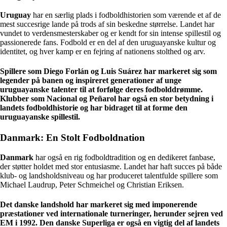
Uruguay
har en særlig plads i fodboldhistorien som værende et af de
mest succesrige lande på trods af sin beskedne størrelse. Landet har
vundet to verdensmesterskaber og er kendt for sin intense spillestil og
passionerede fans. Fodbold er en del af den uruguayanske kultur og
identitet, og hver kamp er en fejring af nationens stolthed og arv.
Spillere som Diego Forlán og Luis Suárez har markeret sig som
legender på banen og inspireret generationer af unge
uruguayanske talenter til at forfølge deres fodbolddrømme.
Klubber som Nacional og Peñarol har også en stor betydning i
landets fodboldhistorie og har bidraget til at forme den
uruguayanske spillestil.
Danmark: En Stolt Fodboldnation
Danmark
har også en rig fodboldtradition og en dedikeret fanbase,
der støtter holdet med stor entusiasme. Landet har haft succes på både
klub- og landsholdsniveau og har produceret talentfulde spillere som
Michael Laudrup, Peter Schmeichel og Christian Eriksen.
Det danske landshold har markeret sig med imponerende
præstationer ved internationale turneringer, herunder sejren ved
EM i 1992. Den danske Superliga er også en vigtig del af landets