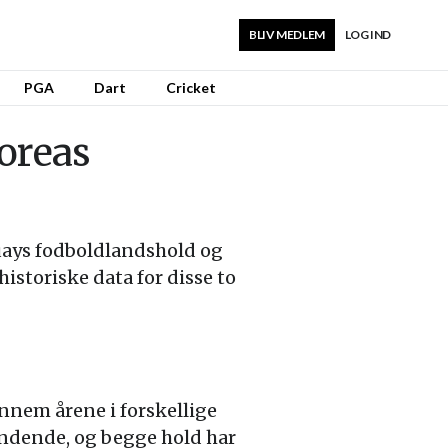
BLIV MEDLEM
LOG IND
PGA
Dart
Cricket
oreas
guays fodboldlandshold og
istoriske data for disse to
nnem årene i forskellige
ndende, og begge hold har