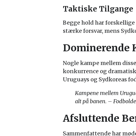
Taktiske Tilgange
Begge hold har forskellige 
stærke forsvar, mens Sydko
Dominerende 
Nogle kampe mellem disse 
konkurrence og dramatiske 
Uruguays og Sydkoreas fo
Kampene mellem Uruguays
alt på banen. – Fodbolde
Afsluttende B
Sammenfattende har møder