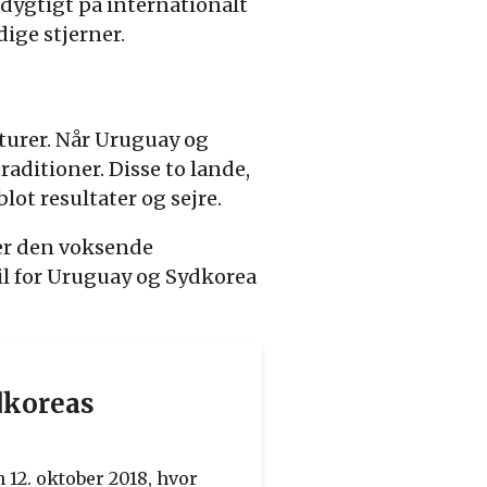
edygtigt på internationalt
dige stjerner.
turer. Når Uruguay og
aditioner. Disse to lande,
lot resultater og sejre.
er den voksende
pil for Uruguay og Sydkorea
dkoreas
12. oktober 2018, hvor