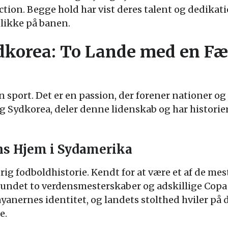
on. Begge hold har vist deres talent og dedikation 
likke på banen.
dkorea: To Lande med en Fæ
n sport. Det er en passion, der forener nationer og
og Sydkorea, deler denne lidenskab og har historie
ns Hjem i Sydamerika
rig fodboldhistorie. Kendt for at være et af de mes
undet to verdensmesterskaber og adskillige Copa 
yanernes identitet, og landets stolthed hviler på 
e.