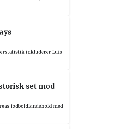
uays
erstatistik inkluderer Luis
storisk set mod
oreas fodboldlandshold med